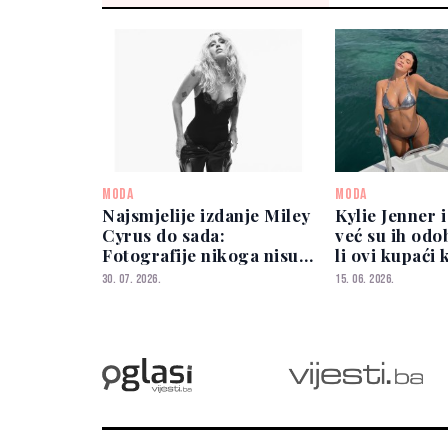
MODA
MODA
Najsmjelije izdanje Miley
Kylie Jenner 
Cyrus do sada:
već su ih odo
Fotografije nikoga nisu
li ovi kupaći 
ostavile ravnodušnim
zavladati pl
30. 07. 2026.
15. 06. 2026.