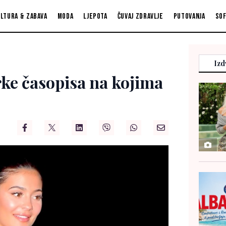
ltura & zabava
Moda
Ljepota
Čuvaj zdravlje
Putovanja
So
Izd
rke časopisa na kojima