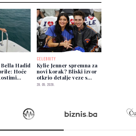
CELEBRITY
i Bella Hadid
Kylie Jenner spremna za
brile: Hoće
novi korak? Bliski izvor
kostimi
otkrio detalje veze s
ažama?
Chalametom
28. 05. 2026.