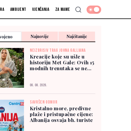
fra
Ambijent
Vjenčanja
Za mame
Najnovije
Najčitanije
vojeno
NEIZBRISIV TRAG JOHNA GALLIANA
Kreacije koje su ušle u
historiju Met Gale: Ovih 15
modnih trenutaka se ne
zaboravlja
06. 08. 2026.
SAVRŠEN ODMOR
Kristalno more, predivne
plaže i pristupačne cijene:
Albanija osvaja bh. turiste