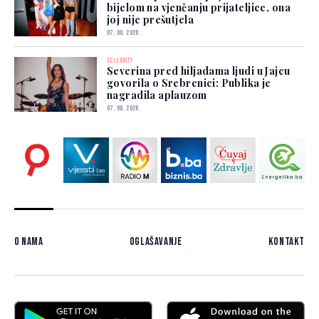
bijelom na vjenčanju prijateljice, ona
joj nije prešutjela
07. 08. 2026.
CELEBRITY
Severina pred hiljadama ljudi u Jajcu
govorila o Srebrenici: Publika je
nagradila aplauzom
07. 08. 2026.
O nama
Oglašavanje
Kontakt