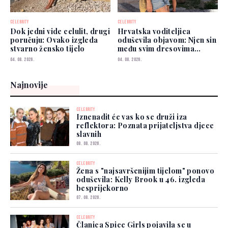
CELEBRITY
CELEBRITY
Dok jedni vide celulit, drugi
Hrvatska voditeljica
poručuju: Ovako izgleda
oduševila objavom: Njen sin
stvarno žensko tijelo
među svim dresovima
izabrao Zmajeve
04. 08. 2026.
04. 08. 2026.
Najnovije
CELEBRITY
Iznenadit će vas ko se druži iza
reflektora: Poznata prijateljstva djece
slavnih
08. 08. 2026.
CELEBRITY
Žena s "najsavršenijim tijelom" ponovo
oduševila: Kelly Brook u 46. izgleda
besprijekorno
07. 08. 2026.
CELEBRITY
Članica Spice Girls pojavila se u