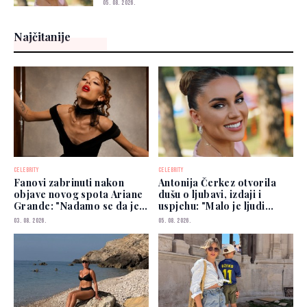
05. 08. 2026.
Najčitanije
CELEBRITY
CELEBRITY
Fanovi zabrinuti nakon
Antonija Čerkez otvorila
objave novog spota Ariane
dušu o ljubavi, izdaji i
Grande: "Nadamo se da je
uspjehu: "Malo je ljudi
dobro"
kojima možete vjerovati"
03. 08. 2026.
05. 08. 2026.