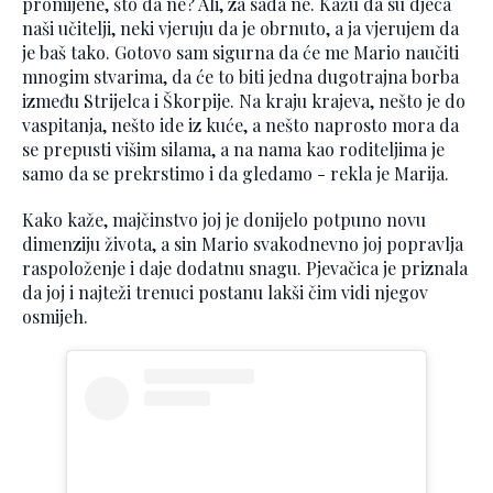
promijene, što da ne? Ali, za sada ne. Kažu da su djeca
naši učitelji, neki vjeruju da je obrnuto, a ja vjerujem da
je baš tako. Gotovo sam sigurna da će me Mario naučiti
mnogim stvarima, da će to biti jedna dugotrajna borba
između Strijelca i Škorpije. Na kraju krajeva, nešto je do
vaspitanja, nešto ide iz kuće, a nešto naprosto mora da
se prepusti višim silama, a na nama kao roditeljima je
samo da se prekrstimo i da gledamo - rekla je Marija.
Kako kaže, majčinstvo joj je donijelo potpuno novu
dimenziju života, a sin Mario svakodnevno joj popravlja
raspoloženje i daje dodatnu snagu. Pjevačica je priznala
da joj i najteži trenuci postanu lakši čim vidi njegov
osmijeh.