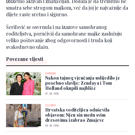
izuzetno aktivan i znatiželjan. Dodala je da trenutno ne
smatra sebe strogom majkom, već da joj je najvažnije da
dijete raste sretno i sigurno.
Šerifović se osvrnula i na izazove samohranog
roditeljstva, poručivši da samohrane majke zaslužuju
veliko poštovanje zbog odgovornosti i truda koji
svakodnevno ulažu.
Povezane vijesti
VJENČANJA
Nakon tajnog vjenčanja uslijedilo je
posebno slavlje: Zendaya i Tom
Holland okupili najbliže
07. 08. 2026.
CELEBRITY
Hrvatska voditeljica oduševila
objavom: Njen sin među svim
dresovima izabrao Zmajeve
04. 08. 2026.