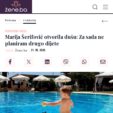
Početna
Celebrity
PORODIČNA SREĆA
Marija Šerifović otvorila dušu: Za sada ne
planiram drugo dijete
Autor:
Žene.ba
21. 05. 2026.