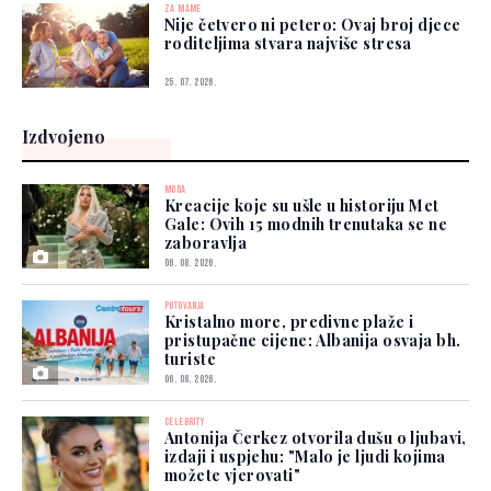
ZA MAME
Nije četvero ni petero: Ovaj broj djece
roditeljima stvara najviše stresa
25. 07. 2026.
Izdvojeno
MODA
Kreacije koje su ušle u historiju Met
Gale: Ovih 15 modnih trenutaka se ne
zaboravlja
06. 08. 2026.
PUTOVANJA
Kristalno more, predivne plaže i
pristupačne cijene: Albanija osvaja bh.
turiste
06. 08. 2026.
CELEBRITY
Antonija Čerkez otvorila dušu o ljubavi,
izdaji i uspjehu: "Malo je ljudi kojima
možete vjerovati"