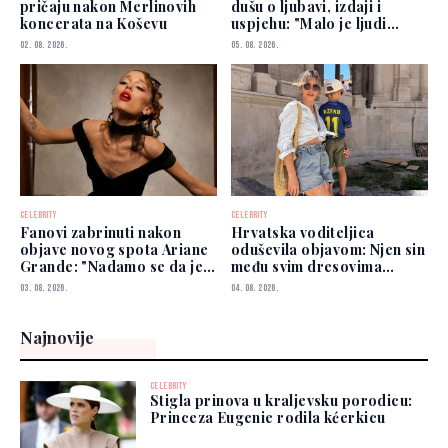
pričaju nakon Merlinovih
dušu o ljubavi, izdaji i
koncerata na Koševu
uspjehu: "Malo je ljudi
kojima možete vjerovati"
02. 08. 2026.
05. 08. 2026.
CELEBRITY
CELEBRITY
Fanovi zabrinuti nakon
Hrvatska voditeljica
objave novog spota Ariane
oduševila objavom: Njen sin
Grande: "Nadamo se da je
među svim dresovima
dobro"
izabrao Zmajeve
03. 08. 2026.
04. 08. 2026.
Najnovije
CELEBRITY
Stigla prinova u kraljevsku porodicu:
Princeza Eugenie rodila kćerkicu