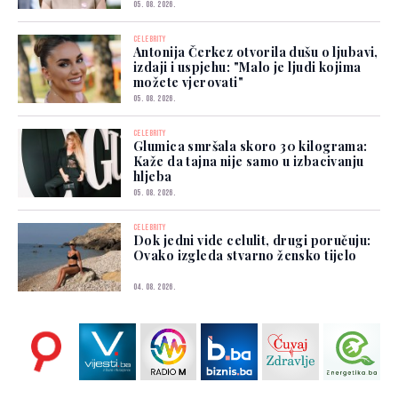
05. 08. 2026.
CELEBRITY
Antonija Čerkez otvorila dušu o ljubavi,
izdaji i uspjehu: "Malo je ljudi kojima
možete vjerovati"
05. 08. 2026.
CELEBRITY
Glumica smršala skoro 30 kilograma:
Kaže da tajna nije samo u izbacivanju
hljeba
05. 08. 2026.
CELEBRITY
Dok jedni vide celulit, drugi poručuju:
Ovako izgleda stvarno žensko tijelo
04. 08. 2026.