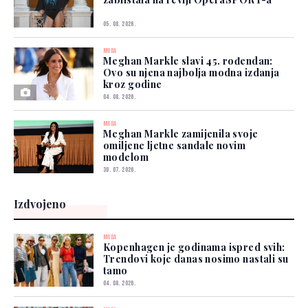
05. 08. 2026.
MODA
Meghan Markle slavi 45. rođendan:
Ovo su njena najbolja modna izdanja
kroz godine
04. 08. 2026.
MODA
Meghan Markle zamijenila svoje
omiljene ljetne sandale novim
modelom
30. 07. 2026.
Izdvojeno
MODA
Kopenhagen je godinama ispred svih:
Trendovi koje danas nosimo nastali su
tamo
04. 08. 2026.