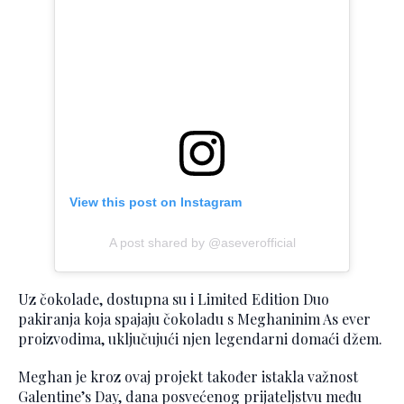
View this post on Instagram
A post shared by @aseverofficial
Uz čokolade, dostupna su i Limited Edition Duo
pakiranja koja spajaju čokoladu s Meghaninim As ever
proizvodima, uključujući njen legendarni domaći džem.
Meghan je kroz ovaj projekt također istakla važnost
Galentine’s Day, dana posvećenog prijateljstvu među