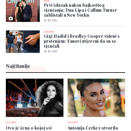
MODA
Prvi izlazak nakon bajkovitog
vjenčanja: Dua Lipa i Callum Turner
zablistali u New Yorku
04. 08. 2026.
VJENČANJA
Gigi Hadid i Bradley Cooper viđeni s
prstenjem: Fanovi uvjereni da su se
vjenčali
04. 08. 2026.
Najčitanije
CELEBRITY
CELEBRITY
Ovo je žena o kojoj svi
Antonija Čerkez otvorila