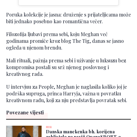
Poruka kolekcije je jasna: druženje s prijateljicama može
biti jednako posebno kao romantična večer.
Filozofija ljubavi prema sebi, koju Meghan već
godinama promiče kroz blog The Tig, danas se jasno
ogleda u njenom brendu.
Mali rituali, pažnja prema sebi i uživanje u luksuzu bez
kompromisa postali su srž njenog poslovnog i
kreativnog rada.
U intervjuu za People, Meghan je naglasila koliko joj je
podrška supruga, princa Harryja, važna u povratku
kreativnom radu, koji za nju predstavlja povratak sebi.
Povezane vijesti
MODA
Danska manekenka bh. korijena
zablistala na reviji OperaSPORT-a