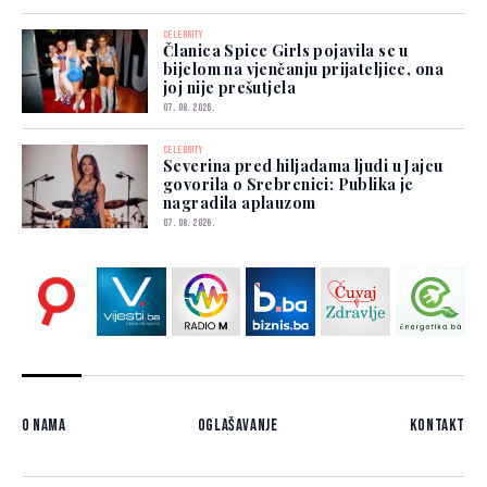
CELEBRITY
Članica Spice Girls pojavila se u
bijelom na vjenčanju prijateljice, ona
joj nije prešutjela
07. 08. 2026.
CELEBRITY
Severina pred hiljadama ljudi u Jajcu
govorila o Srebrenici: Publika je
nagradila aplauzom
07. 08. 2026.
O nama
Oglašavanje
Kontakt