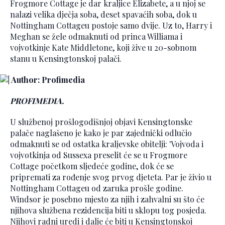
Frogmore Cottage je dar kraljice Elizabete, a u njoj se
nalazi velika dječja soba, deset spavaćih soba, dok u
Nottingham Cottageu postoje samo dvije. Uz to, Harry i
Meghan se žele odmaknuti od princa Williama i
vojvotkinje Kate Middletone, koji žive u 20-sobnom
stanu u Kensingtonskoj palači.
PROFIMEDIA.
U službenoj prošlogodišnjoj objavi Kensingtonske
palače naglašeno je kako je par zajednički odlučio
odmaknuti se od ostatka kraljevske obitelji: 'Vojvoda i
vojvotkinja od Sussexa preselit će se u Frogmore
Cottage početkom sljedeće godine, dok će se
pripremati za rođenje svog prvog djeteta. Par je živio u
Nottingham Cottageu od zaruka prošle godine.
Windsor je posebno mjesto za njih i zahvalni su što će
njihova službena rezidencija biti u sklopu tog posjeda.
Njihovi radni uredi i dalje će biti u Kensingtonskoj