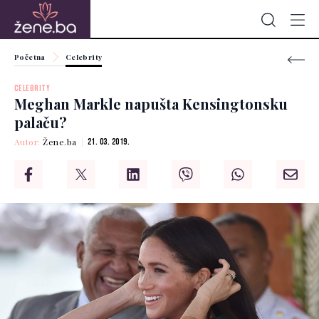
Početna
Celebrity
CELEBRITY
Meghan Markle napušta Kensingtonsku
palaču?
Autor:
Žene.ba
21. 03. 2019.