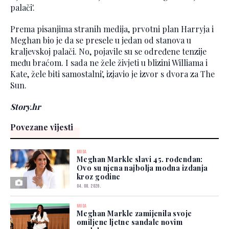
palači'.
Prema pisanjima stranih medija, prvotni plan Harryja i
Meghan bio je da se presele u jedan od stanova u
kraljevskoj palači. No, pojavile su se određene tenzije
među braćom. I sada ne žele živjeti u blizini Williama i
Kate, žele biti samostalni', izjavio je izvor s dvora za The
Sun.
Story.hr
Povezane vijesti
MODA
Meghan Markle slavi 45. rođendan:
Ovo su njena najbolja modna izdanja
kroz godine
04. 08. 2026.
MODA
Meghan Markle zamijenila svoje
omiljene ljetne sandale novim