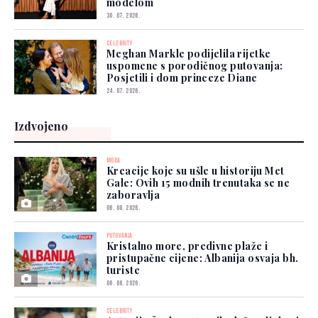
modelom
30. 07. 2026.
CELEBRITY
Meghan Markle podijelila rijetke
uspomene s porodičnog putovanja:
Posjetili i dom princeze Diane
24. 07. 2026.
Izdvojeno
MODA
Kreacije koje su ušle u historiju Met
Gale: Ovih 15 modnih trenutaka se ne
zaboravlja
06. 08. 2026.
PUTOVANJA
Kristalno more, predivne plaže i
pristupačne cijene: Albanija osvaja bh.
turiste
06. 08. 2026.
CELEBRITY