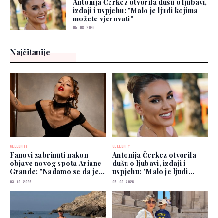
Antonija Čerkez otvorila dušu o ljubavi,
izdaji i uspjehu: "Malo je ljudi kojima
možete vjerovati"
05. 08. 2026.
Najčitanije
CELEBRITY
CELEBRITY
Fanovi zabrinuti nakon
Antonija Čerkez otvorila
objave novog spota Ariane
dušu o ljubavi, izdaji i
Grande: "Nadamo se da je
uspjehu: "Malo je ljudi
dobro"
kojima možete vjerovati"
03. 08. 2026.
05. 08. 2026.