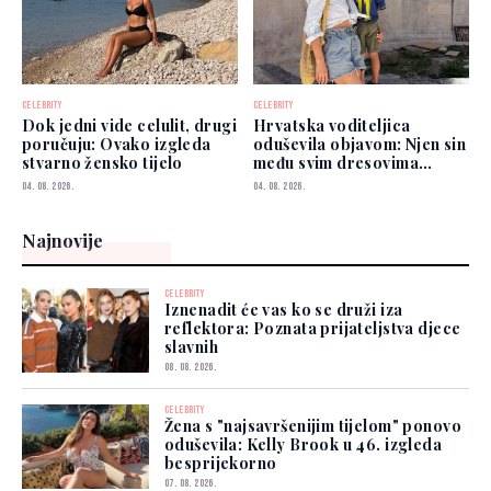
CELEBRITY
CELEBRITY
Dok jedni vide celulit, drugi
Hrvatska voditeljica
poručuju: Ovako izgleda
oduševila objavom: Njen sin
stvarno žensko tijelo
među svim dresovima
izabrao Zmajeve
04. 08. 2026.
04. 08. 2026.
Najnovije
CELEBRITY
Iznenadit će vas ko se druži iza
reflektora: Poznata prijateljstva djece
slavnih
08. 08. 2026.
CELEBRITY
Žena s "najsavršenijim tijelom" ponovo
oduševila: Kelly Brook u 46. izgleda
besprijekorno
07. 08. 2026.