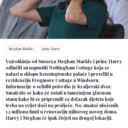
Meghan Markle
princ Harry
Vojvotkinja od Sussexa Meghan Markle i princ Harry
odlučili su napustiti Nottingham Cottage koja se
nalazi u sklopu Kensingtonske palače i preseliti u
rezidenciju Frogmore Cottage u Windsoru.
Informacije o selidbi potvrdio je Kraljevski dvor.
Smatralo se kako će ostati u tamošnjem glavnom
stanu kako bi se pripremili za dolazak djeteta koje
treba na svijet doći na proljeće. No, unatoč uloženih
1.3 miliona funti u renovaciju njihovog novog doma,
Harry i Meghan će ipak živjeti na drugoj lokaciji.