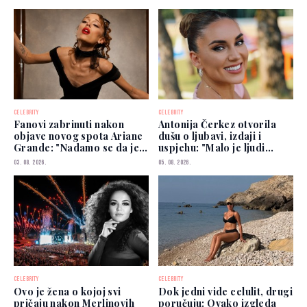
CELEBRITY
CELEBRITY
Fanovi zabrinuti nakon
Antonija Čerkez otvorila
objave novog spota Ariane
dušu o ljubavi, izdaji i
Grande: "Nadamo se da je
uspjehu: "Malo je ljudi
dobro"
kojima možete vjerovati"
03. 08. 2026.
05. 08. 2026.
CELEBRITY
CELEBRITY
Ovo je žena o kojoj svi
Dok jedni vide celulit, drugi
pričaju nakon Merlinovih
poručuju: Ovako izgleda