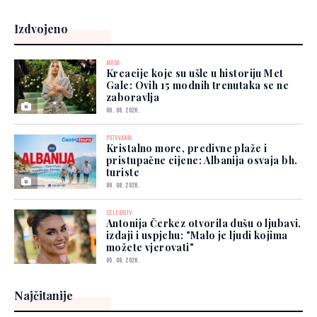
Izdvojeno
MODA
Kreacije koje su ušle u historiju Met
Gale: Ovih 15 modnih trenutaka se ne
zaboravlja
06. 08. 2026.
PUTOVANJA
Kristalno more, predivne plaže i
pristupačne cijene: Albanija osvaja bh.
turiste
06. 08. 2026.
CELEBRITY
Antonija Čerkez otvorila dušu o ljubavi,
izdaji i uspjehu: "Malo je ljudi kojima
možete vjerovati"
05. 08. 2026.
Najčitanije