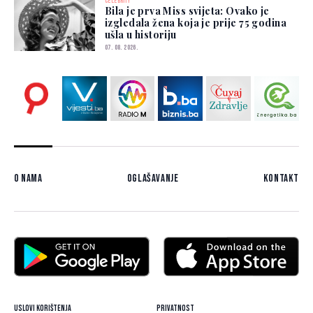
CELEBRITY
Bila je prva Miss svijeta: Ovako je
izgledala žena koja je prije 75 godina
ušla u historiju
07. 08. 2026.
O nama
Oglašavanje
Kontakt
Uslovi korištenja
Privatnost