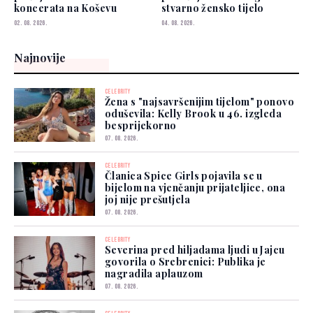
koncerata na Koševu
stvarno žensko tijelo
02. 08. 2026.
04. 08. 2026.
Najnovije
CELEBRITY
Žena s "najsavršenijim tijelom" ponovo
oduševila: Kelly Brook u 46. izgleda
besprijekorno
07. 08. 2026.
CELEBRITY
Članica Spice Girls pojavila se u
bijelom na vjenčanju prijateljice, ona
joj nije prešutjela
07. 08. 2026.
CELEBRITY
Severina pred hiljadama ljudi u Jajcu
govorila o Srebrenici: Publika je
nagradila aplauzom
07. 08. 2026.