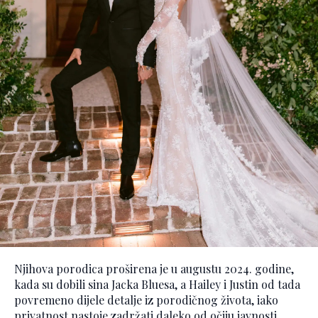
Njihova porodica proširena je u augustu 2024. godine,
kada su dobili sina Jacka Bluesa, a Hailey i Justin od tada
povremeno dijele detalje iz porodičnog života, iako
privatnost nastoje zadržati daleko od očiju javnosti.