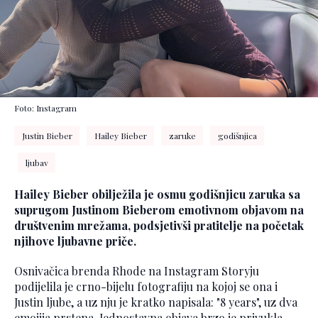
Foto: Instagram
Justin Bieber
Hailey Bieber
zaruke
godišnjica
ljubav
Hailey Bieber obilježila je osmu godišnjicu zaruka sa
suprugom Justinom Bieberom emotivnom objavom na
društvenim mrežama, podsjetivši pratitelje na početak
njihove ljubavne priče.
Osnivačica brenda Rhode na Instagram Storyju
podijelila je crno-bijelu fotografiju na kojoj se ona i
Justin ljube, a uz nju je kratko napisala: "8 years", uz dva
emojija prstena. Jednostavna objava brzo je privukla