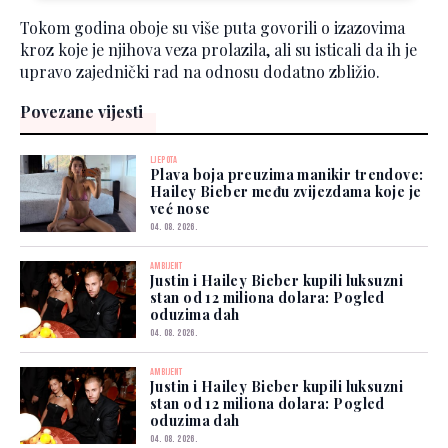
Tokom godina oboje su više puta govorili o izazovima
kroz koje je njihova veza prolazila, ali su isticali da ih je
upravo zajednički rad na odnosu dodatno zbližio.
Povezane vijesti
LJEPOTA
Plava boja preuzima manikir trendove:
Hailey Bieber među zvijezdama koje je
već nose
04. 08. 2026.
AMBIJENT
Justin i Hailey Bieber kupili luksuzni
stan od 12 miliona dolara: Pogled
oduzima dah
04. 08. 2026.
AMBIJENT
Justin i Hailey Bieber kupili luksuzni
stan od 12 miliona dolara: Pogled
oduzima dah
04. 08. 2026.