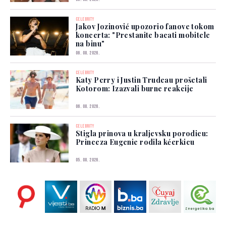
CELEBRITY
Jakov Jozinović upozorio fanove tokom
koncerta: "Prestanite bacati mobitele
na binu"
06. 08. 2026.
CELEBRITY
Katy Perry i Justin Trudeau prošetali
Kotorom: Izazvali burne reakcije
06. 08. 2026.
CELEBRITY
Stigla prinova u kraljevsku porodicu:
Princeza Eugenie rodila kćerkicu
05. 08. 2026.