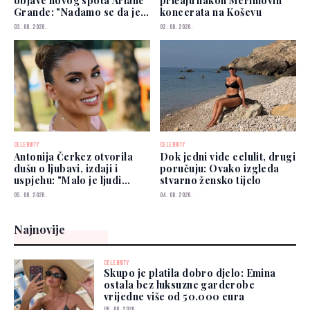
objave novog spota Ariane
pričaju nakon Merlinovih
Grande: "Nadamo se da je
koncerata na Koševu
dobro"
03. 08. 2026.
02. 08. 2026.
CELEBRITY
CELEBRITY
Antonija Čerkez otvorila
Dok jedni vide celulit, drugi
dušu o ljubavi, izdaji i
poručuju: Ovako izgleda
uspjehu: "Malo je ljudi
stvarno žensko tijelo
kojima možete vjerovati"
05. 08. 2026.
04. 08. 2026.
Najnovije
CELEBRITY
Skupo je platila dobro djelo: Emina
ostala bez luksuzne garderobe
vrijedne više od 50.000 eura
06. 08. 2026.