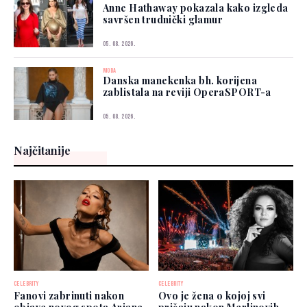
Anne Hathaway pokazala kako izgleda
savršen trudnički glamur
05. 08. 2026.
MODA
Danska manekenka bh. korijena
zablistala na reviji OperaSPORT-a
05. 08. 2026.
Najčitanije
CELEBRITY
CELEBRITY
Fanovi zabrinuti nakon
Ovo je žena o kojoj svi