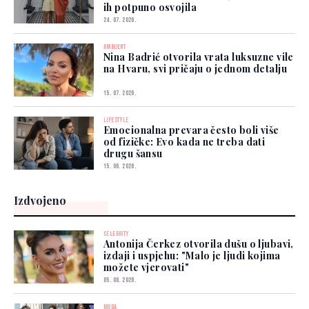
ih potpuno osvojila
24. 07. 2026.
AMBIJENT
Nina Badrić otvorila vrata luksuzne vile
na Hvaru, svi pričaju o jednom detalju
15. 07. 2026.
LIFESTYLE
Emocionalna prevara često boli više
od fizičke: Evo kada ne treba dati
drugu šansu
15. 06. 2026.
Izdvojeno
CELEBRITY
Antonija Čerkez otvorila dušu o ljubavi,
izdaji i uspjehu: "Malo je ljudi kojima
možete vjerovati"
05. 08. 2026.
MODA