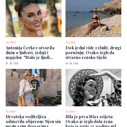
CELEBRITY
CELEBRITY
Antonija Čerkez otvorila
Dok jedni vide celulit, drugi
dušu o ljubavi, izdaji i
poručuju: Ovako izgleda
uspjehu: "Malo je ljudi
stvarno žensko tijelo
kojima možete vjerovati"
05. 08. 2026.
04. 08. 2026.
CELEBRITY
CELEBRITY
Hrvatska voditeljica
Bila je prva Miss svijeta:
oduševila objavom: Njen sin
Ovako je izgledala žena
među svim dresovima
koja je prije 75 godina ušla