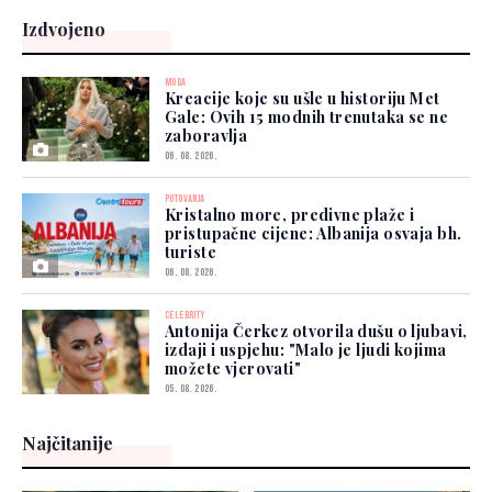
Izdvojeno
MODA
Kreacije koje su ušle u historiju Met
Gale: Ovih 15 modnih trenutaka se ne
zaboravlja
06. 08. 2026.
PUTOVANJA
Kristalno more, predivne plaže i
pristupačne cijene: Albanija osvaja bh.
turiste
06. 08. 2026.
CELEBRITY
Antonija Čerkez otvorila dušu o ljubavi,
izdaji i uspjehu: "Malo je ljudi kojima
možete vjerovati"
05. 08. 2026.
Najčitanije