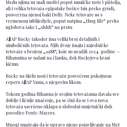
Među njima su mali motivi poput muzičke note i pištolja,
ali i velika tetovaža egipatske božice Isis preko grudi,
posvećena njenoj baki Dolly. Neke tetovaže su s
vremenom izblijedjele, poput natpisa „thug life“ preko
zglobova šake i „shhh“ na prstu.
A$AP Rocky također ima veliki broj detaljnih i
simboličnih tetovaža. Njih dvoje imaju i zajedničke
tetovaže s brojem „1988“, koje su uradili 2024. godine —
Rihannina se nalazi na članku, dok Rockyjeva krasi
kičmu.
Rocky na tijelu nosi i tetovažu posvećenu pokojnom
reperu A$AP Yams, s njegovim likom.
Tokom godina Rihanna je svojim tetovažama davala sve
dublje i ličnije značenje, pa se čini da se i ova nova
tetovaža savršeno uklapa u slobodni umjetnički duh
porodice Fenty-Mayers.
Mnogi smatraju da je upravo njeno pojavljivanje na Met