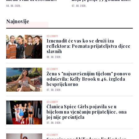
izabrao Zmajeve
u historiju
04. 08. 2026.
07. 08. 2026.
Najnovije
CELEBRITY
Iznenadit će vas ko se druži iza
reflektora: Poznata prijateljstva djece
slavnih
08. 08. 2026.
CELEBRITY
Žena s "najsavršenijim tijelom" ponovo
oduševila: Kelly Brook u 46. izgleda
besprijekorno
07. 08. 2026.
CELEBRITY
Članica Spice Girls pojavila se u
bijelom na vjenčanju prijateljice, ona
joj nije prešutjela
07. 08. 2026.
CELEBRITY