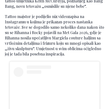
tattoo umjetnika Keith McCurdyja, poznatijeg kao Bang
Bang, novu tetovažu „osmislile su njene bebe“.
Tattoo majstor je podijelio niz videozapisa na
Instagramu u kojima je prikazan proces nastanka
tetovaže. Sve se dogodilo samo nekoliko dana nakon što
su se Rihanna i Rocky pojavili na Met Gala 2026, gdje je
Rihanna nosila upečatljivu Margiela couture haljinu sa
vrtložnim detaljima i frizuru koju su mnogi opisali kao
„živu skulpturu“. Umjetnost u svim oblicima očigledno
joj je tada bila posebna inspiracija.