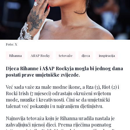
Foto: X
Rihanna
ASAP Rocky
tetovaže
djeca
inspiracija
Djeca Rihanne i A$AP Rockyja mogla bi jednog dana
postati prave umjetničke zvijezde.
Već sada važe za male modne ikone, a Rza (3), Riot (2) i
Rocki Irish (7 mjeseci) odrastaju okruženi svijetom
mode, muzike i kreativnosti. Čini se da umjetnički
talenat već pokazuju i u najranijem djetinjstvu.
Najnovija tetovaža koju je Rihanna uradila nastala je
zahvaljujući njenoj djeci. Prema riječima poznatog