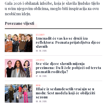
Gala 2026 i obilazak izložbe, koja je slavila ljudsko tijelo
u svim njegovim oblicima, moglo biti inspiracija za ovu
neobičnu ideju.
Povezane vijesti
CELEBRITY
Iznenadit će vas ko se druži iza
reflektora: Poznata prijateljstva djece
slavnih
08. 08. 2026.
LIFESTYLE
Sve više djece slavnih mijenja
prezimena: Da li žele pobjeći od tereta
poznatih roditelja?
07. 08. 2026.
MODA
Hlače iz sedamdesetih vraćaju se u
modu: Šest modela koji će obilježiti
sezonu
06. 08. 2026.