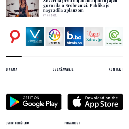
Severina pred hiljadama ljudi u Jajcu
govorila o Srebrenici: Publika je
nagradila aplauzom
07. 08. 2026.
O nama
Oglašavanje
Kontakt
Uslovi korištenja
Privatnost