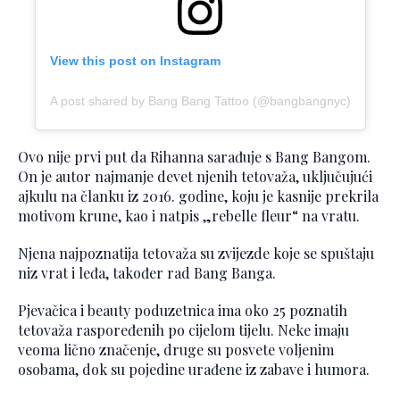
View this post on Instagram
A post shared by Bang Bang Tattoo (@bangbangnyc)
Ovo nije prvi put da Rihanna sarađuje s Bang Bangom.
On je autor najmanje devet njenih tetovaža, uključujući
ajkulu na članku iz 2016. godine, koju je kasnije prekrila
motivom krune, kao i natpis „rebelle fleur“ na vratu.
Njena najpoznatija tetovaža su zvijezde koje se spuštaju
niz vrat i leđa, također rad Bang Banga.
Pjevačica i beauty poduzetnica ima oko 25 poznatih
tetovaža raspoređenih po cijelom tijelu. Neke imaju
veoma lično značenje, druge su posvete voljenim
osobama, dok su pojedine urađene iz zabave i humora.