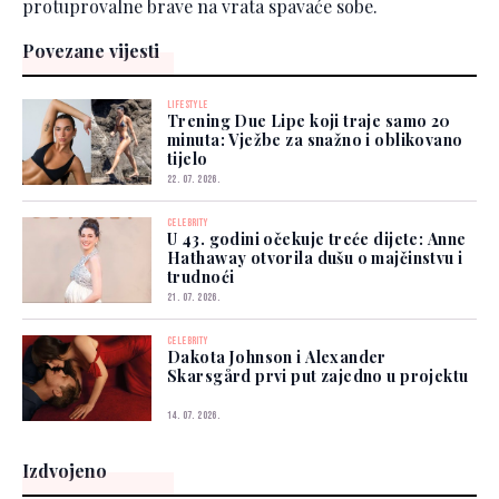
protuprovalne brave na vrata spavaće sobe.
Povezane vijesti
LIFESTYLE
Trening Due Lipe koji traje samo 20
minuta: Vježbe za snažno i oblikovano
tijelo
22. 07. 2026.
CELEBRITY
U 43. godini očekuje treće dijete: Anne
Hathaway otvorila dušu o majčinstvu i
trudnoći
21. 07. 2026.
CELEBRITY
Dakota Johnson i Alexander
Skarsgård prvi put zajedno u projektu
14. 07. 2026.
Izdvojeno