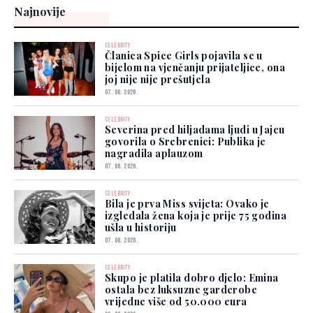
Najnovije
CELEBRITY
Članica Spice Girls pojavila se u
bijelom na vjenčanju prijateljice, ona
joj nije nije prešutjela
07. 08. 2026.
CELEBRITY
Severina pred hiljadama ljudi u Jajcu
govorila o Srebrenici: Publika je
nagradila aplauzom
07. 08. 2026.
CELEBRITY
Bila je prva Miss svijeta: Ovako je
izgledala žena koja je prije 75 godina
ušla u historiju
07. 08. 2026.
CELEBRITY
Skupo je platila dobro djelo: Emina
ostala bez luksuzne garderobe
vrijedne više od 50.000 eura