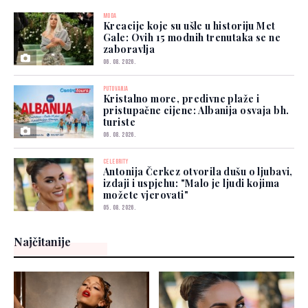
MODA
Kreacije koje su ušle u historiju Met
Gale: Ovih 15 modnih trenutaka se ne
zaboravlja
06. 08. 2026.
PUTOVANJA
Kristalno more, predivne plaže i
pristupačne cijene: Albanija osvaja bh.
turiste
06. 08. 2026.
CELEBRITY
Antonija Čerkez otvorila dušu o ljubavi,
izdaji i uspjehu: "Malo je ljudi kojima
možete vjerovati"
05. 08. 2026.
Najčitanije