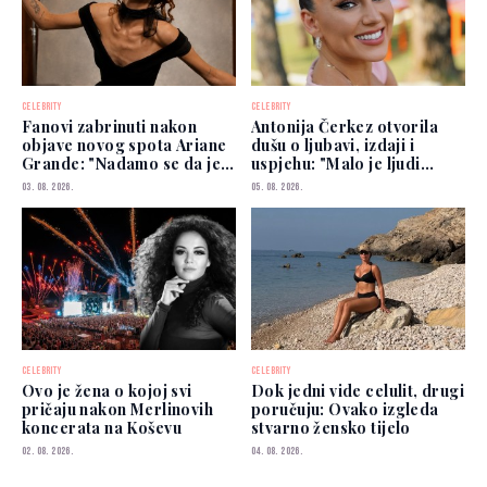
CELEBRITY
CELEBRITY
Fanovi zabrinuti nakon
Antonija Čerkez otvorila
objave novog spota Ariane
dušu o ljubavi, izdaji i
Grande: "Nadamo se da je
uspjehu: "Malo je ljudi
dobro"
kojima možete vjerovati"
03. 08. 2026.
05. 08. 2026.
CELEBRITY
CELEBRITY
Ovo je žena o kojoj svi
Dok jedni vide celulit, drugi
pričaju nakon Merlinovih
poručuju: Ovako izgleda
koncerata na Koševu
stvarno žensko tijelo
02. 08. 2026.
04. 08. 2026.