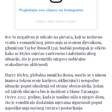
Pogledajte ovu objavu na Instagramu.
Objavu dijeli @harrystyles
Sve to negativno je uticalo na pjevača, koji se nedavno
vratio s romantičnog putovanja sa svojom djevojkom,
glumicom Taylor Russell (29). Sudski postupak je otkrio
kako se Styles osjećao rastreseno i zabrinuto zbog
situacije, što je poremetilo njegove uobičajne
svakodnevne aktivnosti.
Harry Styles, globalna muzička ikona, suočio se s nizom
izazova tokom svoje karijere, uključujući i neugodne
situacije poput uhođenja od strane obožavatelja. Jedan
od takvih slučajeva bio je incident s Diane Tarazaga-
Orero 2022. godine, kada je nasilno ušla u njegov dom,
što je rezultiralo dodatnim mjerama sigurnosti poput
zapošljavanja noćnog čuvara i postavljanja