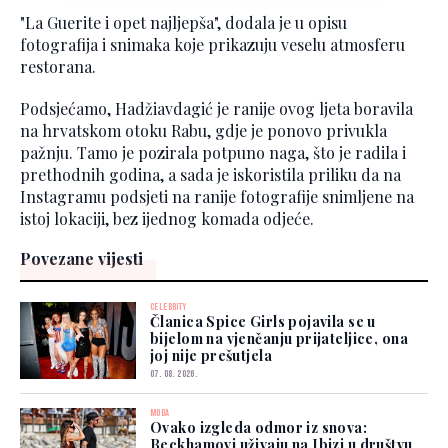
"La Guerite i opet najljepša", dodala je u opisu
fotografija i snimaka koje prikazuju veselu atmosferu
restorana.
Podsjećamo, Hadžiavdagić je ranije ovog ljeta boravila
na hrvatskom otoku Rabu, gdje je ponovo privukla
pažnju. Tamo je pozirala potpuno naga, što je radila i
prethodnih godina, a sada je iskoristila priliku da na
Instagramu podsjeti na ranije fotografije snimljene na
istoj lokaciji, bez ijednog komada odjeće.
Povezane vijesti
CELEBRITY
Članica Spice Girls pojavila se u
bijelom na vjenčanju prijateljice, ona
joj nije prešutjela
07. 08. 2026.
MODA
Ovako izgleda odmor iz snova:
Beckhamovi uživaju na Ibizi u društvu