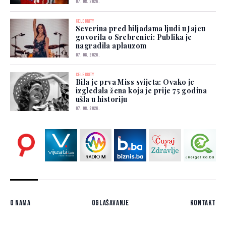
07. 08. 2026.
CELEBRITY
Severina pred hiljadama ljudi u Jajcu
govorila o Srebrenici: Publika je
nagradila aplauzom
07. 08. 2026.
CELEBRITY
Bila je prva Miss svijeta: Ovako je
izgledala žena koja je prije 75 godina
ušla u historiju
07. 08. 2026.
O nama
Oglašavanje
Kontakt