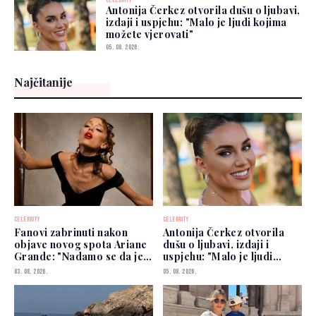
CELEBRITY
Antonija Čerkez otvorila dušu o ljubavi,
izdaji i uspjehu: "Malo je ljudi kojima
možete vjerovati"
05. 08. 2026.
Najčitanije
CELEBRITY
CELEBRITY
Fanovi zabrinuti nakon
Antonija Čerkez otvorila
objave novog spota Ariane
dušu o ljubavi, izdaji i
Grande: "Nadamo se da je
uspjehu: "Malo je ljudi
dobro"
kojima možete vjerovati"
03. 08. 2026.
05. 08. 2026.