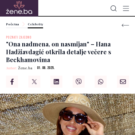
Početna
Celebrity
POZNATI ZAJEDNO
"Ona nadmena, on nasmijan" – Hana
Hadžiavdagić otkrila detalje večere s
Beckhamovima
Autor:
Žene.ba
01. 08. 2025.