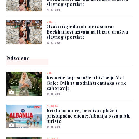
slavnog sportiste
28. 07. 2026.
MODA
Ovako izgleda odmor iz snova:
Beckhamovi uživaju na Ibizi u društvu
slavnog sportiste
28. 07. 2026.
Izdvojeno
MODA
Kreacije koje su ušle u historiju Met
Gale: Ovih 15 modnih trenutaka se ne
zaboravlja
06. 08. 2026.
PUTOVANJA
Kristalno more, predivne plaže i
pristupačne cijene: Albanija osvaja bh.
turiste
06. 08. 2026.