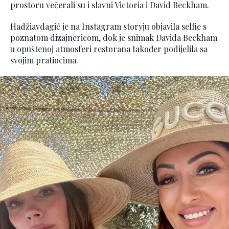
prostoru večerali su i slavni Victoria i David Beckham.
Hadžiavdagić je na Instagram storyju objavila selfie s
poznatom dizajnericom, dok je snimak Davida Beckham
u opuštenoj atmosferi restorana također podijelila sa
svojim pratiocima.