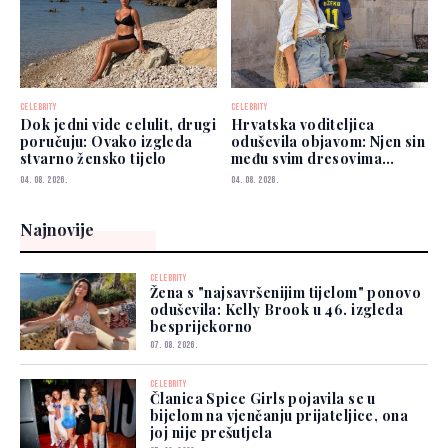
CELEBRITY
CELEBRITY
Dok jedni vide celulit, drugi
Hrvatska voditeljica
poručuju: Ovako izgleda
oduševila objavom: Njen sin
stvarno žensko tijelo
među svim dresovima
izabrao Zmajeve
04. 08. 2026.
04. 08. 2026.
Najnovije
CELEBRITY
Žena s "najsavršenijim tijelom" ponovo
oduševila: Kelly Brook u 46. izgleda
besprijekorno
07. 08. 2026.
CELEBRITY
Članica Spice Girls pojavila se u
bijelom na vjenčanju prijateljice, ona
joj nije prešutjela