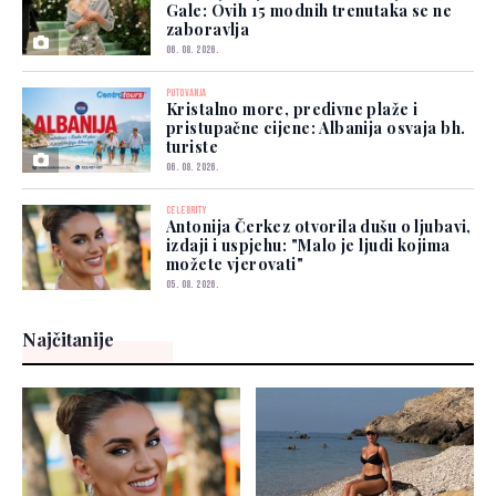
Gale: Ovih 15 modnih trenutaka se ne
zaboravlja
06. 08. 2026.
PUTOVANJA
Kristalno more, predivne plaže i
pristupačne cijene: Albanija osvaja bh.
turiste
06. 08. 2026.
CELEBRITY
Antonija Čerkez otvorila dušu o ljubavi,
izdaji i uspjehu: "Malo je ljudi kojima
možete vjerovati"
05. 08. 2026.
Najčitanije