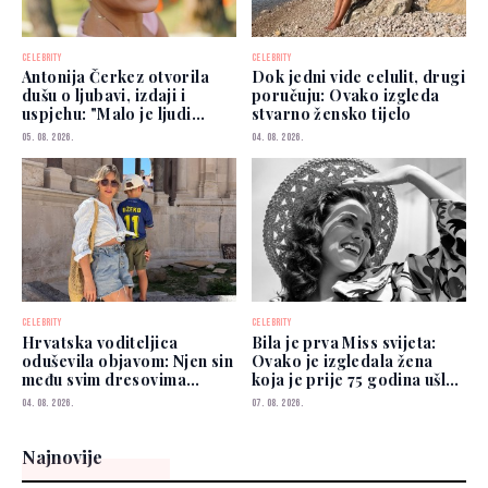
CELEBRITY
CELEBRITY
Antonija Čerkez otvorila
Dok jedni vide celulit, drugi
dušu o ljubavi, izdaji i
poručuju: Ovako izgleda
uspjehu: "Malo je ljudi
stvarno žensko tijelo
kojima možete vjerovati"
05. 08. 2026.
04. 08. 2026.
CELEBRITY
CELEBRITY
Hrvatska voditeljica
Bila je prva Miss svijeta:
oduševila objavom: Njen sin
Ovako je izgledala žena
među svim dresovima
koja je prije 75 godina ušla
izabrao Zmajeve
u historiju
04. 08. 2026.
07. 08. 2026.
Najnovije