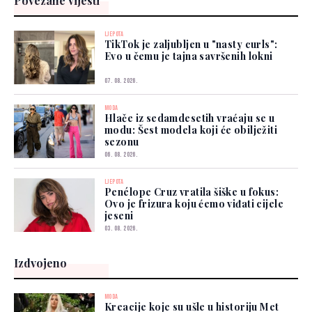
Povezane vijesti
LJEPOTA
TikTok je zaljubljen u "nasty curls":
Evo u čemu je tajna savršenih lokni
07. 08. 2026.
MODA
Hlače iz sedamdesetih vraćaju se u
modu: Šest modela koji će obilježiti
sezonu
06. 08. 2026.
LJEPOTA
Penélope Cruz vratila šiške u fokus:
Ovo je frizura koju ćemo viđati cijele
jeseni
03. 08. 2026.
Izdvojeno
MODA
Kreacije koje su ušle u historiju Met