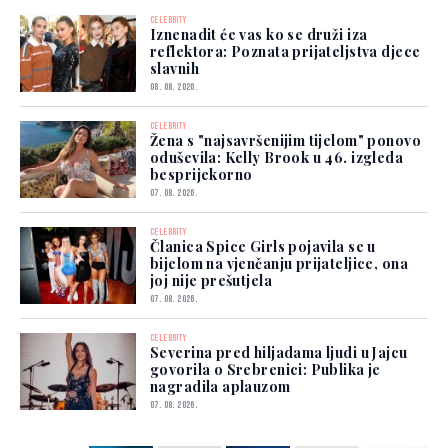
CELEBRITY
Iznenadit će vas ko se druži iza
reflektora: Poznata prijateljstva djece
slavnih
08. 08. 2026.
CELEBRITY
Žena s "najsavršenijim tijelom" ponovo
oduševila: Kelly Brook u 46. izgleda
besprijekorno
07. 08. 2026.
CELEBRITY
Članica Spice Girls pojavila se u
bijelom na vjenčanju prijateljice, ona
joj nije prešutjela
07. 08. 2026.
CELEBRITY
Severina pred hiljadama ljudi u Jajcu
govorila o Srebrenici: Publika je
nagradila aplauzom
07. 08. 2026.