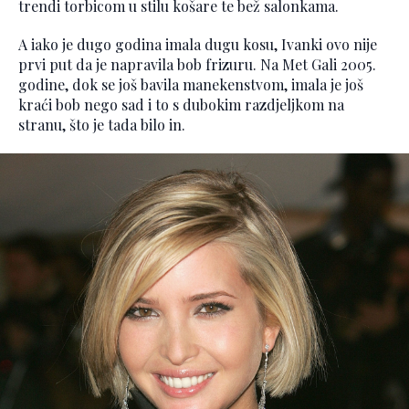
trendi torbicom u stilu košare te bež salonkama.
A iako je dugo godina imala dugu kosu, Ivanki ovo nije
prvi put da je napravila bob frizuru. Na Met Gali 2005.
godine, dok se još bavila manekenstvom, imala je još
kraći bob nego sad i to s dubokim razdjeljkom na
stranu, što je tada bilo in.