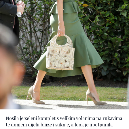
Nosila je zeleni komplet s velikim volanima na rukavima
te donjem dijelu bluze i suknje, a look je upotpunila