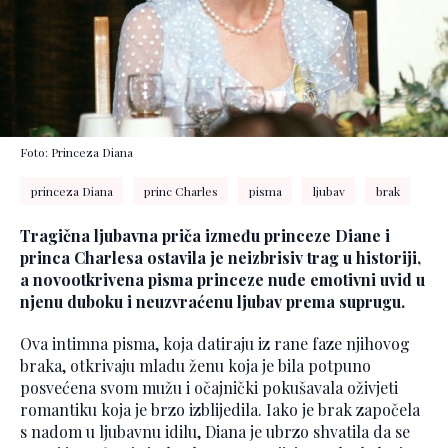
Foto: Princeza Diana
princeza Diana
princ Charles
pisma
ljubav
brak
Tragična ljubavna priča između princeze Diane i
princa Charlesa ostavila je neizbrisiv trag u historiji,
a novootkrivena pisma princeze nude emotivni uvid u
njenu duboku i neuzvraćenu ljubav prema suprugu.
Ova intimna pisma, koja datiraju iz rane faze njihovog
braka, otkrivaju mladu ženu koja je bila potpuno
posvećena svom mužu i očajnički pokušavala oživjeti
romantiku koja je brzo izblijedila. Iako je brak započela
s nadom u ljubavnu idilu, Diana je ubrzo shvatila da se