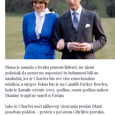
Diana je sanjala o braku punom ljubavi, no njeni
pokušaji da ponovno uspostavi tu intimnost bili su
uzaludni, jer je Charles bio sve više emocionalno
udaljen, a njegov fokus bio je na Camilli Parker Bowles,
koju je kasnije oženio 2005. godine, osam godina nakon
Dianine tragične smrti u Parizu.
Iako je Charles uoči njihovog vjenčanja poslao Diani
poseban poklon – prsten s pečatom i dirljivu poruku,