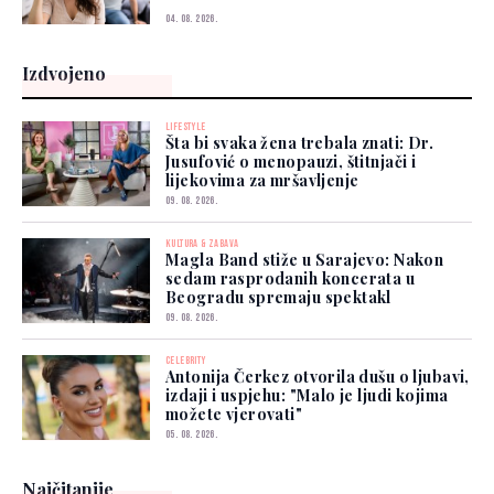
04. 08. 2026.
Izdvojeno
LIFESTYLE
Šta bi svaka žena trebala znati: Dr.
Jusufović o menopauzi, štitnjači i
lijekovima za mršavljenje
09. 08. 2026.
KULTURA & ZABAVA
Magla Band stiže u Sarajevo: Nakon
sedam rasprodanih koncerata u
Beogradu spremaju spektakl
09. 08. 2026.
CELEBRITY
Antonija Čerkez otvorila dušu o ljubavi,
izdaji i uspjehu: "Malo je ljudi kojima
možete vjerovati"
05. 08. 2026.
Najčitanije