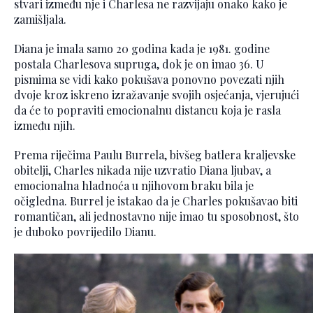
stvari između nje i Charlesa ne razvijaju onako kako je
zamišljala.
Diana je imala samo 20 godina kada je 1981. godine
postala Charlesova supruga, dok je on imao 36. U
pismima se vidi kako pokušava ponovno povezati njih
dvoje kroz iskreno izražavanje svojih osjećanja, vjerujući
da će to popraviti emocionalnu distancu koja je rasla
između njih.
Prema riječima Paulu Burrela, bivšeg batlera kraljevske
obitelji, Charles nikada nije uzvratio Diana ljubav, a
emocionalna hladnoća u njihovom braku bila je
očigledna. Burrel je istakao da je Charles pokušavao biti
romantičan, ali jednostavno nije imao tu sposobnost, što
je duboko povrijedilo Dianu.