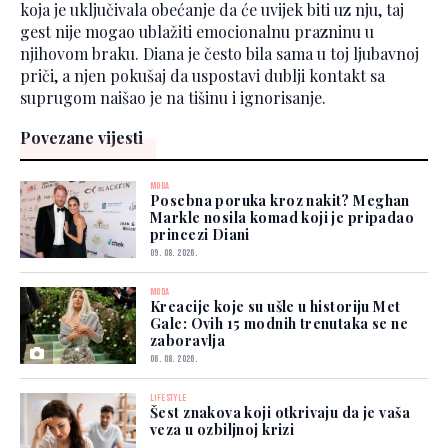
koja je uključivala obećanje da će uvijek biti uz nju, taj
gest nije mogao ublažiti emocionalnu prazninu u
njihovom braku. Diana je često bila sama u toj ljubavnoj
priči, a njen pokušaj da uspostavi dublji kontakt sa
suprugom naišao je na tišinu i ignorisanje.
Povezane vijesti
MODA
Posebna poruka kroz nakit? Meghan
Markle nosila komad koji je pripadao
princezi Diani
09. 08. 2026.
MODA
Kreacije koje su ušle u historiju Met
Gale: Ovih 15 modnih trenutaka se ne
zaboravlja
06. 08. 2026.
LIFESTYLE
Šest znakova koji otkrivaju da je vaša
veza u ozbiljnoj krizi