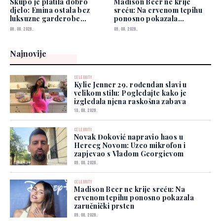
Skupo je platila dobro
Madison Beer ne krije
djelo: Emina ostala bez
sreću: Na crvenom tepihu
luksuzne garderobe
ponosno pokazala
vrijedne više od 50.000
zaručnički prsten
06. 08. 2026.
09. 08. 2026.
eura
Najnovije
CELEBRITY
Kylie Jenner 29. rođendan slavi u
velikom stilu: Pogledajte kako je
izgledala njena raskošna zabava
10. 08. 2026.
CELEBRITY
Novak Đoković napravio haos u
Herceg Novom: Uzeo mikrofon i
zapjevao s Vladom Georgievom
09. 08. 2026.
CELEBRITY
Madison Beer ne krije sreću: Na
crvenom tepihu ponosno pokazala
zaručnički prsten
09. 08. 2026.