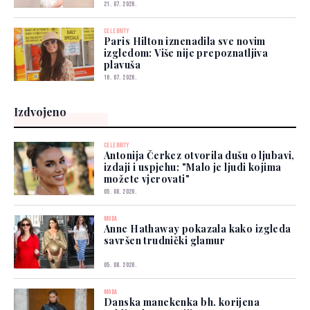
21. 07. 2026.
CELEBRITY
Paris Hilton iznenadila sve novim
izgledom: Više nije prepoznatljiva
plavuša
16. 07. 2026.
Izdvojeno
CELEBRITY
Antonija Čerkez otvorila dušu o ljubavi,
izdaji i uspjehu: "Malo je ljudi kojima
možete vjerovati"
05. 08. 2026.
MODA
Anne Hathaway pokazala kako izgleda
savršen trudnički glamur
05. 08. 2026.
MODA
Danska manekenka bh. korijena