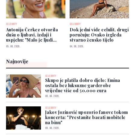
CELEBRITY
CELEBRITY
Antonija Čerkez otvorila
Dok jedni vide celulit, drugi
dušu o ljubavi, izdaji i
poručuju: Ovako izgleda
uspjehu: "Malo je ljudi
stvarno žensko tijelo
kojima možete vjerovati"
05. 08. 2026.
04. 08. 2026.
Najnovije
CELEBRITY
Skupo je platila dobro djelo: Emina
ostala bez luksuzne garderobe
vrijedne više od 50.000 eura
06. 08. 2026.
CELEBRITY
Jakov Jozinović upozorio fanove tokom
koncerta: "Prestanite bacati mobitele
na binu"
06. 08. 2026.