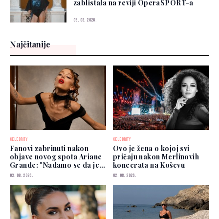
zablistala na reviji OperaSPORT-a
05. 08. 2026.
Najčitanije
CELEBRITY
CELEBRITY
Fanovi zabrinuti nakon
Ovo je žena o kojoj svi
objave novog spota Ariane
pričaju nakon Merlinovih
Grande: "Nadamo se da je
koncerata na Koševu
dobro"
03. 08. 2026.
02. 08. 2026.