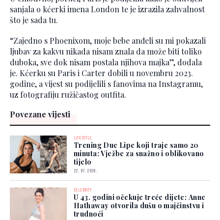
sanjala o kćerki imena London te je izrazila zahvalnost
što je sada tu.
“Zajedno s Phoenixom, moje bebe anđeli su mi pokazali
ljubav za kakvu nikada nisam znala da može biti toliko
duboka, sve dok nisam postala njihova majka”, dodala
je. Kćerku su Paris i Carter dobili u novembru 2023.
godine, a vijest su podijelili s fanovima na Instagramu,
uz fotografiju ružičastog outfita.
Povezane vijesti
LIFESTYLE
Trening Due Lipe koji traje samo 20
minuta: Vježbe za snažno i oblikovano
tijelo
22. 07. 2026.
CELEBRITY
U 43. godini očekuje treće dijete: Anne
Hathaway otvorila dušu o majčinstvu i
trudnoći