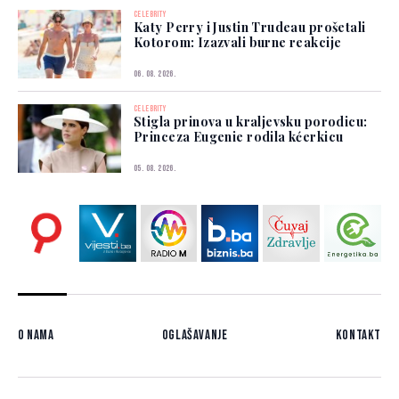
CELEBRITY
Katy Perry i Justin Trudeau prošetali
Kotorom: Izazvali burne reakcije
06. 08. 2026.
CELEBRITY
Stigla prinova u kraljevsku porodicu:
Princeza Eugenie rodila kćerkicu
05. 08. 2026.
O nama
Oglašavanje
Kontakt