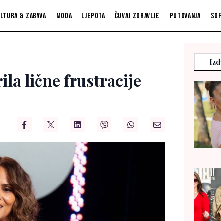
ltura & zabava
Moda
Ljepota
Čuvaj zdravlje
Putovanja
So
Izd
la lične frustracije