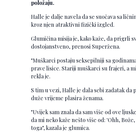
položaju.
Halle je dalje navela da se suočava sa lični
kroz njen atraktivni fizički izgled.
Glumičina misija je, kako kaže, da prigrli s
dostojanstveno, prenosi Superžena.
"Muškarci postaju seksepilniji sa godinama,
prave lisice. Stariji muškarci su frajeri, a
rekla je.
S tim u vezi, Halle je dala sebi zadatak da p
duže vrijeme plasira ženama.
"Uvijek sam znala da sam više od ove ljuske
da mi neko kaže nešto više od: 'Ohh, Bože, t
toga", kazala je glumica.