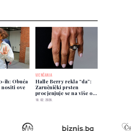
VJENČANJA
70-ih: Obuća
Halle Berry rekla “da”:
 nositi ove
Zaručnički prsten
procjenjuje se na više od
200.000 dolara
18. 02. 2026.