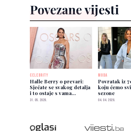
Povezane vijesti
CELEBRITY
MODA
Halle Berry o prevari:
Povratak iz 
Sjećate se svakog detalja
koju ćemo svi
i to ostaje s vama
sezone
zauvijek
31. 05. 2026.
04. 04. 2026.