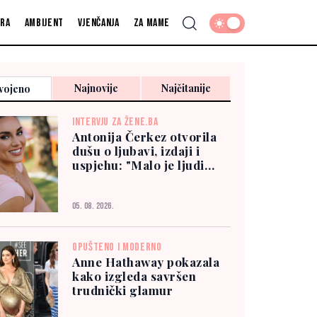
fra
Ambijent
Vjenčanja
Za mame
Najnovije
Najčitanije
vojeno
INTERVJU ZA ŽENE.BA
Antonija Čerkez otvorila
dušu o ljubavi, izdaji i
uspjehu: "Malo je ljudi
kojima možete vjerovati"
05. 08. 2026.
OPUŠTENO I MODERNO
Anne Hathaway pokazala
kako izgleda savršen
trudnički glamur