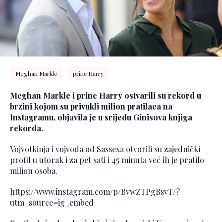
Meghan Markle
princ Harry
Meghan Markle i princ Harry ostvarili su rekord u
brzini kojom su privukli milion pratilaca na
Instagramu, objavila je u srijedu Ginisova knjiga
rekorda.
Vojvotkinja i vojvoda od Sassexa otvorili su zajednički
profil u utorak i za pet sati i 45 minuta već ih je pratilo
milion osoba.
https://www.instagram.com/p/BvwZTPgBsvT/?
utm_source=ig_embed