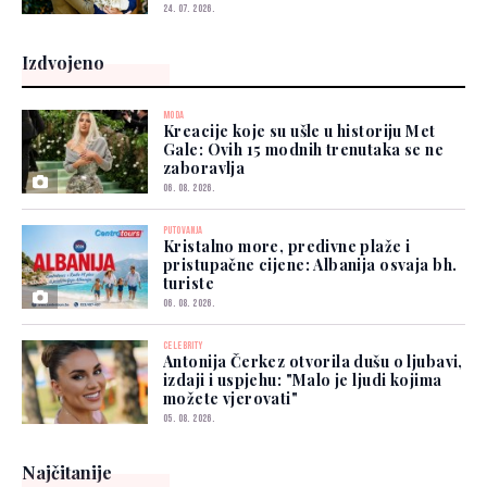
24. 07. 2026.
Izdvojeno
MODA
Kreacije koje su ušle u historiju Met
Gale: Ovih 15 modnih trenutaka se ne
zaboravlja
06. 08. 2026.
PUTOVANJA
Kristalno more, predivne plaže i
pristupačne cijene: Albanija osvaja bh.
turiste
06. 08. 2026.
CELEBRITY
Antonija Čerkez otvorila dušu o ljubavi,
izdaji i uspjehu: "Malo je ljudi kojima
možete vjerovati"
05. 08. 2026.
Najčitanije