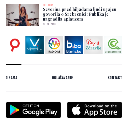
CELEBRITY
Severina pred hiljadama ljudi u Jajcu
govorila o Srebrenici: Publika je
nagradila aplauzom
07. 08. 2026.
O nama
Oglašavanje
Kontakt