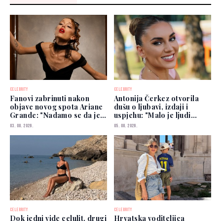
CELEBRITY
CELEBRITY
Fanovi zabrinuti nakon
Antonija Čerkez otvorila
objave novog spota Ariane
dušu o ljubavi, izdaji i
Grande: "Nadamo se da je
uspjehu: "Malo je ljudi
dobro"
kojima možete vjerovati"
03. 08. 2026.
05. 08. 2026.
CELEBRITY
CELEBRITY
Dok jedni vide celulit, drugi
Hrvatska voditeljica