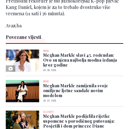
Prethodni rekorder je bio južnokorejski K-pop pjevač
Kang Daniel, kojem je za to trebalo dvostruko više
vremena (11 sati i 36 minuta).
Avaz.ba
Povezane vijesti
MODA
Meghan Markle slavi 45. rođendan:
Ovo su njena najbolja modna izdanja
kroz godine
04. 08. 2026.
MODA
Meghan Markle zamijenila svoje
omiljene ljetne sandale novim
modelom
30. 07. 2026.
CELEBRITY
Meghan Markle podijelila rijetke
uspomene s porodičnog putovanja:
Posjetili i dom princeze Diane