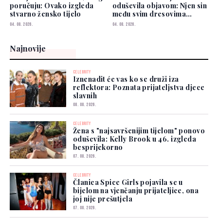
poručuju: Ovako izgleda
oduševila objavom: Njen sin
stvarno žensko tijelo
među svim dresovima
izabrao Zmajeve
04. 08. 2026.
04. 08. 2026.
Najnovije
CELEBRITY
Iznenadit će vas ko se druži iza
reflektora: Poznata prijateljstva djece
slavnih
08. 08. 2026.
CELEBRITY
Žena s "najsavršenijim tijelom" ponovo
oduševila: Kelly Brook u 46. izgleda
besprijekorno
07. 08. 2026.
CELEBRITY
Članica Spice Girls pojavila se u
bijelom na vjenčanju prijateljice, ona
joj nije prešutjela
07. 08. 2026.