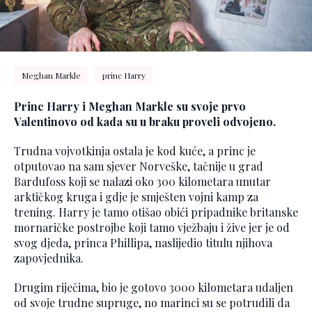
Meghan Markle
princ Harry
Princ Harry i Meghan Markle su svoje prvo
Valentinovo od kada su u braku proveli odvojeno.
Trudna vojvotkinja ostala je kod kuće, a princ je
otputovao na sam sjever Norveške, tačnije u grad
Bardufoss koji se nalazi oko 300 kilometara unutar
arktičkog kruga i gdje je smješten vojni kamp za
trening. Harry je tamo otišao obići pripadnike britanske
mornaričke postrojbe koji tamo vježbaju i žive jer je od
svog djeda, princa Phillipa, naslijedio titulu njihova
zapovjednika.
Drugim riječima, bio je gotovo 3000 kilometara udaljen
od svoje trudne supruge, no marinci su se potrudili da