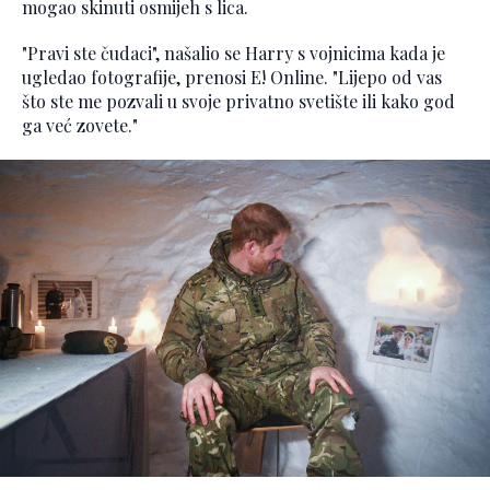
mogao skinuti osmijeh s lica.
"Pravi ste čudaci", našalio se Harry s vojnicima kada je
ugledao fotografije, prenosi E! Online. "Lijepo od vas
što ste me pozvali u svoje privatno svetište ili kako god
ga već zovete."