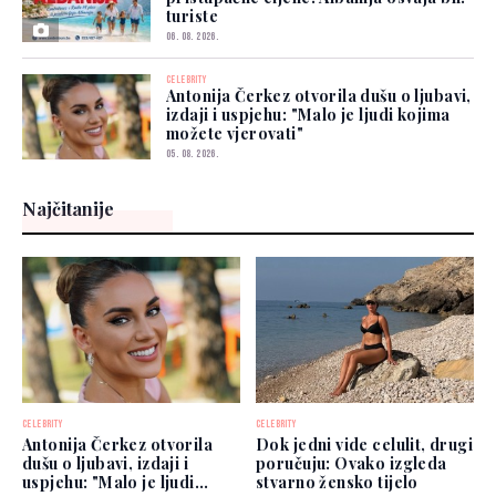
turiste
06. 08. 2026.
CELEBRITY
Antonija Čerkez otvorila dušu o ljubavi,
izdaji i uspjehu: "Malo je ljudi kojima
možete vjerovati"
05. 08. 2026.
Najčitanije
CELEBRITY
CELEBRITY
Antonija Čerkez otvorila
Dok jedni vide celulit, drugi
dušu o ljubavi, izdaji i
poručuju: Ovako izgleda
uspjehu: "Malo je ljudi
stvarno žensko tijelo