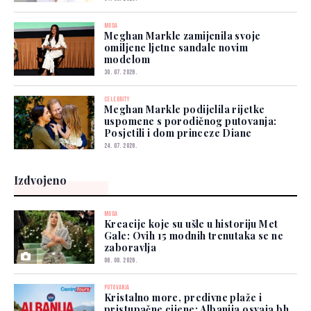
MODA
Meghan Markle zamijenila svoje
omiljene ljetne sandale novim
modelom
30. 07. 2026.
CELEBRITY
Meghan Markle podijelila rijetke
uspomene s porodičnog putovanja:
Posjetili i dom princeze Diane
24. 07. 2026.
Izdvojeno
MODA
Kreacije koje su ušle u historiju Met
Gale: Ovih 15 modnih trenutaka se ne
zaboravlja
06. 08. 2026.
PUTOVANJA
Kristalno more, predivne plaže i
pristupačne cijene: Albanija osvaja bh.