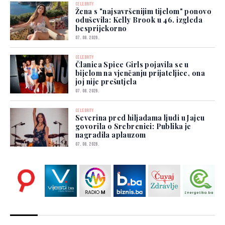
CELEBRITY
Žena s "najsavršenijim tijelom" ponovo
oduševila: Kelly Brook u 46. izgleda
besprijekorno
07. 08. 2026.
CELEBRITY
Članica Spice Girls pojavila se u
bijelom na vjenčanju prijateljice, ona
joj nije prešutjela
07. 08. 2026.
CELEBRITY
Severina pred hiljadama ljudi u Jajcu
govorila o Srebrenici: Publika je
nagradila aplauzom
07. 08. 2026.