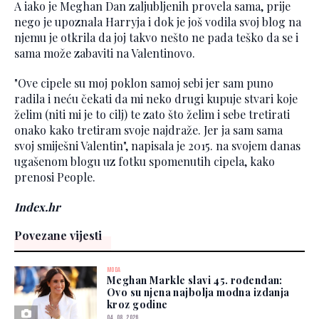
A iako je Meghan Dan zaljubljenih provela sama, prije
nego je upoznala Harryja i dok je još vodila svoj blog na
njemu je otkrila da joj takvo nešto ne pada teško da se i
sama može zabaviti na Valentinovo.
"Ove cipele su moj poklon samoj sebi jer sam puno
radila i neću čekati da mi neko drugi kupuje stvari koje
želim (niti mi je to cilj) te zato što želim i sebe tretirati
onako kako tretiram svoje najdraže. Jer ja sam sama
svoj smiješni Valentin", napisala je 2015. na svojem danas
ugašenom blogu uz fotku spomenutih cipela, kako
prenosi People.
Index.hr
Povezane vijesti
MODA
Meghan Markle slavi 45. rođendan:
Ovo su njena najbolja modna izdanja
kroz godine
04. 08. 2026.