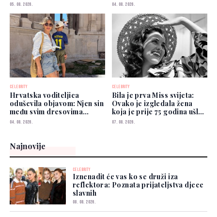
kojima možete vjerovati"
05. 08. 2026.
04. 08. 2026.
CELEBRITY
CELEBRITY
Hrvatska voditeljica
Bila je prva Miss svijeta:
oduševila objavom: Njen sin
Ovako je izgledala žena
među svim dresovima
koja je prije 75 godina ušla
izabrao Zmajeve
u historiju
04. 08. 2026.
07. 08. 2026.
Najnovije
CELEBRITY
Iznenadit će vas ko se druži iza
reflektora: Poznata prijateljstva djece
slavnih
08. 08. 2026.