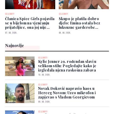
CELEBRITY
CELEBRITY
Članica Spice Girls pojavila
Skupo je platila dobro
se u bijelom na vjenčanju
djelo: Emina ostala bez
prijateljice, ona joj nije
luksuzne garderobe
prešutjela
vrijedne više od 50.000
07. 08. 2026.
06. 08. 2026.
eura
Najnovije
CELEBRITY
Kylie Jenner 29. rođendan slavi u
velikom stilu: Pogledajte kako je
izgledala njena raskošna zabava
10. 08. 2026.
CELEBRITY
Novak Đoković napravio haos u
Herceg Novom: Uzeo mikrofon i
zapjevao s Vladom Georgievom
09. 08. 2026.
CELEBRITY