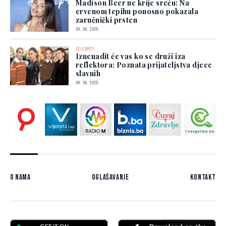
Madison Beer ne krije sreću: Na
crvenom tepihu ponosno pokazala
zaručnički prsten
09. 08. 2026.
CELEBRITY
Iznenadit će vas ko se druži iza
reflektora: Poznata prijateljstva djece
slavnih
08. 08. 2026.
O nama
Oglašavanje
Kontakt