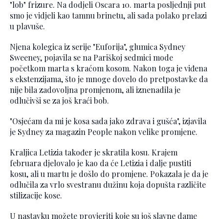
"lob" frizure. Na dodjeli Oscara 10. marta posljednji put
smo je vidjeli kao tamnu brinetu, ali sada polako prelazi
u plavuše.
Njena kolegica iz serije "Euforija", glumica Sydney
Sweeney, pojavila se na Pariškoj sedmici mode
početkom marta s kraćom kosom. Nakon toga je viđena
s ekstenzijama, što je mnoge dovelo do pretpostavke da
nije bila zadovoljna promjenom, ali iznenadila je
odlučivši se za još kraći bob.
"Osjećam da mi je kosa sada jako zdrava i gušća", izjavila
je Sydney za magazin People nakon velike promjene.
Kraljica Letizia također je skratila kosu. Krajem
februara djelovalo je kao da će Letizia i dalje pustiti
kosu, ali u martu je došlo do promjene. Pokazala je da je
odlučila za vrlo svestranu dužinu koja dopušta različite
stilizacije kose.
U nastavku možete provjeriti koje su još slavne dame