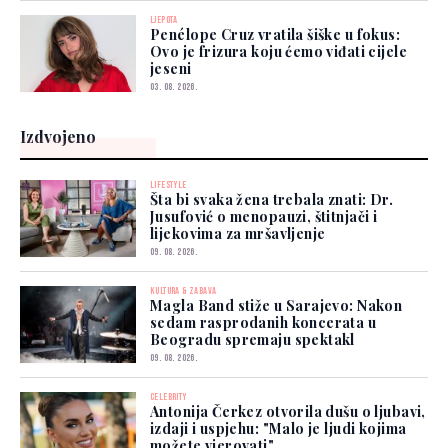
LJEPOTA
Penélope Cruz vratila šiške u fokus:
Ovo je frizura koju ćemo viđati cijele
jeseni
03. 08. 2026.
Izdvojeno
LIFESTYLE
Šta bi svaka žena trebala znati: Dr.
Jusufović o menopauzi, štitnjači i
lijekovima za mršavljenje
09. 08. 2026.
KULTURA & ZABAVA
Magla Band stiže u Sarajevo: Nakon
sedam rasprodanih koncerata u
Beogradu spremaju spektakl
09. 08. 2026.
CELEBRITY
Antonija Čerkez otvorila dušu o ljubavi,
izdaji i uspjehu: "Malo je ljudi kojima
možete vjerovati"