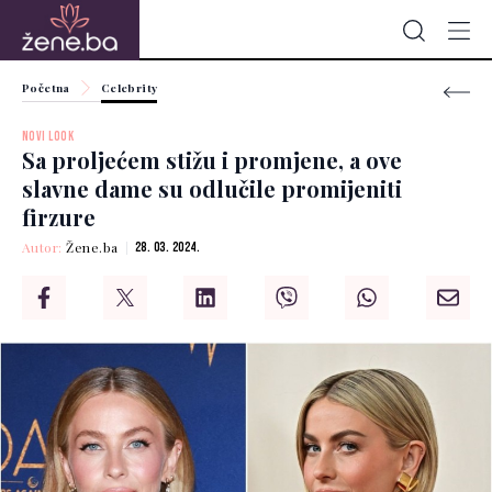
Početna
Celebrity
NOVI LOOK
Sa proljećem stižu i promjene, a ove
slavne dame su odlučile promijeniti
firzure
Autor:
Žene.ba
28. 03. 2024.