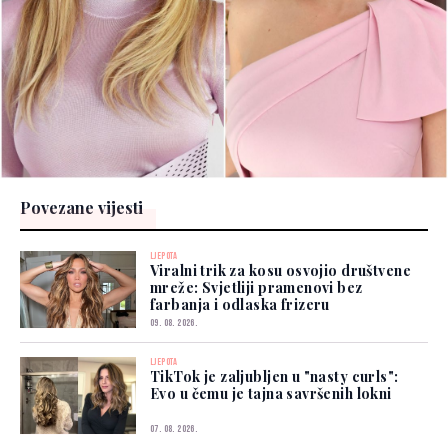
Povezane vijesti
LJEPOTA
Viralni trik za kosu osvojio društvene
mreže: Svjetliji pramenovi bez
farbanja i odlaska frizeru
09. 08. 2026.
LJEPOTA
TikTok je zaljubljen u "nasty curls":
Evo u čemu je tajna savršenih lokni
07. 08. 2026.