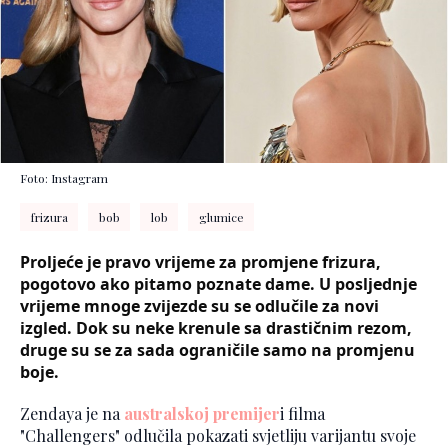
Foto: Instagram
frizura
bob
lob
glumice
Proljeće je pravo vrijeme za promjene frizura,
pogotovo ako pitamo poznate dame. U posljednje
vrijeme mnoge zvijezde su se odlučile za novi
izgled. Dok su neke krenule sa drastičnim rezom,
druge su se za sada ograničile samo na promjenu
boje.
Zendaya je na
australskoj premijer
i filma
"Challengers" odlučila pokazati svjetliju varijantu svoje