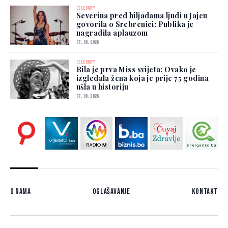
CELEBRITY
Severina pred hiljadama ljudi u Jajcu
govorila o Srebrenici: Publika je
nagradila aplauzom
07. 08. 2026.
CELEBRITY
Bila je prva Miss svijeta: Ovako je
izgledala žena koja je prije 75 godina
ušla u historiju
07. 08. 2026.
O nama
Oglašavanje
Kontakt