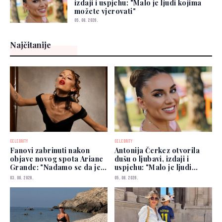
izdaji i uspjehu: "Malo je ljudi kojima
možete vjerovati"
05. 08. 2026.
Najčitanije
CELEBRITY
CELEBRITY
Fanovi zabrinuti nakon
Antonija Čerkez otvorila
objave novog spota Ariane
dušu o ljubavi, izdaji i
Grande: "Nadamo se da je
uspjehu: "Malo je ljudi
dobro"
kojima možete vjerovati"
03. 08. 2026.
05. 08. 2026.