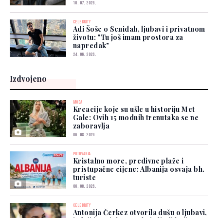
10. 07. 2026.
CELEBRITY
Adi Šoše o Senidah, ljubavi i privatnom
životu: "Tu još imam prostora za
napredak"
24. 06. 2026.
Izdvojeno
MODA
Kreacije koje su ušle u historiju Met
Gale: Ovih 15 modnih trenutaka se ne
zaboravlja
06. 08. 2026.
PUTOVANJA
Kristalno more, predivne plaže i
pristupačne cijene: Albanija osvaja bh.
turiste
06. 08. 2026.
CELEBRITY
Antonija Čerkez otvorila dušu o ljubavi,