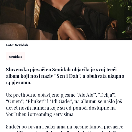
Foto: Senidah
senidah
Slovenska pjevačica Senidah objavila je svoj treći
album koji nosi naziv “Sen i Dah”, a obuhvata ukupno
14 pjesama.
Uz prethodno objavljene pjesme “Alo Alo”, “Delija”,
“Omen”, “Phuket” i “Idi Gade”, na albumu se našlo još
devet novih numera koje su od ponoći dostupne na
YouTubeu i streaming servisima.
Sudeći po prvim reakcijama na pjesme fanovi pjevačice