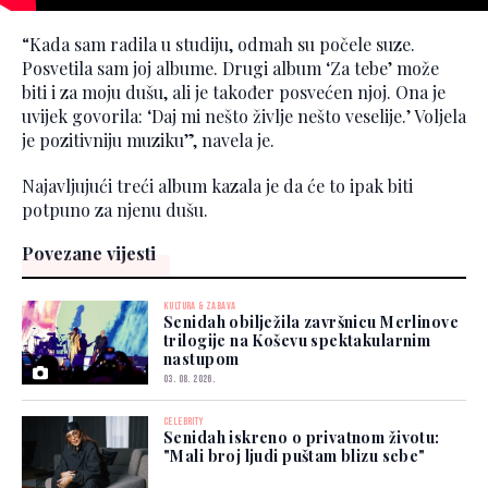
“Kada sam radila u studiju, odmah su počele suze.
Posvetila sam joj albume. Drugi album ‘Za tebe’ može
biti i za moju dušu, ali je također posvećen njoj. Ona je
uvijek govorila: ‘Daj mi nešto življe nešto veselije.’ Voljela
je pozitivniju muziku”, navela je.
Najavljujući treći album kazala je da će to ipak biti
potpuno za njenu dušu.
Povezane vijesti
KULTURA & ZABAVA
Senidah obilježila završnicu Merlinove
trilogije na Koševu spektakularnim
nastupom
03. 08. 2026.
CELEBRITY
Senidah iskreno o privatnom životu:
"Mali broj ljudi puštam blizu sebe"