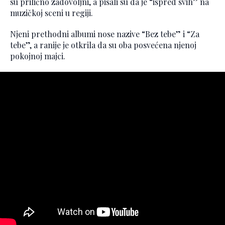
su prilično zadovoljni, a pisali su da je “ispred svih” na
muzičkoj sceni u regiji.
Njeni prethodni albumi nose nazive “Bez tebe” i “Za
tebe”, a ranije je otkrila da su oba posvećena njenoj
pokojnoj majci.