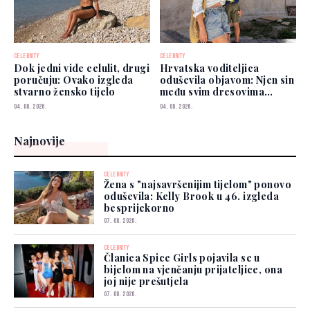
CELEBRITY
CELEBRITY
Dok jedni vide celulit, drugi
Hrvatska voditeljica
poručuju: Ovako izgleda
oduševila objavom: Njen sin
stvarno žensko tijelo
među svim dresovima
izabrao Zmajeve
04. 08. 2026.
04. 08. 2026.
Najnovije
CELEBRITY
Žena s "najsavršenijim tijelom" ponovo
oduševila: Kelly Brook u 46. izgleda
besprijekorno
07. 08. 2026.
CELEBRITY
Članica Spice Girls pojavila se u
bijelom na vjenčanju prijateljice, ona
joj nije prešutjela
07. 08. 2026.