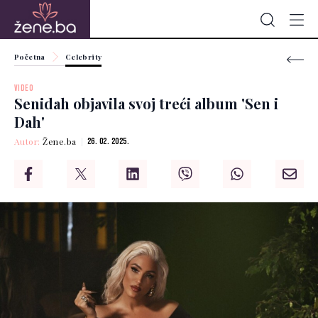
Početna
Celebrity
VIDEO
Senidah objavila svoj treći album 'Sen i
Dah'
Autor:
Žene.ba
26. 02. 2025.