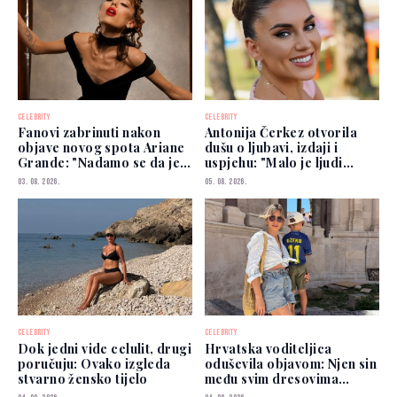
CELEBRITY
CELEBRITY
Fanovi zabrinuti nakon
Antonija Čerkez otvorila
objave novog spota Ariane
dušu o ljubavi, izdaji i
Grande: "Nadamo se da je
uspjehu: "Malo je ljudi
dobro"
kojima možete vjerovati"
03. 08. 2026.
05. 08. 2026.
CELEBRITY
CELEBRITY
Dok jedni vide celulit, drugi
Hrvatska voditeljica
poručuju: Ovako izgleda
oduševila objavom: Njen sin
stvarno žensko tijelo
među svim dresovima
izabrao Zmajeve