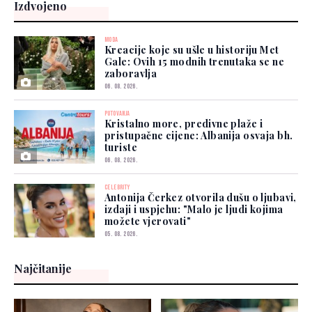
Izdvojeno
MODA
Kreacije koje su ušle u historiju Met
Gale: Ovih 15 modnih trenutaka se ne
zaboravlja
06. 08. 2026.
PUTOVANJA
Kristalno more, predivne plaže i
pristupačne cijene: Albanija osvaja bh.
turiste
06. 08. 2026.
CELEBRITY
Antonija Čerkez otvorila dušu o ljubavi,
izdaji i uspjehu: "Malo je ljudi kojima
možete vjerovati"
05. 08. 2026.
Najčitanije