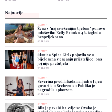
04. 08. 2026.
04. 08. 2026.
Najnovije
CELEBRITY
Žena s "najsavršenijim tijelom" ponovo
oduševila: Kelly Brook u 46. izgleda
besprijekorno
07. 08. 2026.
CELEBRITY
Članica Spice Girls pojavila se u
bijelom na vjenčanju prijateljice, ona
joj nije prešutjela
07. 08. 2026.
CELEBRITY
Severina pred hiljadama ljudi u Jajcu
govorila o Srebrenici: Publika je
nagradila aplauzom
07. 08. 2026.
CELEBRITY
Bila je prva Miss svijeta: Ovako je