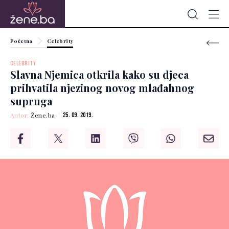
Početna
Celebrity
CELEBRITY
Slavna Njemica otkrila kako su djeca
prihvatila njezinog novog mlađahnog
supruga
Autor:
Žene.ba
25. 09. 2019.