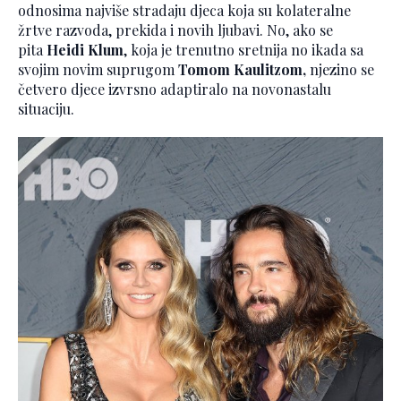
odnosima najviše stradaju djeca koja su kolateralne
žrtve razvoda, prekida i novih ljubavi. No, ako se
pita
Heidi Klum
, koja je trenutno sretnija no ikada sa
svojim novim suprugom
Tomom Kaulitzom,
njezino se
četvero djece izvrsno adaptiralo na novonastalu
situaciju.