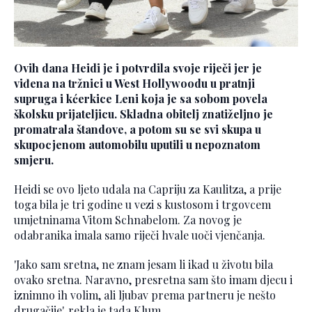
Ovih dana Heidi je i potvrdila svoje riječi jer je
viđena na tržnici u West Hollywoodu u pratnji
supruga i kćerkice Leni koja je sa sobom povela
školsku prijateljicu. Skladna obitelj znatiželjno je
promatrala štandove, a potom su se svi skupa u
skupocjenom automobilu uputili u nepoznatom
smjeru.
Heidi se ovo ljeto udala na Capriju za Kaulitza, a prije
toga bila je tri godine u vezi s kustosom i trgovcem
umjetninama Vitom Schnabelom. Za novog je
odabranika imala samo riječi hvale uoči vjenčanja.
'Jako sam sretna, ne znam jesam li ikad u životu bila
ovako sretna. Naravno, presretna sam što imam djecu i
iznimno ih volim, ali ljubav prema partneru je nešto
drugačije', rekla je tada Klum.