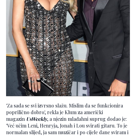
'Za sada se svi izvrsno slažu. Mislim da se funkcionira
poprilično dobro', rekla je Klum za američki
magazin
UsWeekly
, a njezin mlađahni suprug dodao je:
'Već učim Leni, Henryja, Jonah i Lou svirati gitaru. To je
normalan slijed, ja sam muzičar i po cijele dane sviram i