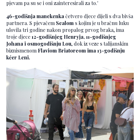
pjevam pa su se i oni zainteresirali za to.'
46-godišnja manekenka
četvero djece dijeli s dva bivša
partnera. S pjevačem
Sealom
s kojim je u bračnu luku
ulovila tri godine nakon propalog prvog braka, ima
troje djece
12-godišnjeg Henryja, 11-godišnjeg
Johana i osmogodišnju Lou
, dok iz veze s talijanskim
biznismenom
Flaviom Briatoreom ima 13-godišnju
kćer Leni.