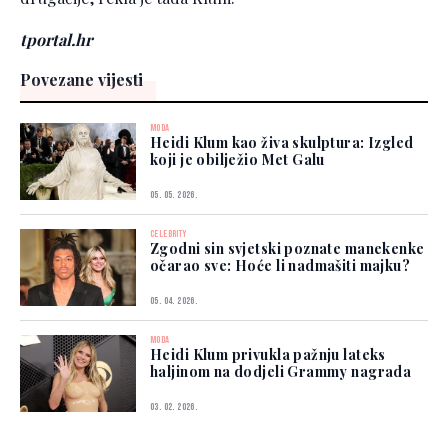
tportal.hr
Povezane vijesti
MODA
Heidi Klum kao živa skulptura: Izgled
koji je obilježio Met Galu
05. 05. 2026.
CELEBRITY
Zgodni sin svjetski poznate manekenke
očarao sve: Hoće li nadmašiti majku?
05. 04. 2026.
MODA
Heidi Klum privukla pažnju lateks
haljinom na dodjeli Grammy nagrada
03. 02. 2026.