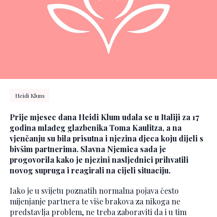
Heidi Klum
Prije mjesec dana Heidi Klum udala se u Italiji za 17
godina mlađeg glazbenika Toma Kaulitza, a na
vjenčanju su bila prisutna i njezina djeca koju dijeli s
bivšim partnerima. Slavna Njemica sada je
progovorila kako je njezini nasljednici prihvatili
novog supruga i reagirali na cijeli situaciju.
Iako je u svijetu poznatih normalna pojava često
mijenjanje partnera te više brakova za nikoga ne
predstavlja problem, ne treba zaboraviti da i u tim