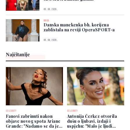
05. 08. 2026.
MODA
Danska manekenka bh. korijena
zablistala na reviji OperaSPORT-a
05. 08. 2026.
Najčitanije
CELEBRITY
CELEBRITY
Fanovi zabrinuti nakon
Antonija Čerkez otvorila
objave novog spota Ariane
dušu o ljubavi, izdaji i
Grande: "Nadamo se da je
uspjehu: "Malo je ljudi