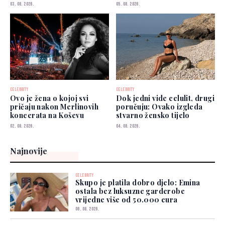
dobro"
kojima možete vjerovati"
03. 08. 2026.
05. 08. 2026.
CELEBRITY
CELEBRITY
Ovo je žena o kojoj svi
Dok jedni vide celulit, drugi
pričaju nakon Merlinovih
poručuju: Ovako izgleda
koncerata na Koševu
stvarno žensko tijelo
02. 08. 2026.
04. 08. 2026.
Najnovije
CELEBRITY
Skupo je platila dobro djelo: Emina
ostala bez luksuzne garderobe
vrijedne više od 50.000 eura
06. 08. 2026.