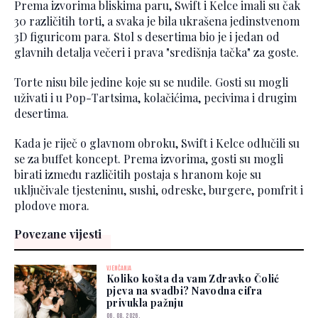
Prema izvorima bliskima paru, Swift i Kelce imali su čak
30 različitih torti, a svaka je bila ukrašena jedinstvenom
3D figuricom para. Stol s desertima bio je i jedan od
glavnih detalja večeri i prava "središnja tačka" za goste.
Torte nisu bile jedine koje su se nudile. Gosti su mogli
uživati i u Pop-Tartsima, kolačićima, pecivima i drugim
desertima.
Kada je riječ o glavnom obroku, Swift i Kelce odlučili su
se za buffet koncept. Prema izvorima, gosti su mogli
birati između različitih postaja s hranom koje su
uključivale tjesteninu, sushi, odreske, burgere, pomfrit i
plodove mora.
Povezane vijesti
VJENČANJA
Koliko košta da vam Zdravko Čolić
pjeva na svadbi? Navodna cifra
privukla pažnju
06. 08. 2026.