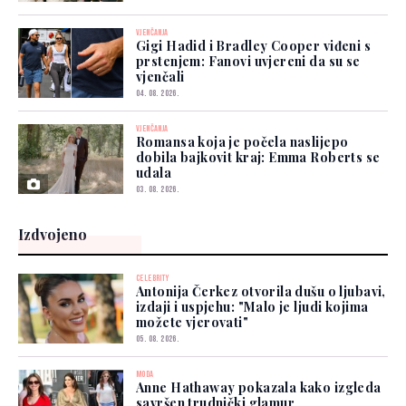
VJENČANJA
Gigi Hadid i Bradley Cooper viđeni s
prstenjem: Fanovi uvjereni da su se
vjenčali
04. 08. 2026.
VJENČANJA
Romansa koja je počela naslijepo
dobila bajkovit kraj: Emma Roberts se
udala
03. 08. 2026.
Izdvojeno
CELEBRITY
Antonija Čerkez otvorila dušu o ljubavi,
izdaji i uspjehu: "Malo je ljudi kojima
možete vjerovati"
05. 08. 2026.
MODA
Anne Hathaway pokazala kako izgleda
savršen trudnički glamur