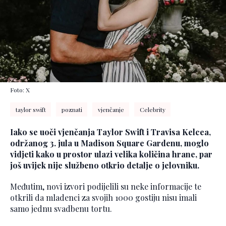
Foto: X
taylor swift
poznati
vjenčanje
Celebrity
Iako se uoči vjenčanja Taylor Swift i Travisa Kelcea,
održanog 3. jula u Madison Square Gardenu, moglo
vidjeti kako u prostor ulazi velika količina hrane, par
još uvijek nije službeno otkrio detalje o jelovniku.
Međutim, novi izvori podijelili su neke informacije te
otkrili da mladenci za svojih 1000 gostiju nisu imali
samo jednu svadbenu tortu.