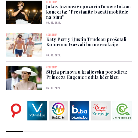
CELEBRITY
Jakov Jozinović upozorio fanove tokom
koncerta: "Prestanite bacati mobitele
na binu"
06. 08. 2026.
CELEBRITY
Katy Perry i Justin Trudeau prošetali
Kotorom: Izazvali burne reakcije
06. 08. 2026.
CELEBRITY
Stigla prinova u kraljevsku porodicu:
Princeza Eugenie rodila kćerkicu
05. 08. 2026.