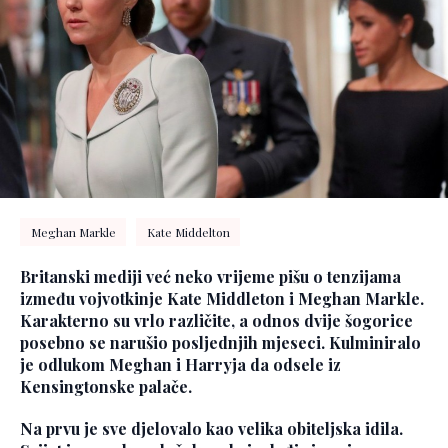
Meghan Markle
Kate Middelton
Britanski mediji već neko vrijeme pišu o tenzijama
između vojvotkinje Kate Middleton i Meghan Markle.
Karakterno su vrlo različite, a odnos dvije šogorice
posebno se narušio posljednjih mjeseci. Kulminiralo
je odlukom Meghan i Harryja da odsele iz
Kensingtonske palače.
Na prvu je sve djelovalo kao velika obiteljska idila.