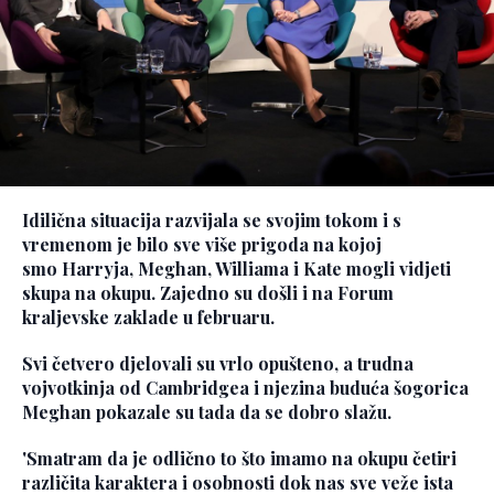
Idilična situacija razvijala se svojim tokom i s
vremenom je bilo sve više prigoda na kojoj
smo
Harryja, Meghan, Williama i Kate
mogli vidjeti
skupa na okupu. Zajedno su došli i na Forum
kraljevske zaklade u februaru.
Svi četvero djelovali su vrlo opušteno, a trudna
vojvotkinja od Cambridgea i njezina buduća šogorica
Meghan pokazale su tada da se dobro slažu.
'Smatram da je odlično to što imamo na okupu četiri
različita karaktera i osobnosti dok nas sve veže ista