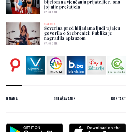
bijelom na vjenčanju prijateljice, ona
joj nije prešutjela
07. 08. 2026.
CELEBRITY
Severina pred hiljadama ljudi u Jajcu
govorila o Srebrenici: Publika je
nagradila aplauzom
07. 08. 2026.
O nama
Oglašavanje
Kontakt