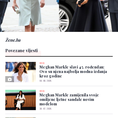
Žene.ba
Povezane vijesti
MODA
Meghan Markle slavi 45. rođendan:
Ovo su njena najbolja modna izdanja
kroz godine
04. 08. 2026.
MODA
Meghan Markle zamijenila svoje
omiljene ljetne sandale novim
modelom
30. 07. 2026.