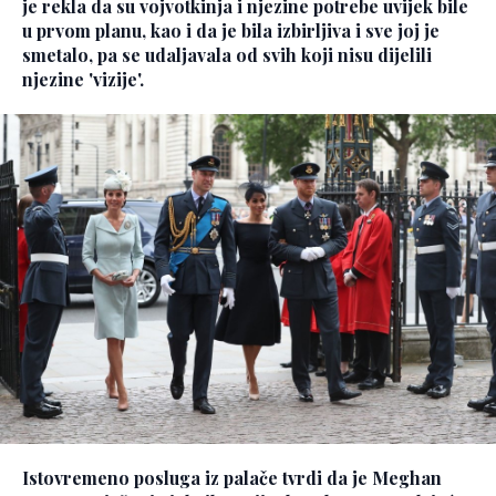
je rekla da su vojvotkinja i njezine potrebe uvijek bile
u prvom planu, kao i da je bila izbirljiva i sve joj je
smetalo, pa se udaljavala od svih koji nisu dijelili
njezine 'vizije'.
Istovremeno posluga iz palače tvrdi da je Meghan