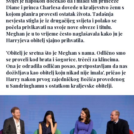
Svijet je napokon dočekao da i mlađi sin princeze
Diane i princa Charlesa dovede u kraljevstvo ženu s
kojom planira provesti ostatak života. Tadašnja
nevjesta stigla je iz drugačijeg svijeta i polako se
počela privikavati na svoje nove obveze i titulu.
Meghan je u to vrijeme često naglašavala kako ju je
Harryjeva obitelj sjajno prihvatila.
'Obitelj je sretna što je Meghan s nama. Odlično smo
se proveli kod brata i šogorice, trčeći za klincima.
Ona je odradila odličan posao, pretpostavljam da nas
doživljava kao obitelj koju nikad nije imala', pričao je
Harry nakon prvog zajedničkog Božića provedenog
u Sandringhamu s ostatkom kraljevske obitelji.