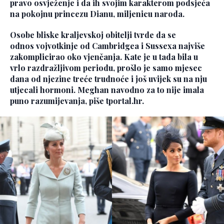
pravo osvježenje i da ih svojim karakterom podsjeća
na pokojnu princezu Dianu, miljenicu naroda.
Osobe bliske kraljevskoj obitelji tvrde da se
odnos
vojvotkinje od Cambridgea i Sussexa
najviše
zakomplicirao oko vjenčanja. Kate je u tada bila u
vrlo razdražljivom periodu, prošlo je samo mjesec
dana od njezine treće trudnoće i još uvijek su na nju
utjecali hormoni. Meghan navodno za to nije imala
puno razumijevanja, piše tportal.hr.