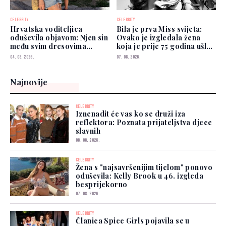
CELEBRITY
CELEBRITY
Hrvatska voditeljica
Bila je prva Miss svijeta:
oduševila objavom: Njen sin
Ovako je izgledala žena
među svim dresovima
koja je prije 75 godina ušla
izabrao Zmajeve
u historiju
04. 08. 2026.
07. 08. 2026.
Najnovije
CELEBRITY
Iznenadit će vas ko se druži iza
reflektora: Poznata prijateljstva djece
slavnih
08. 08. 2026.
CELEBRITY
Žena s "najsavršenijim tijelom" ponovo
oduševila: Kelly Brook u 46. izgleda
besprijekorno
07. 08. 2026.
CELEBRITY
Članica Spice Girls pojavila se u