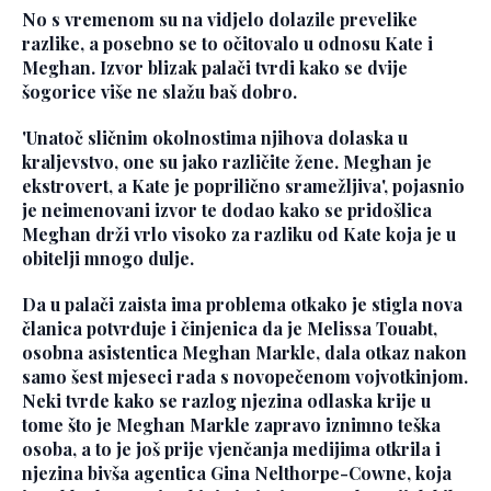
No s vremenom su na vidjelo dolazile prevelike
razlike, a posebno se to očitovalo u odnosu Kate i
Meghan. Izvor blizak palači tvrdi kako se dvije
šogorice više ne slažu baš dobro.
'Unatoč sličnim okolnostima njihova dolaska u
kraljevstvo, one su jako različite žene. Meghan je
ekstrovert, a Kate je poprilično sramežljiva', pojasnio
je neimenovani izvor te dodao kako se pridošlica
Meghan drži vrlo visoko za razliku od Kate koja je u
obitelji mnogo dulje.
Da u palači zaista ima problema otkako je stigla nova
članica potvrđuje i činjenica da je
Melissa Touabt
,
osobna asistentica Meghan Markle, dala otkaz nakon
samo šest mjeseci rada s novopečenom vojvotkinjom.
Neki tvrde kako se razlog njezina odlaska krije u
tome što je
Meghan Markle
zapravo iznimno teška
osoba, a to je još prije vjenčanja medijima otkrila i
njezina bivša agentica Gina Nelthorpe-Cowne, koja