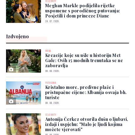
CELEBRITY
Meghan Markle podijelila rijetke
uspomene s porodičnog putovanja:
Posjetili i dom princeze Diane
24. 07. 2026.
Izdvojeno
MODA
Kreacije koje su ušle u historiju Met
Gale: Ovih 15 modnih trenutaka se ne
zaboravlja
06. 08. 2026.
PUTOVANJA
Kristalno more, predivne plaže i
pristupačne cijene: Albanija osvaja bh.
turiste
06. 08. 2026.
CELEBRITY
Antonija Čerkez otvorila dušu o ljubavi,
izdaji i uspjehu: "Malo je ljudi kojima
možete vjerovati"
05. 08. 2026.