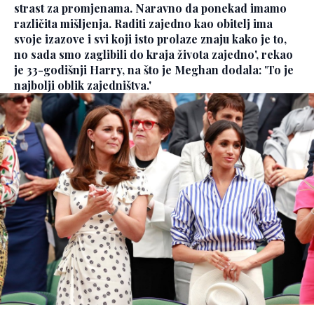
strast za promjenama. Naravno da ponekad imamo
različita mišljenja. Raditi zajedno kao obitelj ima
svoje izazove i svi koji isto prolaze znaju kako je to,
no sada smo zaglibili do kraja života zajedno', rekao
je 33-godišnji Harry, na što je Meghan dodala: 'To je
najbolji oblik zajedništva.'