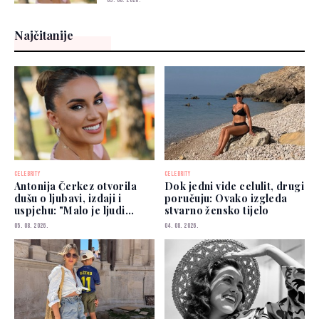
Najčitanije
CELEBRITY
CELEBRITY
Antonija Čerkez otvorila
Dok jedni vide celulit, drugi
dušu o ljubavi, izdaji i
poručuju: Ovako izgleda
uspjehu: "Malo je ljudi
stvarno žensko tijelo
kojima možete vjerovati"
05. 08. 2026.
04. 08. 2026.