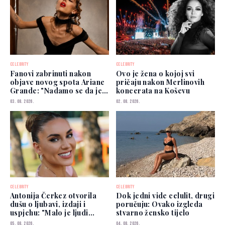
CELEBRITY
CELEBRITY
Fanovi zabrinuti nakon
Ovo je žena o kojoj svi
objave novog spota Ariane
pričaju nakon Merlinovih
Grande: "Nadamo se da je
koncerata na Koševu
dobro"
03. 08. 2026.
02. 08. 2026.
CELEBRITY
CELEBRITY
Antonija Čerkez otvorila
Dok jedni vide celulit, drugi
dušu o ljubavi, izdaji i
poručuju: Ovako izgleda
uspjehu: "Malo je ljudi
stvarno žensko tijelo
kojima možete vjerovati"
05. 08. 2026.
04. 08. 2026.