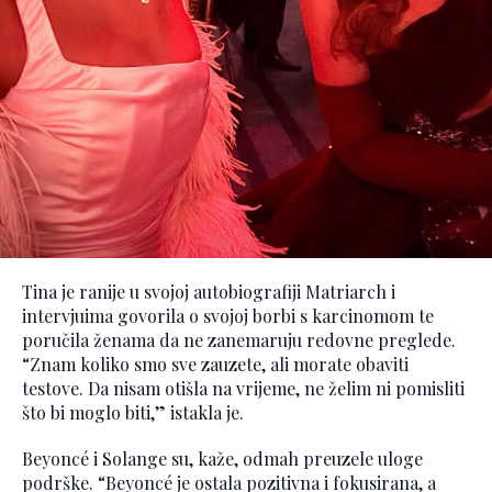
Tina je ranije u svojoj autobiografiji Matriarch i
intervjuima govorila o svojoj borbi s karcinomom te
poručila ženama da ne zanemaruju redovne preglede.
“Znam koliko smo sve zauzete, ali morate obaviti
testove. Da nisam otišla na vrijeme, ne želim ni pomisliti
što bi moglo biti,” istakla je.
Beyoncé i Solange su, kaže, odmah preuzele uloge
podrške. “Beyoncé je ostala pozitivna i fokusirana, a