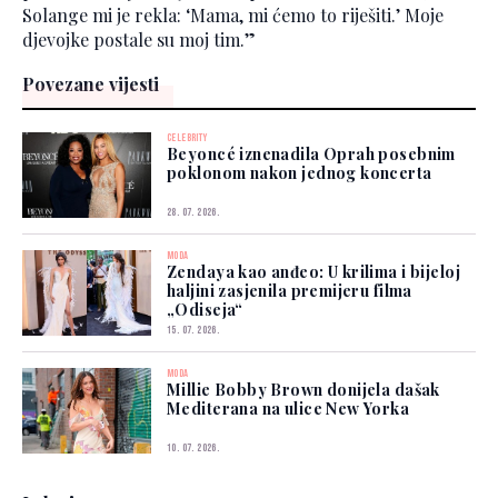
Solange mi je rekla: ‘Mama, mi ćemo to riješiti.’ Moje
djevojke postale su moj tim.”
Povezane vijesti
CELEBRITY
Beyoncé iznenadila Oprah posebnim
poklonom nakon jednog koncerta
28. 07. 2026.
MODA
Zendaya kao anđeo: U krilima i bijeloj
haljini zasjenila premijeru filma
„Odiseja“
15. 07. 2026.
MODA
Millie Bobby Brown donijela dašak
Mediterana na ulice New Yorka
10. 07. 2026.