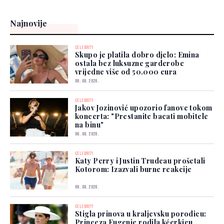
Najnovije
CELEBRITY
Skupo je platila dobro djelo: Emina
ostala bez luksuzne garderobe
vrijedne više od 50.000 eura
06. 08. 2026.
CELEBRITY
Jakov Jozinović upozorio fanove tokom
koncerta: "Prestanite bacati mobitele
na binu"
06. 08. 2026.
CELEBRITY
Katy Perry i Justin Trudeau prošetali
Kotorom: Izazvali burne reakcije
06. 08. 2026.
CELEBRITY
Stigla prinova u kraljevsku porodicu:
Princeza Eugenie rodila kćerkicu