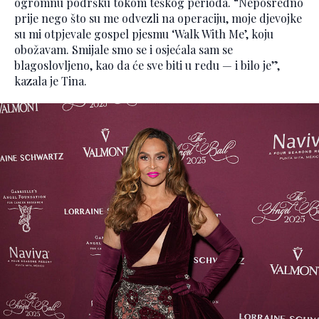
ogromnu podršku tokom teškog perioda. “Neposredno
prije nego što su me odvezli na operaciju, moje djevojke
su mi otpjevale gospel pjesmu ‘Walk With Me’, koju
obožavam. Smijale smo se i osjećala sam se
blagoslovljeno, kao da će sve biti u redu — i bilo je”,
kazala je Tina.