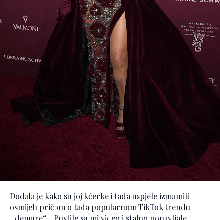
Dodala je kako su joj kćerke i tada uspjele izmamiti
osmijeh pričom o tada popularnom TikTok trendu
„demure“. „Pustile su mi video i stalno ponavljale