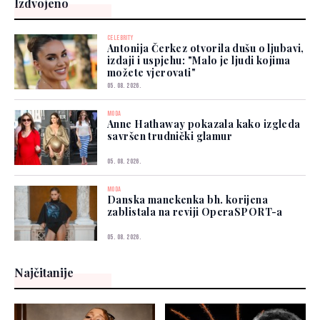
Izdvojeno
CELEBRITY
Antonija Čerkez otvorila dušu o ljubavi,
izdaji i uspjehu: "Malo je ljudi kojima
možete vjerovati"
05. 08. 2026.
MODA
Anne Hathaway pokazala kako izgleda
savršen trudnički glamur
05. 08. 2026.
MODA
Danska manekenka bh. korijena
zablistala na reviji OperaSPORT-a
05. 08. 2026.
Najčitanije