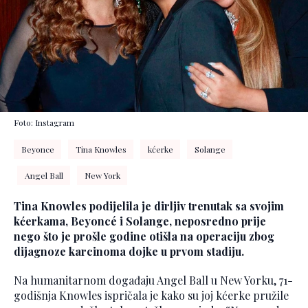
Foto: Instagram
Beyonce
Tina Knowles
kćerke
Solange
Angel Ball
New York
Tina Knowles podijelila je dirljiv trenutak sa svojim
kćerkama, Beyoncé i Solange, neposredno prije
nego što je prošle godine otišla na operaciju zbog
dijagnoze karcinoma dojke u prvom stadiju.
Na humanitarnom događaju Angel Ball u New Yorku, 71-
godišnja Knowles ispričala je kako su joj kćerke pružile