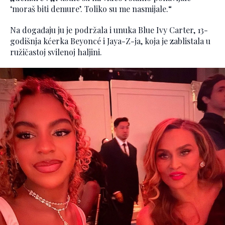
‘moraš biti demure’. Toliko su me nasmijale.“
Na događaju ju je podržala i unuka Blue Ivy Carter, 13-
godišnja kćerka Beyoncé i Jaya-Z-ja, koja je zablistala u
ružičastoj svilenoj haljini.