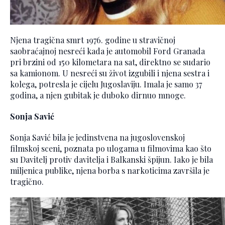
Njena tragična smrt 1976. godine u stravičnoj
saobraćajnoj nesreći kada je automobil Ford Granada
pri brzini od 150 kilometara na sat, direktno se sudario
sa kamionom. U nesreći su život izgubili i njena sestra i
kolega, potresla je cijelu Jugoslaviju. Imala je samo 37
godina, a njen gubitak je duboko dirnuo mnoge.
Sonja Savić
Sonja Savić bila je jedinstvena na jugoslovenskoj
filmskoj sceni, poznata po ulogama u filmovima kao što
su Davitelj protiv davitelja i Balkanski špijun. Iako je bila
miljenica publike, njena borba s narkoticima završila je
tragično.