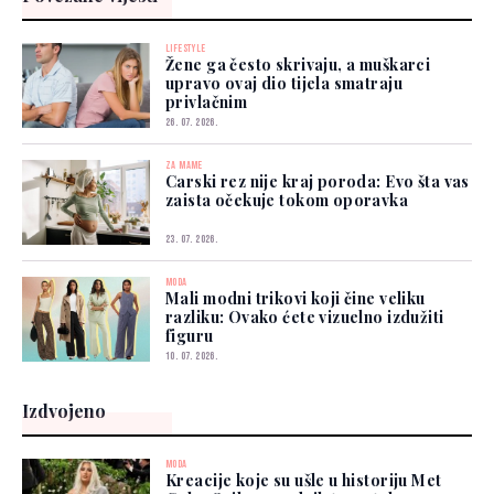
LIFESTYLE
Žene ga često skrivaju, a muškarci
upravo ovaj dio tijela smatraju
privlačnim
26. 07. 2026.
ZA MAME
Carski rez nije kraj poroda: Evo šta vas
zaista očekuje tokom oporavka
23. 07. 2026.
MODA
Mali modni trikovi koji čine veliku
razliku: Ovako ćete vizuelno izdužiti
figuru
10. 07. 2026.
Izdvojeno
MODA
Kreacije koje su ušle u historiju Met