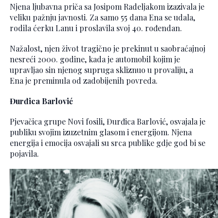
Njena ljubavna priča sa Josipom Radeljakom izazivala je
veliku pažnju javnosti. Za samo 55 dana Ena se udala,
rodila ćerku Lanu i proslavila svoj 40. rođendan.
Nažalost, njen život tragično je prekinut u saobraćajnoj
nesreći 2000. godine, kada je automobil kojim je
upravljao sin njenog supruga skliznuo u provaliju, a
Ena je preminula od zadobijenih povreda.
Đurđica Barlović
Pjevačica grupe Novi fosili, Đurđica Barlović, osvajala je
publiku svojim izuzetnim glasom i energijom. Njena
energija i emocija osvajali su srca publike gdje god bi se
pojavila.