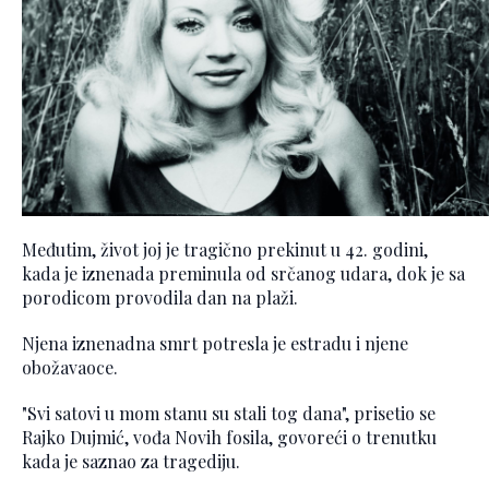
Međutim, život joj je tragično prekinut u 42. godini,
kada je iznenada preminula od srčanog udara, dok je sa
porodicom provodila dan na plaži.
Njena iznenadna smrt potresla je estradu i njene
obožavaoce.
"Svi satovi u mom stanu su stali tog dana", prisetio se
Rajko Dujmić, vođa Novih fosila, govoreći o trenutku
kada je saznao za tragediju.