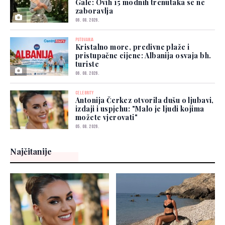
Gale: Ovih 15 modnih trenutaka se ne
zaboravlja
06. 08. 2026.
PUTOVANJA
Kristalno more, predivne plaže i
pristupačne cijene: Albanija osvaja bh.
turiste
06. 08. 2026.
CELEBRITY
Antonija Čerkez otvorila dušu o ljubavi,
izdaji i uspjehu: "Malo je ljudi kojima
možete vjerovati"
05. 08. 2026.
Najčitanije