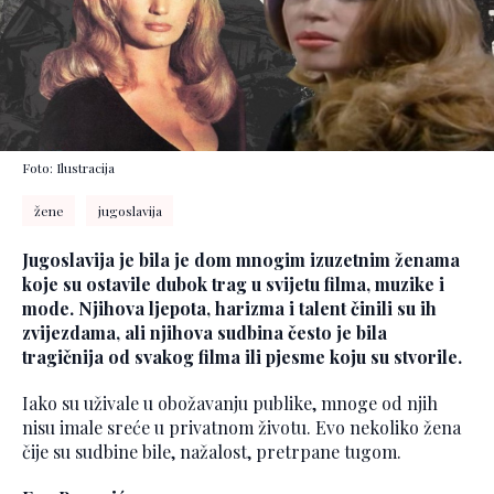
Foto: Ilustracija
žene
jugoslavija
Jugoslavija je bila je dom mnogim izuzetnim ženama
koje su ostavile dubok trag u svijetu filma, muzike i
mode. Njihova ljepota, harizma i talent činili su ih
zvijezdama, ali njihova sudbina često je bila
tragičnija od svakog filma ili pjesme koju su stvorile.
Iako su uživale u obožavanju publike, mnoge od njih
nisu imale sreće u privatnom životu. Evo nekoliko žena
čije su sudbine bile, nažalost, pretrpane tugom.