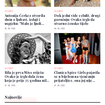
CELEBRITY
CELEBRITY
Antonija Čerkez otvorila
Dok jedni vide celulit, drugi
dušu o ljubavi, izdaji i
poručuju: Ovako izgleda
uspjehu: "Malo je ljudi
stvarno žensko tijelo
kojima možete vjerovati"
05. 08. 2026.
04. 08. 2026.
CELEBRITY
CELEBRITY
Bila je prva Miss svijeta:
Članica Spice Girls pojavila
Ovako je izgledala žena
se u bijelom na vjenčanju
koja je prije 75 godina ušla
prijateljice, ona joj nije
u historiju
prešutjela
07. 08. 2026.
07. 08. 2026.
Najnovije