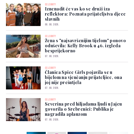
CELEBRITY
Iznenadit će vas ko se druži iza
reflektora: Poznata prijateljstva djece
slavnih
08. 08. 2026.
CELEBRITY
Žena s "najsavršenijim tijelom" ponovo
oduševila: Kelly Brook u 46. izgleda
besprijekorno
07. 08. 2026.
CELEBRITY
Članica Spice Girls pojavila se u
bijelom na vjenčanju prijateljice, ona
joj nije prešutjela
07. 08. 2026.
CELEBRITY
Severina pred hiljadama ljudi u Jajcu
govorila o Srebrenici: Publika je
nagradila aplauzom
07. 08. 2026.