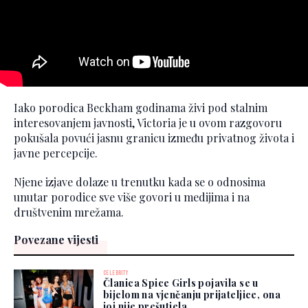
Iako porodica Beckham godinama živi pod stalnim
interesovanjem javnosti, Victoria je u ovom razgovoru
pokušala povući jasnu granicu između privatnog života i
javne percepcije.
Njene izjave dolaze u trenutku kada se o odnosima
unutar porodice sve više govori u medijima i na
društvenim mrežama.
Povezane vijesti
CELEBRITY
Članica Spice Girls pojavila se u
bijelom na vjenčanju prijateljice, ona
joj nije prešutjela