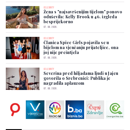
CELEBRITY
Žena s "najsavršenijim tijelom" ponovo
oduševila: Kelly Brook u 46. izgleda
besprijekorno
07. 08. 2026.
CELEBRITY
Članica Spice Girls pojavila se u
bijelom na vjenčanju prijateljice, ona
joj nije prešutjela
07. 08. 2026.
CELEBRITY
Severina pred hiljadama ljudi u Jajcu
govorila o Srebrenici: Publika je
nagradila aplauzom
07. 08. 2026.