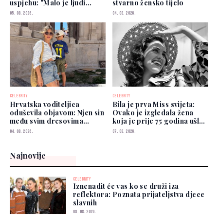
uspjehu: "Malo je ljudi
stvarno žensko tijelo
kojima možete vjerovati"
05. 08. 2026.
04. 08. 2026.
CELEBRITY
CELEBRITY
Hrvatska voditeljica
Bila je prva Miss svijeta:
oduševila objavom: Njen sin
Ovako je izgledala žena
među svim dresovima
koja je prije 75 godina ušla
izabrao Zmajeve
u historiju
04. 08. 2026.
07. 08. 2026.
Najnovije
CELEBRITY
Iznenadit će vas ko se druži iza
reflektora: Poznata prijateljstva djece
slavnih
08. 08. 2026.