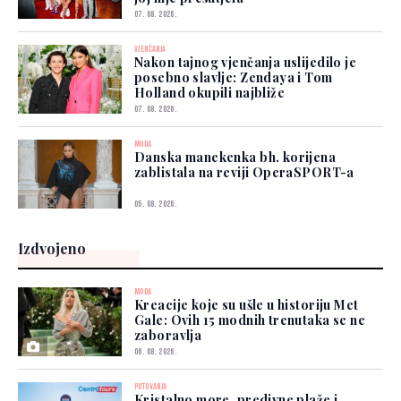
07. 08. 2026.
VJENČANJA
Nakon tajnog vjenčanja uslijedilo je
posebno slavlje: Zendaya i Tom
Holland okupili najbliže
07. 08. 2026.
MODA
Danska manekenka bh. korijena
zablistala na reviji OperaSPORT-a
05. 08. 2026.
Izdvojeno
MODA
Kreacije koje su ušle u historiju Met
Gale: Ovih 15 modnih trenutaka se ne
zaboravlja
06. 08. 2026.
PUTOVANJA
Kristalno more, predivne plaže i