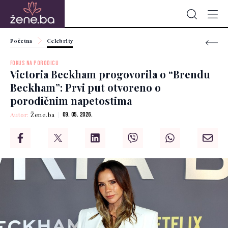
Početna
Celebrity
FOKUS NA PORODICU
Victoria Beckham progovorila o “Brendu
Beckham”: Prvi put otvoreno o
porodičnim napetostima
Autor:
Žene.ba
09. 05. 2026.