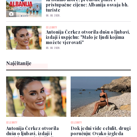
pristupačne cijene: Albanija osvaja bh.
turiste
06. 08. 2026.
CELEBRITY
Antonija Čerkez otvorila dušu o ljubavi,
izdaji i uspjehu: "Malo je ljudi kojima
možete vjerovati"
05. 08. 2026.
Najčitanije
CELEBRITY
CELEBRITY
Antonija Čerkez otvorila
Dok jedni vide celulit, drugi
dušu o ljubavi, izdaji i
poručuju: Ovako izgleda