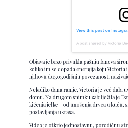
View this post on Instagr
A post shared by Victoria 
Objava je brzo privukla pažnju fanova širom
koliko im se dopada energija koju Victoria 
njihovu dugogodišnju povezanost, nazivaj
Nekoliko dana ranije, Victoria je već dala
domu. Na drugom snimku zabilježila je Dav
kićenja jelke – od unošenja drvca u kuću, s
postavljanja ukrasa.
Video je otkrio jednostavnu, porodičnu st