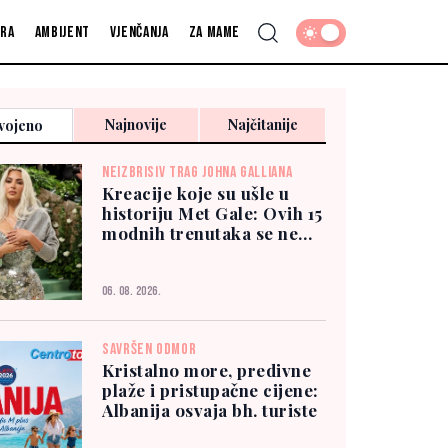
fra
Ambijent
Vjenčanja
Za mame
Najnovije
Najčitanije
vojeno
NEIZBRISIV TRAG JOHNA GALLIANA
Kreacije koje su ušle u
historiju Met Gale: Ovih 15
modnih trenutaka se ne
zaboravlja
06. 08. 2026.
SAVRŠEN ODMOR
Kristalno more, predivne
plaže i pristupačne cijene:
Albanija osvaja bh. turiste