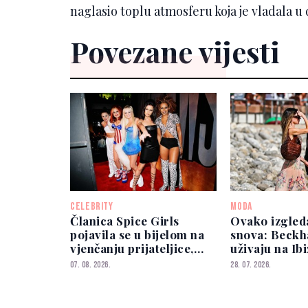
naglasio toplu atmosferu koja je vladala
Povezane vijesti
CELEBRITY
MODA
Članica Spice Girls
Ovako izgled
pojavila se u bijelom na
snova: Beck
vjenčanju prijateljice,
uživaju na Ib
ona joj nije prešutjela
slavnog sport
07. 08. 2026.
28. 07. 2026.