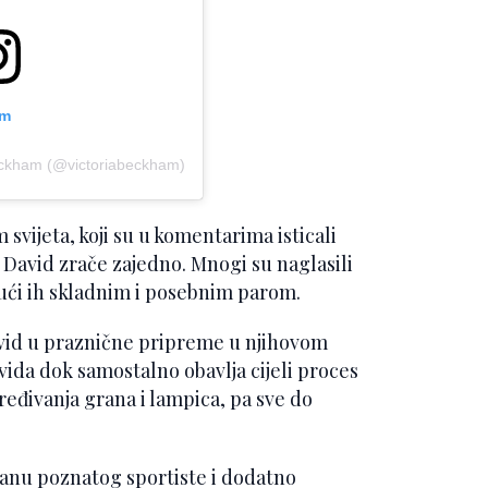
am
Beckham (@victoriabeckham)
 svijeta, koji su u komentarima isticali
i David zrače zajedno. Mnogi su naglasili
ući ih skladnim i posebnim parom.
 uvid u praznične pripreme u njihovom
ida dok samostalno obavlja cijeli proces
ređivanja grana i lampica, pa sve do
ranu poznatog sportiste i dodatno