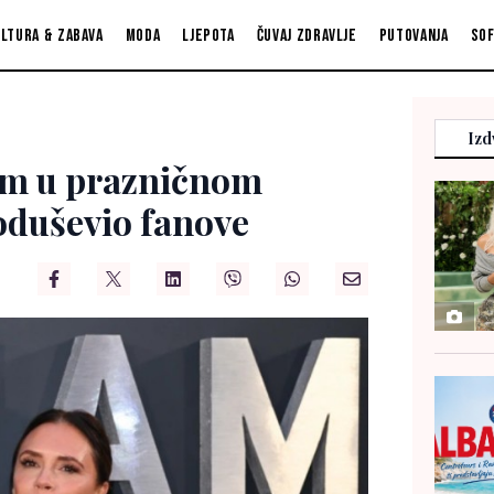
ltura & zabava
Moda
Ljepota
Čuvaj zdravlje
Putovanja
So
Izd
ham u prazničnom
 oduševio fanove