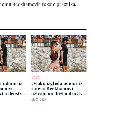
 u domu Beckhamovih tokom praznika.
MODA
a odmor iz
Ovako izgleda odmor iz
hamovi
snova: Beckhamovi
izi u društvu
uživaju na Ibizi u društvu
iste
slavnog sportiste
28. 07. 2026.