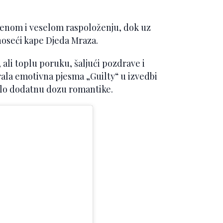
tenom i veselom raspoloženju, dok uz
noseći kape Djeda Mraza.
 ali toplu poruku, šaljući pozdrave i
irala emotivna pjesma „Guilty“ u izvedbi
dalo dodatnu dozu romantike.