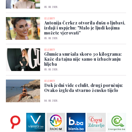
05. 08. 2026.
CELEBRITY
Antonija Čerkez otvorila dušu o ljubavi,
izdaji i uspjehu: "Malo je ljudi kojima
možete vjerovati"
05. 08. 2026.
CELEBRITY
Glumica smršala skoro 30 kilograma:
Kaže da tajna nije samo u izbacivanju
hljeba
05. 08. 2026.
CELEBRITY
Dok jedni vide celulit, drugi poručuju:
Ovako izgleda stvarno žensko tijelo
04. 08. 2026.