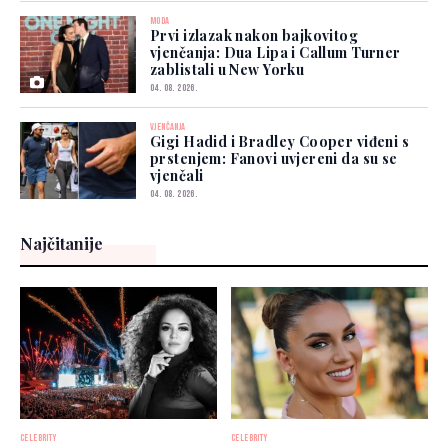
MODA
Prvi izlazak nakon bajkovitog
vjenčanja: Dua Lipa i Callum Turner
zablistali u New Yorku
04. 08. 2026.
VJENČANJA
Gigi Hadid i Bradley Cooper viđeni s
prstenjem: Fanovi uvjereni da su se
vjenčali
04. 08. 2026.
Najčitanije
CELEBRITY
CELEBRITY