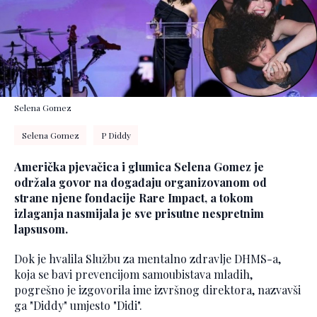
Selena Gomez
Selena Gomez
P Diddy
Američka pjevačica i glumica Selena Gomez je
održala govor na događaju organizovanom od
strane njene fondacije Rare Impact, a tokom
izlaganja nasmijala je sve prisutne nespretnim
lapsusom.
Dok je hvalila Službu za mentalno zdravlje DHMS-a,
koja se bavi prevencijom samoubistava mladih,
pogrešno je izgovorila ime izvršnog direktora, nazvavši
ga "Diddy" umjesto "Didi".