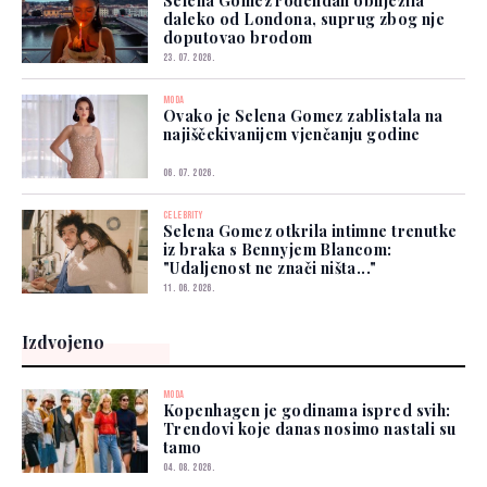
Selena Gomez rođendan obilježila
daleko od Londona, suprug zbog nje
doputovao brodom
23. 07. 2026.
MODA
Ovako je Selena Gomez zablistala na
najiščekivanijem vjenčanju godine
06. 07. 2026.
CELEBRITY
Selena Gomez otkrila intimne trenutke
iz braka s Bennyjem Blancom:
"Udaljenost ne znači ništa..."
11. 06. 2026.
Izdvojeno
MODA
Kopenhagen je godinama ispred svih:
Trendovi koje danas nosimo nastali su
tamo
04. 08. 2026.