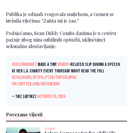
Publika je odmah reagovala smijehom, a Gomez se
izvinila riječima: "Zaista mi je žao."
Podsjećamo, Sean Diddy Combs danima je u centru
pažnje zbog niza ozbiljnih optužbi, uključujući
seksualno zlostavljanje.
#SelenaGomez
made a tiny
#Diddy
-related slip during a speech
at her L.A. charity event Thursday night Read the full
#exclusive
:
https://t.co/twPeRl8PRO
pic.twitter.com/4EpQ9eWIVJ
— TMZ (@TMZ)
October 25, 2024
Povezane vijesti
CELEBRITY