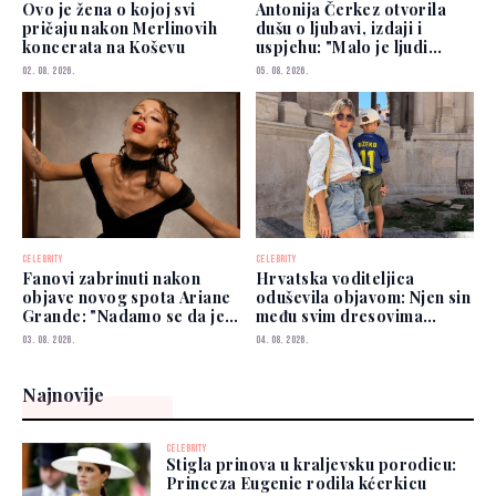
Ovo je žena o kojoj svi
Antonija Čerkez otvorila
pričaju nakon Merlinovih
dušu o ljubavi, izdaji i
koncerata na Koševu
uspjehu: "Malo je ljudi
kojima možete vjerovati"
02. 08. 2026.
05. 08. 2026.
CELEBRITY
CELEBRITY
Fanovi zabrinuti nakon
Hrvatska voditeljica
objave novog spota Ariane
oduševila objavom: Njen sin
Grande: "Nadamo se da je
među svim dresovima
dobro"
izabrao Zmajeve
03. 08. 2026.
04. 08. 2026.
Najnovije
CELEBRITY
Stigla prinova u kraljevsku porodicu:
Princeza Eugenie rodila kćerkicu