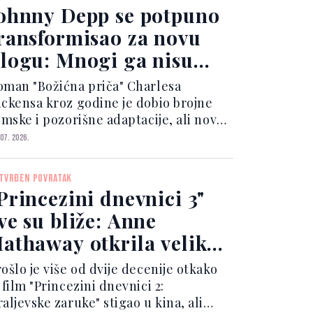
bjavljenim u nedjelju.
ohnny Depp se potpuno
ransformisao za novu
logu: Mnogi ga nisu
repoznali
oman "Božićna priča" Charlesa
ickensa kroz godine je dobio brojne
lmske i pozorišne adaptacije, ali novo
stvarenje reditelja Tija Westa donosi
 07. 2026.
otpuno drugačiji pogled na ovaj
jiževni klasik.
TVRĐEN POVRATAK
Princezini dnevnici 3"
ve su bliže: Anne
athaway otkrila velike
ovosti o filmu koji svi
ošlo je više od dvije decenije otkako
ekaju
 film "Princezini dnevnici 2:
aljevske zaruke" stigao u kina, ali