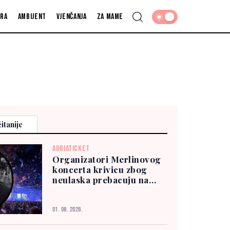
fra
Ambijent
Vjenčanja
Za mame
itanije
ADRIATICKET
Organizatori Merlinovog
koncerta krivicu zbog
neulaska prebacuju na
publiku
01. 08. 2026.