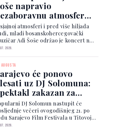
oše napravio
ezaboravnu atmosferu
a Ilidži
sjajnoj atmosferi i pred više hiljada
judi, mladi bosanskohercegovački
uzičar Adi Šoše održao je koncert na
rgu Četvrte viteške motorizovane
 07. 2026.
rigade, potvrđujući još jednom da je
lidža nezaobilazno središte kulturnih i
. AUGUSTA
ruštvenih dešavanja.
arajevo će ponovo
lesati uz DJ Solomuna:
pektakl zakazan za
osljednju noć SFF-a
opularni DJ Solomun nastupit će
osljednje večeri ovogodišnjeg 21. po
edu Sarajevo Film Festivala u Titovoj
lici, čime će glavni grad BiH ponovo
 07. 2026.
biti obrise prijestolnice ove vrste