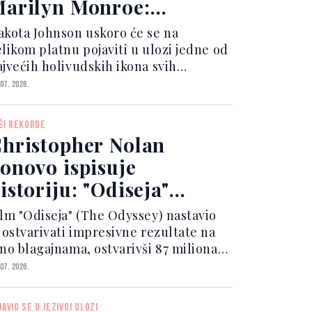
arilyn Monroe:
bjavljene prve
akota Johnson uskoro će se na
otografije
elikom platnu pojaviti u ulozi jedne od
ajvećih holivudskih ikona svih
remena.
 07. 2026.
ŠI REKORDE
hristopher Nolan
onovo ispisuje
istoriju: "Odiseja"
ominira kino
ilm "Odiseja" (The Odyssey) nastavio
lagajnama
e ostvarivati impresivne rezultate na
ino blagajnama, ostvarivši 87 miliona
olara zarade u drugom vikendu
 07. 2026.
rikazivanja u kinima Sjeverne
merike, prema procjenama studija
JAVIO SE U JEZIVOJ ULOZI