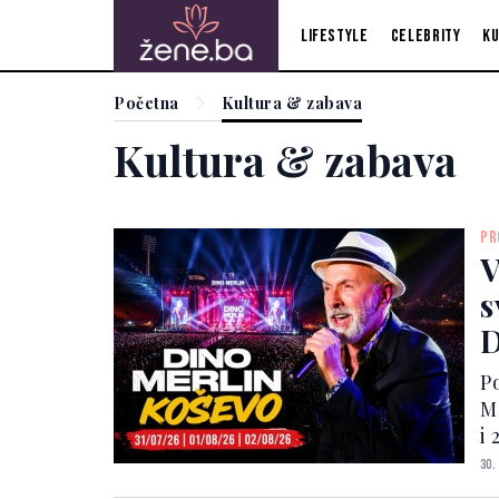
Lifestyle
Celebrity
Ku
Početna
Kultura & zabava
Kultura & zabava
PR
V
s
D
m
P
d
Me
i
F
30.
o