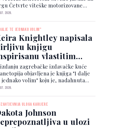
rgu Četvrte viteške motorizovane
rigade.
 07. 2026.
 DALJE TE JEDNAKO VOLIM"
eira Knightley napisala
irljivu knjigu
nspirisanu vlastitim
ajčinstvom
 izdanju zagrebačke izdavačke kuće
anetopija objavljena je knjiga "I dalje
e jednako volim" koju je, nadahnuta
lastitim iskustvom majčinstva kao
 07. 2026.
oje prvo književno djelo napisala i
ustrirala Keira Knightley,
JZAHTJEVNIJA ULOGA KARIJERE
roslavljena britanska pozorišna i
akota Johnson
ilmska glumica.
eprepoznatljiva u ulozi