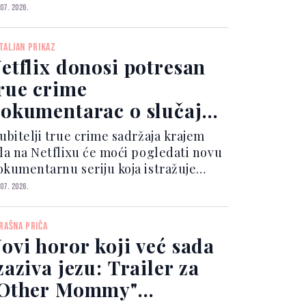
nteres publike za nastavak ni danas
 07. 2026.
ije splasnuo.
TALJAN PRIKAZ
etflix donosi potresan
rue crime
okumentarac o slučaju
oji je šokirao Ameriku
jubitelji true crime sadržaja krajem
ula na Netflixu će moći pogledati novu
okumentarnu seriju koja istražuje
edan od najšokantnijih zločina
 07. 2026.
osljednjih godina.
RAŠNA PRIČA
ovi horor koji već sada
zaziva jezu: Trailer za
Other Mommy"