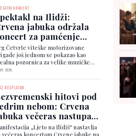
ve posjetioce koje se odnose na
ŠESATNI KONCERT
rganizaciju ulaska, sigurnosne
pektakl na Ilidži:
rocedure i kretanje unutar
rvena jabuka održala
igurnosnih zona.
oncert za pamćenje
red nekoliko hiljada
rg Četvrte viteške motorizovane
judi
rigade još jednom se pokazao kao
dealna pozornica za velike muzičke
ektakle i sinoć je bio ispunjen
 07. 2026.
uzikom, emocijama i sjajnom
tmosferom koju je priredio legendarni
AZ BESPLATAN
arajevski bend Crvena jabuka.
ezvremenski hitovi pod
edrim nebom: Crvena
abuka večeras nastupa
a Ilidži
nifestacija „Ljeto na Ilidži“ nastavlja
e večeras koncertom Crvene jabuke na