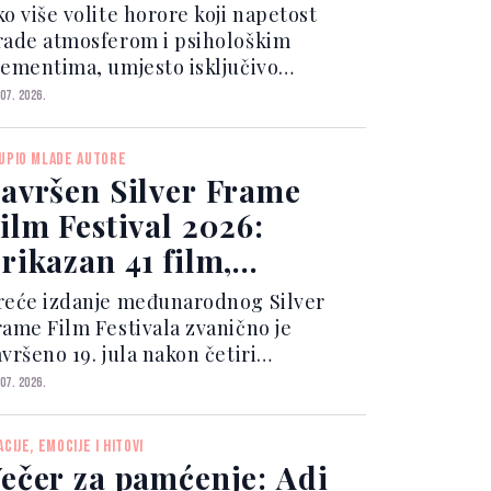
nogima će biti noćna
ko više volite horore koji napetost
mora
rade atmosferom i psihološkim
lementima, umjesto isključivo
rvavim scenama i iznenadnim
 07. 2026.
repadima, novi film "Other Mommy"
gao bi se naći na vašoj listi za
UPIO MLADE AUTORE
ledanje.
avršen Silver Frame
ilm Festival 2026:
rikazan 41 film,
agradu odnio "Living
reće izdanje međunarodnog Silver
ith a Visionary"
rame Film Festivala zvanično je
vršeno 19. jula nakon četiri
estivalska dana ispunjena filmskim
 07. 2026.
rojekcijama, razgovorima i kulturnim
adržajima u Srebrenici i Bratuncu.
ACIJE, EMOCIJE I HITOVI
ečer za pamćenje: Adi