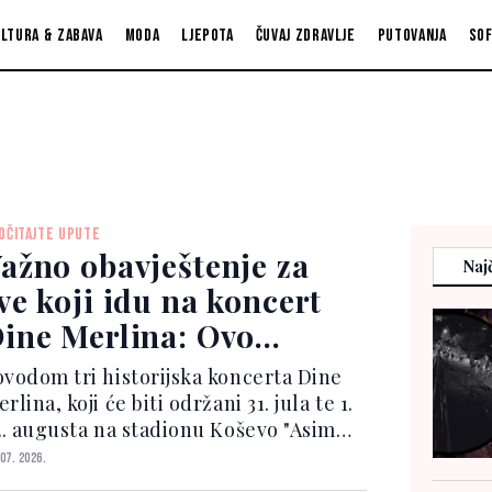
ltura & zabava
Moda
Ljepota
Čuvaj zdravlje
Putovanja
So
OČITAJTE UPUTE
ažno obavještenje za
Najč
ve koji idu na koncert
ine Merlina: Ovo
orate znati prije
ovodom tri historijska koncerta Dine
olaska
rlina, koji će biti održani 31. jula te 1.
 2. augusta na stadionu Koševo "Asim
erhatović - Hase", organizator
 07. 2026.
bjavljuje važne informacije i upute za