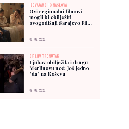
IZDVAJAMO 13 NASLOVA
Ovi regionalni filmovi
mogli bi obilježiti
ovogodišnji Sarajevo Film
Festival
03. 08. 2026.
DIRLJIV TRENUTAK
Ljubav obilježila i drugu
Merlinovu noć: Još jedno
"da" na Koševu
02. 08. 2026.