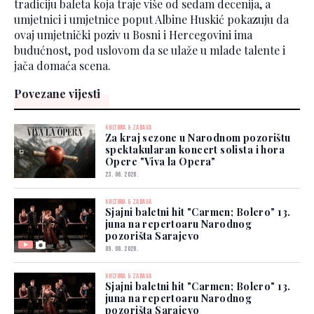
tradiciju baleta koja traje više od sedam decenija, a
umjetnici i umjetnice poput Albine Huskić pokazuju da
ovaj umjetnički poziv u Bosni i Hercegovini ima
budućnost, pod uslovom da se ulaže u mlade talente i
jača domaća scena.
Povezane vijesti
KULTURA & ZABAVA
Za kraj sezone u Narodnom pozorištu
spektakularan koncert solista i hora
Opere "Viva la Opera"
23. 06. 2026.
KULTURA & ZABAVA
Sjajni baletni hit "Carmen; Bolero" 13.
juna na repertoaru Narodnog
pozorišta Sarajevo
09. 06. 2026.
KULTURA & ZABAVA
Sjajni baletni hit "Carmen; Bolero" 13.
juna na repertoaru Narodnog
pozorišta Sarajevo