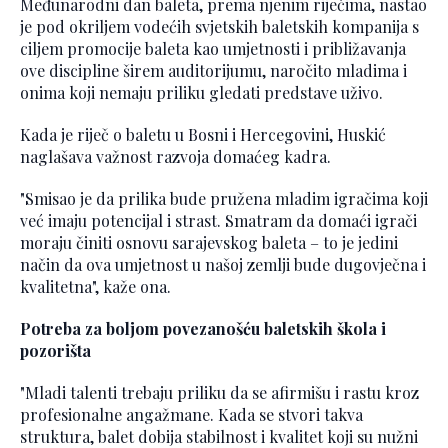
Međunarodni dan baleta, prema njenim riječima, nastao
je pod okriljem vodećih svjetskih baletskih kompanija s
ciljem promocije baleta kao umjetnosti i približavanja
ove discipline širem auditorijumu, naročito mladima i
onima koji nemaju priliku gledati predstave uživo.
Kada je riječ o baletu u Bosni i Hercegovini, Huskić
naglašava važnost razvoja domaćeg kadra.
"Smisao je da prilika bude pružena mladim igračima koji
već imaju potencijal i strast. Smatram da domaći igrači
moraju činiti osnovu sarajevskog baleta – to je jedini
način da ova umjetnost u našoj zemlji bude dugovječna i
kvalitetna", kaže ona.
Potreba za boljom povezanošću baletskih škola i
pozorišta
"Mladi talenti trebaju priliku da se afirmišu i rastu kroz
profesionalne angažmane. Kada se stvori takva
struktura, balet dobija stabilnost i kvalitet koji su nužni