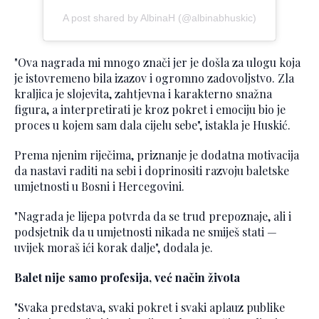
A post shared by AlbinaH (@albinabhuskic)
"Ova nagrada mi mnogo znači jer je došla za ulogu koja
je istovremeno bila izazov i ogromno zadovoljstvo. Zla
kraljica je slojevita, zahtjevna i karakterno snažna
figura, a interpretirati je kroz pokret i emociju bio je
proces u kojem sam dala cijelu sebe", istakla je Huskić.
Prema njenim riječima, priznanje je dodatna motivacija
da nastavi raditi na sebi i doprinositi razvoju baletske
umjetnosti u Bosni i Hercegovini.
"Nagrada je lijepa potvrda da se trud prepoznaje, ali i
podsjetnik da u umjetnosti nikada ne smiješ stati —
uvijek moraš ići korak dalje", dodala je.
Balet nije samo profesija, već način života
"Svaka predstava, svaki pokret i svaki aplauz publike