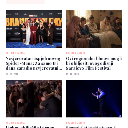
KULTURA & ZABAVA
KULTURA & ZABAVA
Nevjerovatan uspjeh novog
Ovi regionalni filmovi mogli
Spider-Mana: Za samo tri
bi obilježiti ovogodišnji
dana zaradio nevjerovatnih
Sarajevo Film Festival
927 miliona dolara
04. 08. 2026.
03. 08. 2026.
KULTURA & ZABAVA
KULTURA & ZABAVA
Ljubav obilježila i drugu
Sergej Ćetković otvara 6.