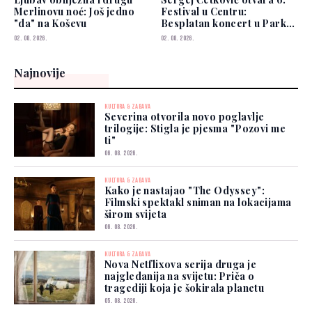
Merlinovu noć: Još jedno
Festival u Centru:
"da" na Koševu
Besplatan koncert u Parku
Hastahana
02. 08. 2026.
02. 08. 2026.
Najnovije
KULTURA & ZABAVA
Severina otvorila novo poglavlje
trilogije: Stigla je pjesma "Pozovi me
ti"
06. 08. 2026.
KULTURA & ZABAVA
Kako je nastajao "The Odyssey":
Filmski spektakl sniman na lokacijama
širom svijeta
06. 08. 2026.
KULTURA & ZABAVA
Nova Netflixova serija druga je
najgledanija na svijetu: Priča o
tragediji koja je šokirala planetu
05. 08. 2026.