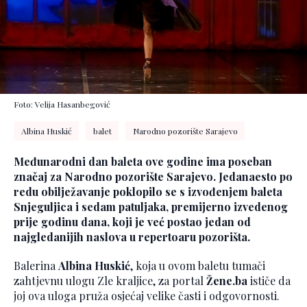
Foto: Velija Hasanbegović
Albina Huskić
balet
Narodno pozorište Sarajevo
Međunarodni dan baleta ove godine ima poseban
značaj za Narodno pozorište Sarajevo. Jedanaesto po
redu obilježavanje poklopilo se s izvođenjem baleta
Snjeguljica i sedam patuljaka, premijerno izvedenog
prije godinu dana, koji je već postao jedan od
najgledanijih naslova u repertoaru pozorišta.
Balerina
Albina Huskić
, koja u ovom baletu tumači
zahtjevnu ulogu Zle kraljice, za portal
Žene.ba
ističe da
joj ova uloga pruža osjećaj velike časti i odgovornosti.