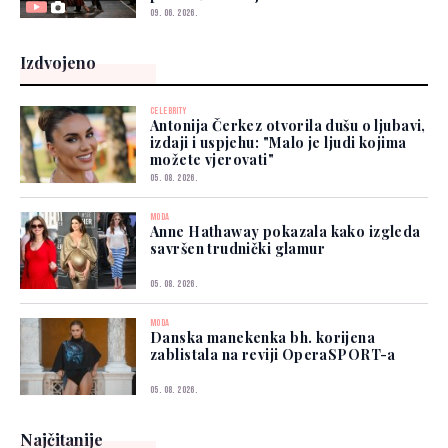
09. 06. 2026.
Izdvojeno
CELEBRITY
Antonija Čerkez otvorila dušu o ljubavi,
izdaji i uspjehu: "Malo je ljudi kojima
možete vjerovati"
05. 08. 2026.
MODA
Anne Hathaway pokazala kako izgleda
savršen trudnički glamur
05. 08. 2026.
MODA
Danska manekenka bh. korijena
zablistala na reviji OperaSPORT-a
05. 08. 2026.
Najčitanije