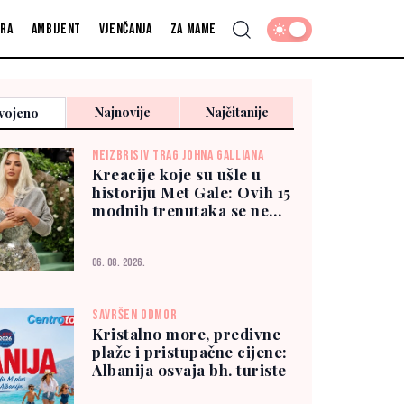
fra
Ambijent
Vjenčanja
Za mame
Najnovije
Najčitanije
vojeno
NEIZBRISIV TRAG JOHNA GALLIANA
Kreacije koje su ušle u
historiju Met Gale: Ovih 15
modnih trenutaka se ne
zaboravlja
06. 08. 2026.
SAVRŠEN ODMOR
Kristalno more, predivne
plaže i pristupačne cijene:
Albanija osvaja bh. turiste