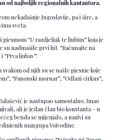
an od najboljih regionalnih kantautora.
rom nekadašnje Jugoslavije, pa i šire, a
vima sveta.
i pjesmom “U razdjeljak te ljubim” koja je
e su nadmašile prvi hit. “Računajte na
i “Prva ljubav”.
 svakom od njih su se našle pjesme koje
kom”, “Panonski mornar”, “Odlazi cirkus”,
 Balašević je nastupao samostalno. Imao
ivali, ali je jedan član bio konstanta – u
ećeg benda se mijenjalo, a nazivi su
 Ujedinjenih mangupa Vojvodine.
iše omiljenih pjesama. “Svirajte mi ‘Jesen