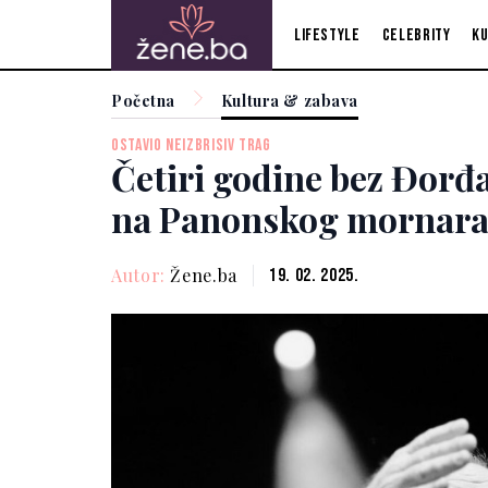
Lifestyle
Celebrity
Ku
Početna
Kultura & zabava
OSTAVIO NEIZBRISIV TRAG
Četiri godine bez Đorđa
na Panonskog mornar
Autor:
Žene.ba
19. 02. 2025.