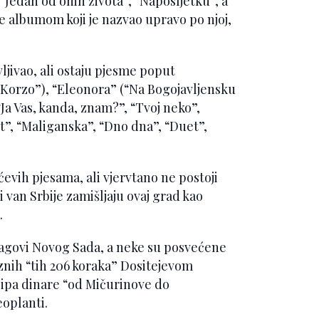
“Jedan od onih života”, “Naposljetku”, a
je albumom koji je nazvao upravo po njoj,
ljivao, ali ostaju pjesme poput
 (“Korzo”), “Eleonora” (“Na Bogojavljensku
“Ja Vas, kanda, znam?”, “Tvoj neko”,
rt”, “Maliganska”, “Dno dna”, “Duet”,
ćevih pjesama, ali vjervtano ne postoji
i van Srbije zamišljaju ovaj grad kao
.
agovi Novog Sada, a neke su posvećene
znih “tih 206 koraka” Dositejevom
sipa dinare “od Mičurinove do
eoplanti.