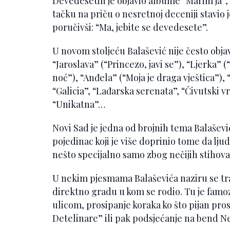
Devedesetih je objavio albume “Marim ja”, 
tačku na priču o nesretnoj deceniji stavio 
poručivši: “Ma, jebite se devedesete”.
U novom stoljeću Balašević nije često objav
“Jaroslava” (“Princezo, javi se”), “Ljerka”
noć”), “Anđela” (“Moja je draga vještica”), 
“Galicia”, “Lađarska serenata”, “Čivutski v
“Unikatna”…
Novi Sad je jedna od brojnih tema Balaševi
pojedinac koji je više doprinio tome da ljud
nešto specijalno samo zbog nečijih stihova
U nekim pjesmama Balaševića naziru se tr
direktno gradu u kom se rodio. Tu je famo
ulicom, prosipanje koraka ko što pijan pro
Detelinare” ili pak podsjećanje na bend N