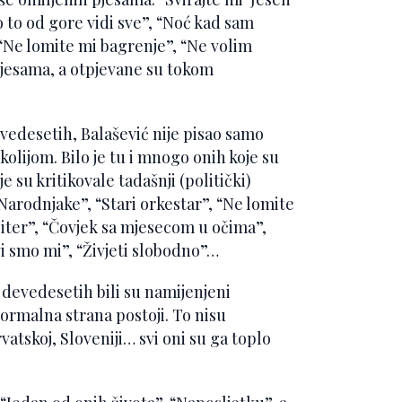
o to od gore vidi sve”, “Noć kad sam
 “Ne lomite mi bagrenje”, “Ne volim
pjesama, a otpjevane su tokom
desetih, Balašević nije pisao samo
lijom. Bilo je tu i mnogo onih koje su
e su kritikovale tadašnji (politički)
arodnjake”, “Stari orkestar”, “Ne lomite
liter”, “Čovjek sa mjesecom u očima”,
ivi smo mi”, “Živjeti slobodno”…
 devedesetih bili su namijenjeni
normalna strana postoji. To nisu
rvatskoj, Sloveniji… svi oni su ga toplo