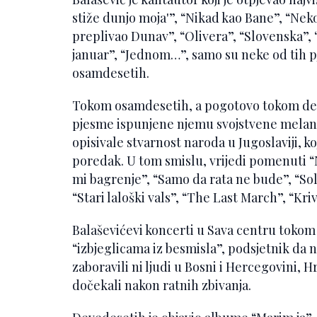
stiže dunjo moja'”, “Nikad kao Bane”, “Nek
preplivao Dunav”, “Olivera”, “Slovenska”,
januar”, “Jednom…”, samo su neke od tih 
osamdesetih.
Tokom osamdesetih, a pogotovo tokom deve
pjesme ispunjene njemu svojstvene melanko
opisivale stvarnost naroda u Jugoslaviji, koj
poredak. U tom smislu, vrijedi pomenuti “N
mi bagrenje”, “Samo da rata ne bude”, “So
“Stari laloški vals”, “The Last March”, “Kr
Balaševićevi koncerti u Sava centru tokom
“izbjeglicama iz besmisla”, podsjetnik da 
zaboravili ni ljudi u Bosni i Hercegovini, H
dočekali nakon ratnih zbivanja.