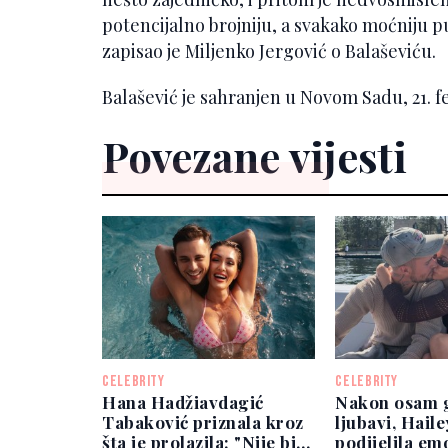
potencijalno brojniju, a svakako moćniju pu
zapisao je Miljenko Jergović o Balaševiću.
Balašević je sahranjen u Novom Sadu, 21. f
Povezane vijesti
CELEBRITY
CELEBRITY
Hana Hadžiavdagić
Nakon osam 
Tabaković priznala kroz
ljubavi, Hail
šta je prolazila: "Nije bilo
podijelila em