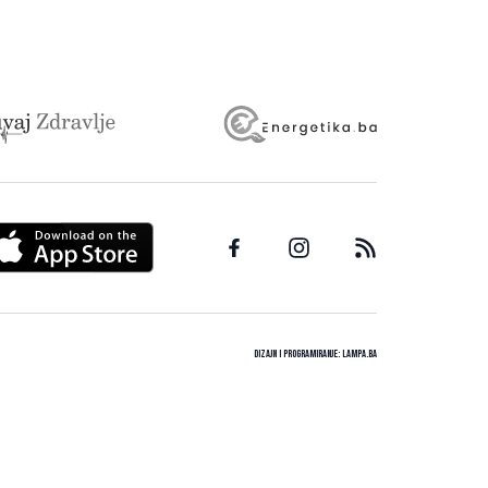
Dizajn i programiranje:
Lampa.ba