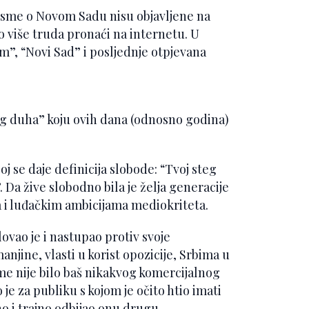
pjesme o Novom Sadu nisu objavljene na
 više truda pronaći na internetu. U
”, “Novi Sad” i posljednje otpjevana
og duha” koju ovih dana (odnosno godina)
oj se daje definicija slobode: “Tvoj steg
 Da žive slobodno bila je želja generacije
ma i luđačkim ambicijama mediokriteta.
ovao je i nastupao protiv svoje
anjine, vlasti u korist opozicije, Srbima u
me nije bilo baš nikakvog komercijalnog
 je za publiku s kojom je očito htio imati
o i trajno odbijao onu drugu,