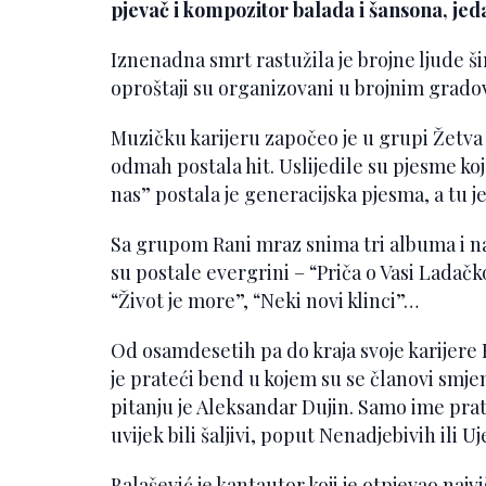
pjevač i kompozitor balada i šansona, jed
Iznenadna smrt rastužila je brojne ljude ši
oproštaji su organizovani u brojnim grado
Muzičku karijeru započeo je u grupi Žetva 
odmah postala hit. Uslijedile su pjesme koj
nas” postala je generacijska pjesma, a tu je 
Sa grupom Rani mraz snima tri albuma i na
su postale evergrini – “Priča o Vasi Ladač
“Život je more”, “Neki novi klinci”…
Od osamdesetih pa do kraja svoje karijere
je prateći bend u kojem su se članovi smjenj
pitanju je Aleksandar Dujin. Samo ime prat
uvijek bili šaljivi, poput Nenadjebivih ili
Balašević je kantautor koji je otpjevao najv