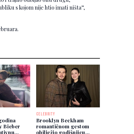
bliku s kojom nije htio imati ništa”,
ebruara.
CELEBRITY
godina
Brooklyn Beckham
ey Bieber
romantičnom gestom
otivnu
obilježio godišnjicu