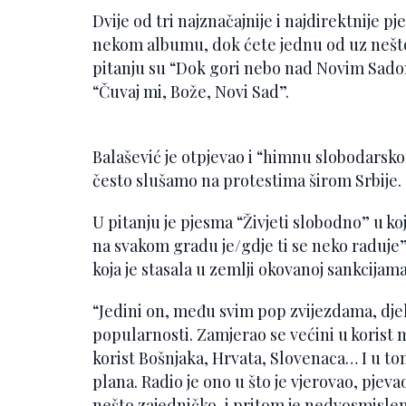
Dvije od tri najznačajnije i najdirektnije 
nekom albumu, dok ćete jednu od uz nešto
pitanju su “Dok gori nebo nad Novim Sadom
“Čuvaj mi, Bože, Novi Sad”.
Balašević je otpjevao i “himnu slobodarsk
često slušamo na protestima širom Srbije.
U pitanju je pjesma “Živjeti slobodno” u koj
na svakom gradu je/gdje ti se neko raduje”.
koja je stasala u zemlji okovanoj sankcija
“Jedini on, među svim pop zvijezdama, djel
popularnosti. Zamjerao se većini u korist m
korist Bošnjaka, Hrvata, Slovenaca… I u to
plana. Radio je ono u što je vjerovao, pjevao
nešto zajedničko, i pritom je nedvosmislen