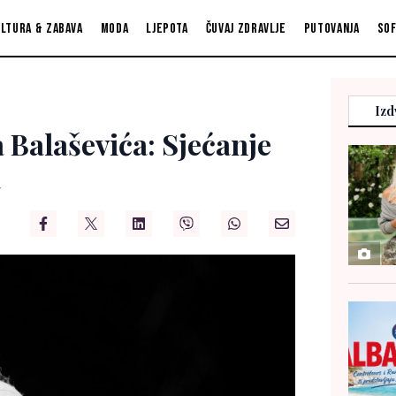
ltura & zabava
Moda
Ljepota
Čuvaj zdravlje
Putovanja
So
Izd
 Balaševića: Sjećanje
a