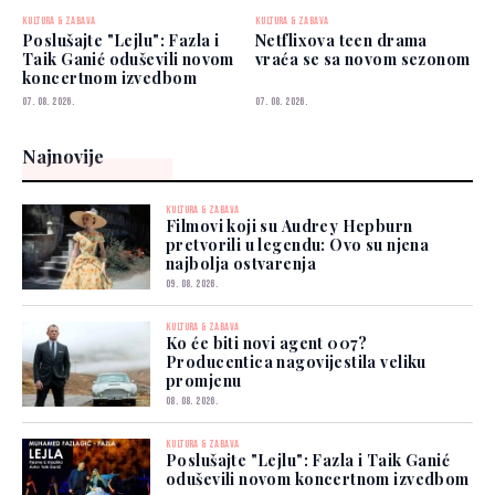
KULTURA & ZABAVA
KULTURA & ZABAVA
Poslušajte "Lejlu": Fazla i
Netflixova teen drama
Taik Ganić oduševili novom
vraća se sa novom sezonom
koncertnom izvedbom
07. 08. 2026.
07. 08. 2026.
Najnovije
KULTURA & ZABAVA
Filmovi koji su Audrey Hepburn
pretvorili u legendu: Ovo su njena
najbolja ostvarenja
09. 08. 2026.
KULTURA & ZABAVA
Ko će biti novi agent 007?
Producentica nagovijestila veliku
promjenu
08. 08. 2026.
KULTURA & ZABAVA
Poslušajte "Lejlu": Fazla i Taik Ganić
oduševili novom koncertnom izvedbom