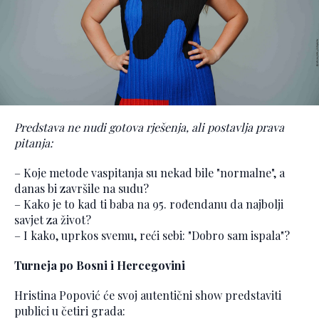
Predstava ne nudi gotova rješenja, ali postavlja prava
pitanja:
– Koje metode vaspitanja su nekad bile "normalne", a
danas bi završile na sudu?
– Kako je to kad ti baba na 95. rođendanu da najbolji
savjet za život?
– I kako, uprkos svemu, reći sebi: "Dobro sam ispala"?
Turneja po Bosni i Hercegovini
Hristina Popović će svoj autentični show predstaviti
publici u četiri grada: