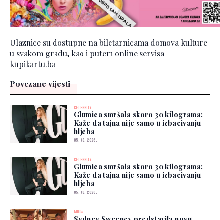
Ulaznice su dostupne na biletarnicama domova kulture
u svakom gradu, kao i putem online servisa
kupikartu.ba
Povezane vijesti
CELEBRITY
Glumica smršala skoro 30 kilograma:
Kaže da tajna nije samo u izbacivanju
hljeba
05. 08. 2026.
CELEBRITY
Glumica smršala skoro 30 kilograma:
Kaže da tajna nije samo u izbacivanju
hljeba
05. 08. 2026.
MODA
Sydney Sweeney predstavila novu