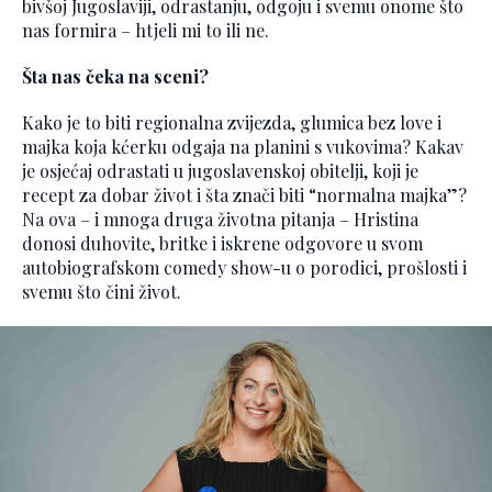
bivšoj Jugoslaviji, odrastanju, odgoju i svemu onome što
nas formira – htjeli mi to ili ne.
Šta nas čeka na sceni?
Kako je to biti regionalna zvijezda, glumica bez love i
majka koja kćerku odgaja na planini s vukovima? Kakav
je osjećaj odrastati u jugoslavenskoj obitelji, koji je
recept za dobar život i šta znači biti “normalna majka”?
Na ova – i mnoga druga životna pitanja – Hristina
donosi duhovite, britke i iskrene odgovore u svom
autobiografskom comedy show-u o porodici, prošlosti i
svemu što čini život.