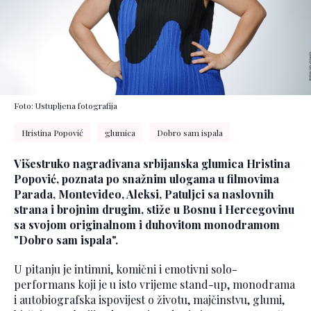
Foto: Ustupljena fotografija
Hristina Popović
glumica
Dobro sam ispala
Višestruko nagrađivana srbijanska glumica Hristina
Popović, poznata po snažnim ulogama u filmovima
Parada, Montevideo, Aleksi, Patuljci sa naslovnih
strana i brojnim drugim, stiže u Bosnu i Hercegovinu
sa svojom originalnom i duhovitom monodramom
"Dobro sam ispala".
U pitanju je intimni, komični i emotivni solo-
performans koji je u isto vrijeme stand-up, monodrama
i autobiografska ispovijest o životu, majčinstvu, glumi,