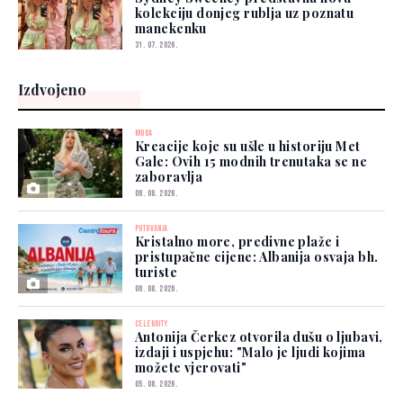
kolekciju donjeg rublja uz poznatu
manekenku
31. 07. 2026.
Izdvojeno
MODA
Kreacije koje su ušle u historiju Met
Gale: Ovih 15 modnih trenutaka se ne
zaboravlja
06. 08. 2026.
PUTOVANJA
Kristalno more, predivne plaže i
pristupačne cijene: Albanija osvaja bh.
turiste
06. 08. 2026.
CELEBRITY
Antonija Čerkez otvorila dušu o ljubavi,
izdaji i uspjehu: "Malo je ljudi kojima
možete vjerovati"
05. 08. 2026.