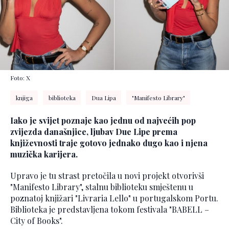
Foto: X
knjiga
biblioteka
Dua Lipa
"Manifesto Library"
Iako je svijet poznaje kao jednu od najvećih pop
zvijezda današnjice, ljubav Due Lipe prema
književnosti traje gotovo jednako dugo kao i njena
muzička karijera.
Upravo je tu strast pretočila u novi projekt otvorivši
"Manifesto Library", stalnu biblioteku smještenu u
poznatoj knjižari "Livraria Lello" u portugalskom Portu.
Biblioteka je predstavljena tokom festivala "BABELL –
City of Books".