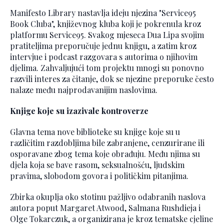
Manifesto Library nastavlja ideju njezina "Service95
Book Cluba", književnog kluba koji je pokrenula kroz
platformu Service95. Svakog mjeseca Dua Lipa svojim
pratiteljima preporučuje jednu knjigu, a zatim kroz
intervjue i podcast razgovara s autorima o njihovim
djelima. Zahvaljujući tom projektu mnogi su ponovno
razvili interes za čitanje, dok se njezine preporuke često
nalaze među najprodavanijim naslovima.
Knjige koje su izazivale kontroverze
Glavna tema nove biblioteke su knjige koje su u
različitim razdobljima bile zabranjene, cenzurirane ili
osporavane zbog tema koje obrađuju. Među njima su
djela koja se bave rasom, seksualnošću, ljudskim
pravima, slobodom govora i političkim pitanjima.
Zbirka okuplja oko stotinu pažljivo odabranih naslova
autora poput Margaret Atwood, Salmana Rushdieja i
Olge Tokarczuk, a organizirana je kroz tematske cjeline