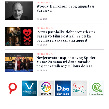
KULTURA & ZABAVA
Woody Harrelson ovog augusta u
Sarajevu
04. 08. 2026.
KULTURA & ZABAVA
„Virus patološke dobrote“ stiže na
Sarajevo Film Festival: Svjetska
premijera zakazana za august
04. 08. 2026.
KULTURA & ZABAVA
Nevjerovatan uspjeh novog Spider-
Mana: Za samo tri dana zaradio
nevjerovatnih 927 miliona dolara
04. 08. 2026.