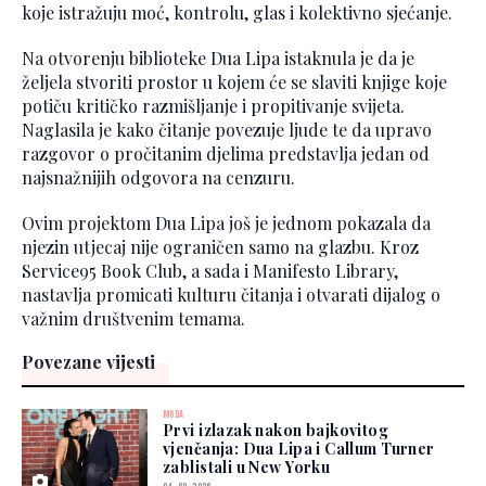
koje istražuju moć, kontrolu, glas i kolektivno sjećanje.
Na otvorenju biblioteke Dua Lipa istaknula je da je
željela stvoriti prostor u kojem će se slaviti knjige koje
potiču kritičko razmišljanje i propitivanje svijeta.
Naglasila je kako čitanje povezuje ljude te da upravo
razgovor o pročitanim djelima predstavlja jedan od
najsnažnijih odgovora na cenzuru.
Ovim projektom Dua Lipa još je jednom pokazala da
njezin utjecaj nije ograničen samo na glazbu. Kroz
Service95 Book Club, a sada i Manifesto Library,
nastavlja promicati kulturu čitanja i otvarati dijalog o
važnim društvenim temama.
Povezane vijesti
MODA
Prvi izlazak nakon bajkovitog
vjenčanja: Dua Lipa i Callum Turner
zablistali u New Yorku