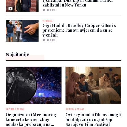
vjenčanja: Dua Lipa i Callum Turner
zablistali u New Yorku
04. 08. 2026.
VJENČANJA
Gigi Hadid i Bradley Cooper viđeni s
prstenjem: Fanovi uvjereni da su se
vjenčali
04. 08. 2026.
Najčitanije
KULTURA & ZABAVA
KULTURA & ZABAVA
Organizatori Merlinovog
Ovi regionalni filmovi mogli
koncerta krivicu zbog
bi obilježiti ovogodišnji
neulaska prebacuju na
Sarajevo Film Festival