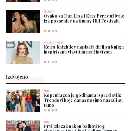
04. 08. 2026.
CELEBRITY
Ovako su Dua Lipa i Katy Perry uživale
iza pozornice na Sunny Hill Festivalu
03. 08. 2026.
KULTURA & ZABAVA
Keira Knightley napisala dirljivu knjigu
inspirisanu vlastitim majčinstvom
28. 07. 2026.
Izdvojeno
MODA
Kopenhagen je godinama ispred svih:
Trendovi koje danas nosimo nastali su
tamo
04. 08. 2026.
MODA
Prvi izlazak nakon bajkovitog