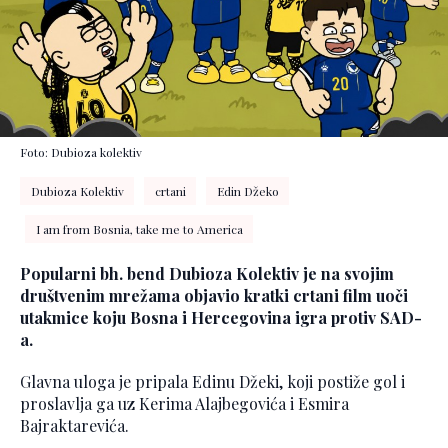
Foto: Dubioza kolektiv
Dubioza Kolektiv
crtani
Edin Džeko
I am from Bosnia, take me to America
Popularni bh. bend Dubioza Kolektiv je na svojim
društvenim mrežama objavio kratki crtani film uoči
utakmice koju Bosna i Hercegovina igra protiv SAD-
a.
Glavna uloga je pripala Edinu Džeki, koji postiže gol i
proslavlja ga uz Kerima Alajbegovića i Esmira
Bajraktarevića.