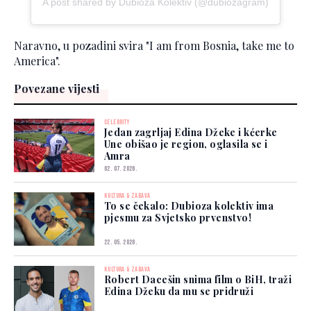
A post shared by Dubioza Kolektiv (@dubiozagram)
Naravno, u pozadini svira "I am from Bosnia, take me to
America".
Povezane vijesti
CELEBRITY
Jedan zagrljaj Edina Džeke i kćerke
Une obišao je region, oglasila se i
Amra
02. 07. 2026.
KULTURA & ZABAVA
To se čekalo: Dubioza kolektiv ima
pjesmu za Svjetsko prvenstvo!
22. 05. 2026.
KULTURA & ZABAVA
Robert Dacešin snima film o BiH, traži
Edina Džeku da mu se pridruži