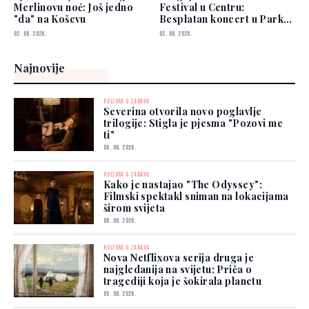
Merlinovu noć: Još jedno
Festival u Centru:
"da" na Koševu
Besplatan koncert u Parku
Hastahana
02. 08. 2026.
02. 08. 2026.
Najnovije
KULTURA & ZABAVA
Severina otvorila novo poglavlje
trilogije: Stigla je pjesma "Pozovi me
ti"
06. 08. 2026.
KULTURA & ZABAVA
Kako je nastajao "The Odyssey":
Filmski spektakl sniman na lokacijama
širom svijeta
06. 08. 2026.
KULTURA & ZABAVA
Nova Netflixova serija druga je
najgledanija na svijetu: Priča o
tragediji koja je šokirala planetu
05. 08. 2026.