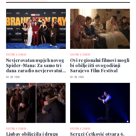
KULTURA & ZABAVA
KULTURA & ZABAVA
Nevjerovatan uspjeh novog
Ovi regionalni filmovi mogli
Spider-Mana: Za samo tri
bi obilježiti ovogodišnji
dana zaradio nevjerovatnih
Sarajevo Film Festival
927 miliona dolara
04. 08. 2026.
03. 08. 2026.
KULTURA & ZABAVA
KULTURA & ZABAVA
Ljubav obilježila i drugu
Sergej Ćetković otvara 6.