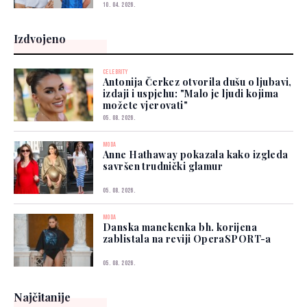
10. 04. 2026.
Izdvojeno
CELEBRITY
Antonija Čerkez otvorila dušu o ljubavi,
izdaji i uspjehu: "Malo je ljudi kojima
možete vjerovati"
05. 08. 2026.
MODA
Anne Hathaway pokazala kako izgleda
savršen trudnički glamur
05. 08. 2026.
MODA
Danska manekenka bh. korijena
zablistala na reviji OperaSPORT-a
05. 08. 2026.
Najčitanije