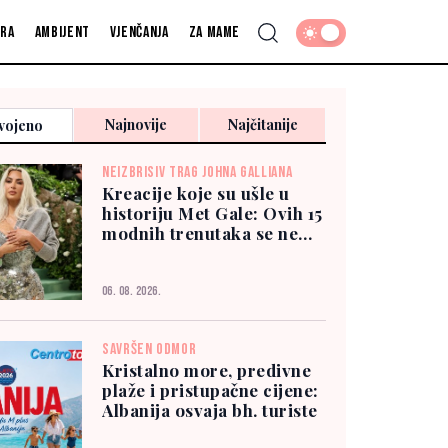
fra
Ambijent
Vjenčanja
Za mame
Najnovije
Najčitanije
vojeno
NEIZBRISIV TRAG JOHNA GALLIANA
Kreacije koje su ušle u
historiju Met Gale: Ovih 15
modnih trenutaka se ne
zaboravlja
06. 08. 2026.
SAVRŠEN ODMOR
Kristalno more, predivne
plaže i pristupačne cijene:
Albanija osvaja bh. turiste