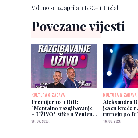
Vidimo se 12. aprila u BKC-u Tuzla!
Povezane vijesti
KULTURA & ZABAVA
KULTURA & ZABAVA
Premijerno u BiH:
Aleksandra R
"Mentalno razgibavanje
jesen kreće n
– UŽIVO" stiže u Zenicu,
turneju po Bi
Sarajevo, Banju Luku i
Mostar, Zenic
30. 06. 2026.
16. 06. 2026.
Tuzlu