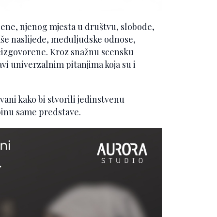
ene, njenog mjesta u društvu, slobode,
aše naslijeđe, međuljudske odnose,
 neizgovorene. Kroz snažnu scensku
i univerzalnim pitanjima koja su i
ani kako bi stvorili jedinstvenu
binu same predstave.