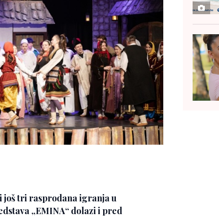
još tri rasprodana igranja u
redstava „EMINA“ dolazi i pred