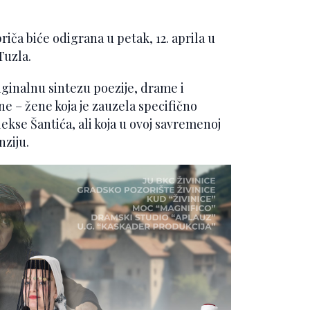
iča biće odigrana u petak, 12. aprila u
Tuzla.
riginalnu sintezu poezije, drame i
e – žene koja je zauzela specifično
lekse Šantića, ali koja u ovoj savremenoj
ziju.