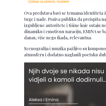
Ova predstava bavi se temama identiteta ž
tuge i nade. Poziva publiku da preispita n
izgubljene autoritete i tišine koje ostaju
dinamiku i emotivnu naraciju, EMINA se bav
danas, više nego ikada, relevantna.
Scenografija i muzika pažljivo su komponov
atmosferu i dodatno naglasili poetsku du