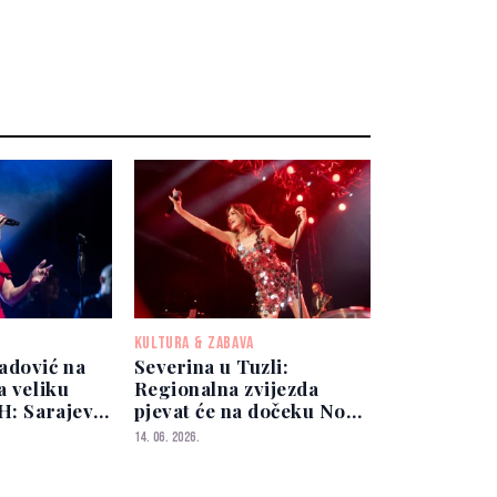
KULTURA & ZABAVA
adović na
Severina u Tuzli:
a veliku
Regionalna zvijezda
H: Sarajevo,
pjevat će na dočeku Nove
a i Tuzla
2027. godine
14. 06. 2026.