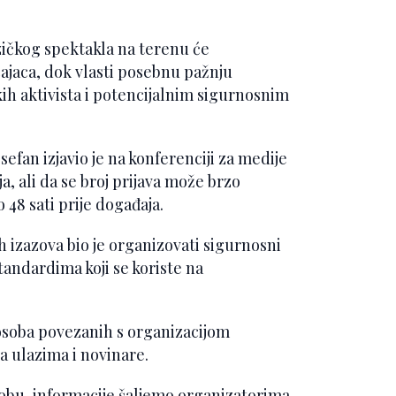
zičkog spektakla na terenu će
ajaca, dok vlasti posebnu pažnju
h aktivista i potencijalnim sigurnosnim
efan izjavio je na konferenciji za medije
a, ali da se broj prijava može brzo
o 48 sati prije događaja.
 izazova bio je organizovati sigurnosni
andardima koji se koriste na
osoba povezanih s organizacijom
a ulazima i novinare.
bu, informacije šaljemo organizatorima