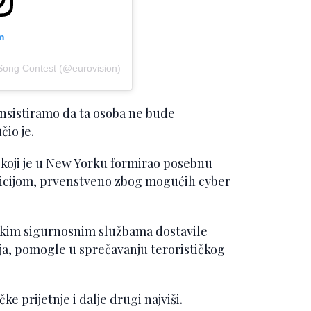
m
 Song Contest (@eurovision)
 insistiramo da ta osoba ne bude
io je.
 koji je u New Yorku formirao posebnu
licijom, prvenstveno zbog mogućih cyber
ijskim sigurnosnim službama dostavile
ja, pomogle u sprečavanju terorističkog
ke prijetnje i dalje drugi najviši.