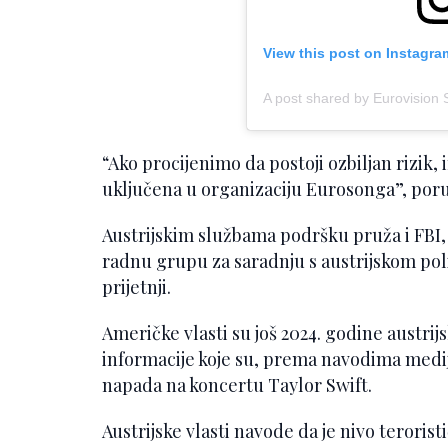
View this post on Instagra
A post shared by Eurovision
“Ako procijenimo da postoji ozbiljan rizik,
uključena u organizaciju Eurosonga”, poruč
Austrijskim službama podršku pruža i FBI,
radnu grupu za saradnju s austrijskom po
prijetnji.
Američke vlasti su još 2024. godine austr
informacije koje su, prema navodima medi
napada na koncertu Taylor Swift.
Austrijske vlasti navode da je nivo teroristič