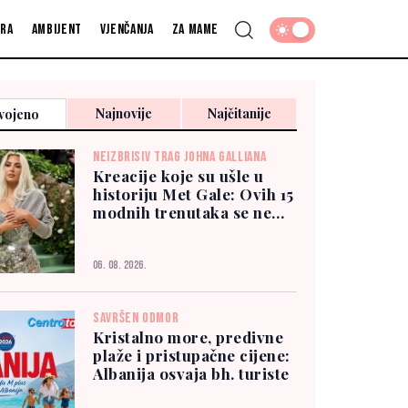
fra
Ambijent
Vjenčanja
Za mame
Najnovije
Najčitanije
vojeno
NEIZBRISIV TRAG JOHNA GALLIANA
Kreacije koje su ušle u
historiju Met Gale: Ovih 15
modnih trenutaka se ne
zaboravlja
06. 08. 2026.
SAVRŠEN ODMOR
Kristalno more, predivne
plaže i pristupačne cijene:
Albanija osvaja bh. turiste