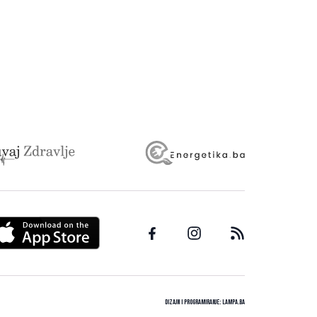
Dizajn i programiranje:
Lampa.ba