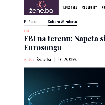
Lifestyle
Celebrity
Ku
Početna
Kultura & zabava
BEČ
FBI na terenu: Napeta s
Eurosonga
Autor:
Žene.ba
12. 05. 2026.