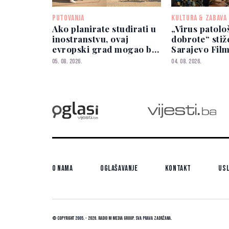
PUTOVANJA
KULTURA & ZABAVA
Ako planirate studirati u
„Virus patolo
inostranstvu, ovaj
dobrote“ stiž
evropski grad mogao bi
Sarajevo Film
biti najbolji izbor
Svjetska pre
05. 08. 2026.
04. 08. 2026.
zakazana za 
O nama
Oglašavanje
Kontakt
Usl
© Copyright 2005. - 2026. Radio M Media Group.
Sva prava zadržana.