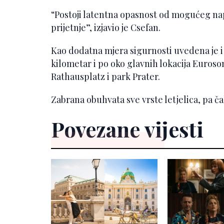
“Postoji latentna opasnost od mogućeg n
prijetnje”, izjavio je Csefan.
Kao dodatna mjera sigurnosti uvedena je i
kilometar i po oko glavnih lokacija Euroso
Rathausplatz i park Prater.
Zabrana obuhvata sve vrste letjelica, pa č
Povezane vijesti