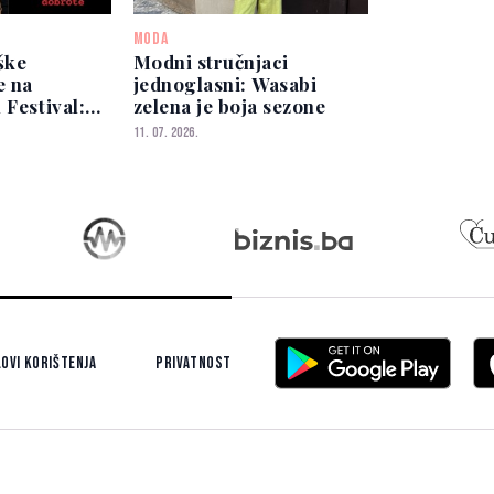
MODA
ške
Modni stručnjaci
e na
jednoglasni: Wasabi
 Festival:
zelena je boja sezone
mijera
11. 07. 2026.
august
ovi korištenja
Privatnost