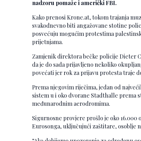
nadzoru pomaže i američki FBI.
Kako prenosi Krone.at, tokom trajanja mu
svakodnevno biti angažovane stotine polic
posvećuju mogućim protestima palestinski
prijetnjama.
Zamjenik direktora bečke policije Dieter Cs
da je do sada prijavljeno nekoliko okupljanj
povećati jer rok za prijavu protesta traje d
Prema njegovim riječima, jedan od najvećih
sistem u i oko dvorane Stadthalle prema st
međunarodnim aerodromima.
Sigurnosne provjere prošlo je oko 16.000 
Eurosonga, uključujući zaštitare, osoblje n
“Ako dobijemo upozorenje za određenu oso