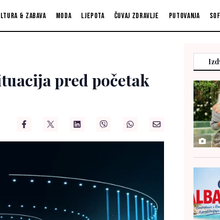
ltura & zabava
Moda
Ljepota
Čuvaj zdravlje
Putovanja
So
Izd
ituacija pred početak