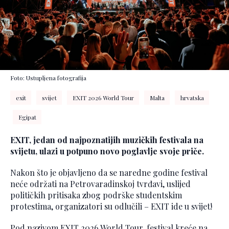
Foto: Ustupljena fotografija
exit
svijet
EXIT 2026 World Tour
Malta
hrvatska
Egipat
EXIT, jedan od najpoznatijih muzičkih festivala na
svijetu, ulazi u potpuno novo poglavlje svoje priče.
Nakon što je objavljeno da se naredne godine festival
neće održati na Petrovaradinskoj tvrđavi, uslijed
političkih pritisaka zbog podrške studentskim
protestima, organizatori su odlučili – EXIT ide u svijet!
Pod nazivom EXIT 2026 World Tour, festival kreće na