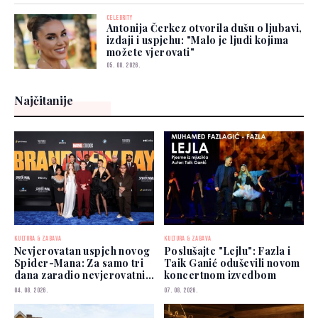
CELEBRITY
Antonija Čerkez otvorila dušu o ljubavi,
izdaji i uspjehu: "Malo je ljudi kojima
možete vjerovati"
05. 08. 2026.
Najčitanije
KULTURA & ZABAVA
KULTURA & ZABAVA
Nevjerovatan uspjeh novog
Poslušajte "Lejlu": Fazla i
Spider-Mana: Za samo tri
Taik Ganić oduševili novom
dana zaradio nevjerovatnih
koncertnom izvedbom
927 miliona dolara
04. 08. 2026.
07. 08. 2026.