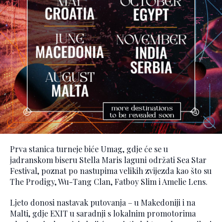
Prva stanica turneje biće Umag, gdje će se u
jadranskom biseru Stella Maris laguni održati Sea Star
Festival, poznat po nastupima velikih zvijezda kao što su
The Prodigy, Wu-Tang Clan, Fatboy Slim i Amelie Lens.
Ljeto donosi nastavak putovanja – u Makedoniji i na
Malti, gdje EXIT u saradnji s lokalnim promotorima