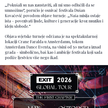
„Pokušali su nas zaustaviti, ali mi smo odlučili da se
umnožimo“, poručio je osnivač festivala Dušan
Kovačević povodom objave turneje. „Naša misija ostaje
ista – povezivati ljude, kulture i generacije kroz muziku i
ideju slobode.“
Objava svjetske turneje održana je na spektakularnoj
lokaciji Crane Faralda u Amsterdamu, tokom
Amsterdam Dance Eventa, na visini od 50 metara iznad
grada – simbolično, baš kao i ambicije festivala koji sada
podiže ljestvicu više nego ikad.