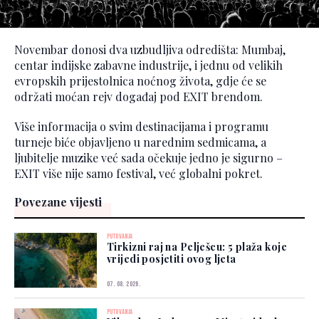
Novembar donosi dva uzbudljiva odredišta: Mumbaj,
centar indijske zabavne industrije, i jednu od velikih
evropskih prijestolnica noćnog života, gdje će se
održati moćan rejv događaj pod EXIT brendom.
Više informacija o svim destinacijama i programu
turneje biće objavljeno u narednim sedmicama, a
ljubitelje muzike već sada očekuje jedno je sigurno –
EXIT više nije samo festival, već globalni pokret.
Povezane vijesti
PUTOVANJA
Tirkizni raj na Pelješcu: 5 plaža koje
vrijedi posjetiti ovog ljeta
07. 08. 2026.
PUTOVANJA