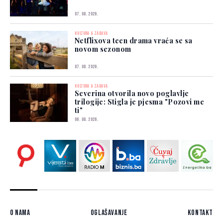
07. 08. 2026.
KULTURA & ZABAVA
Netflixova teen drama vraća se sa
novom sezonom
07. 08. 2026.
KULTURA & ZABAVA
Severina otvorila novo poglavlje
trilogije: Stigla je pjesma "Pozovi me
ti"
06. 08. 2026.
O nama
Oglašavanje
Kontakt