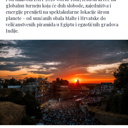
globalnu turneju koja će duh slobode, zajedništva i
energije prenijeti na spektakularne lokacije širom
planete – od sunčanih obala Malte i Hrvatske do
veličanstvenih piramida u Egiptu i egzotičnih gradova
Indije.