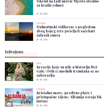
Vikend na Jadranovu: Mjesto idealno
za kratki odmor
07. 08. 2026.
PUTOVANJA
Dalmatinski vidikovac s pogledom
zbog kojeg ćete poželjeti sačekati
zalazak sunca
04. 08. 2026.
Izdvojeno
MODA
Kreacije koje su ušle u historiju Met
Gale: Ovih 15 modnih trenutaka se ne
zaboravlja
06. 08. 2026.
PUTOVANJA
Kristalno more, predivne plaže i
pristupačne cijene: Albanija osvaja bh.
turiste
06. 08. 2026.