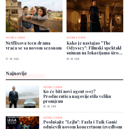
KULTURA & ZABAVA
KULTURA & ZABAVA
Netflixova teen drama
Kako je nastajao "The
vraća se sa novom sezonom
Odyssey": Filmski spektakl
sniman na lokacijama širom
svijeta
07. 08. 2026.
06. 08. 2026.
Najnovije
KULTURA & ZABAVA
Ko će biti novi agent 007?
Producentica nagovijestila veliku
promjenu
08. 08. 2026.
KULTURA & ZABAVA
Poslušajte "Lejlu": Fazla i Taik Ganić
oduševili novom koncertnom izvedbom