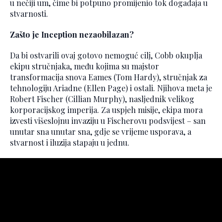
u nečiji um, čime bi potpuno promijenio tok događaja u
stvarnosti.
Zašto je Inception nezaobilazan?
Da bi ostvarili ovaj gotovo nemoguć cilj, Cobb okuplja
ekipu stručnjaka, među kojima su majstor
transformacija snova Eames (Tom Hardy), stručnjak za
tehnologiju Ariadne (Ellen Page) i ostali. Njihova meta je
Robert Fischer (Cillian Murphy), nasljednik velikog
korporacijskog imperija. Za uspjeh misije, ekipa mora
izvesti višeslojnu invaziju u Fischerovu podsvijest – san
unutar sna unutar sna, gdje se vrijeme usporava, a
stvarnost i iluzija stapaju u jednu.