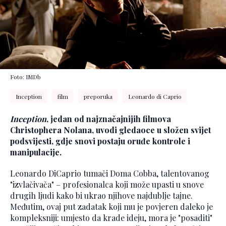
Foto: IMDb
Inception
film
preporuka
Leonardo di Caprio
Inception
, jedan od najznačajnijih filmova
Christophera Nolana, uvodi gledaoce u složen svijet
podsvijesti, gdje snovi postaju oruđe kontrole i
manipulacije.
Leonardo DiCaprio tumači Doma Cobba, talentovanog
"izvlačivača" – profesionalca koji može upasti u snove
drugih ljudi kako bi ukrao njihove najdublje tajne.
Međutim, ovaj put zadatak koji mu je povjeren daleko je
kompleksniji: umjesto da krade ideju, mora je "posaditi"