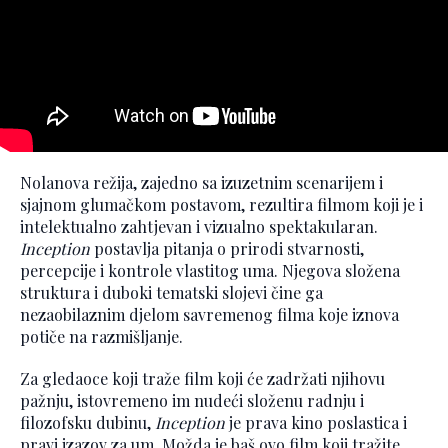
Nolanova režija, zajedno sa izuzetnim scenarijem i
sjajnom glumačkom postavom, rezultira filmom koji je i
intelektualno zahtjevan i vizualno spektakularan.
Inception
postavlja pitanja o prirodi stvarnosti,
percepcije i kontrole vlastitog uma. Njegova složena
struktura i duboki tematski slojevi čine ga
nezaobilaznim djelom savremenog filma koje iznova
potiče na razmišljanje.
Za gledaoce koji traže film koji će zadržati njihovu
pažnju, istovremeno im nudeći složenu radnju i
filozofsku dubinu,
Inception
je prava kino poslastica i
pravi izazov za um. Možda je baš ovo film koji tražite