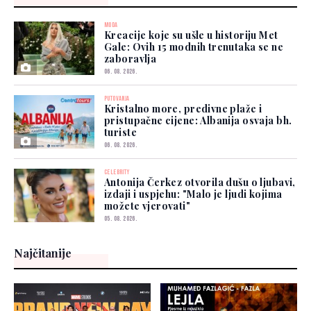
MODA
Kreacije koje su ušle u historiju Met
Gale: Ovih 15 modnih trenutaka se ne
zaboravlja
06. 08. 2026.
PUTOVANJA
Kristalno more, predivne plaže i
pristupačne cijene: Albanija osvaja bh.
turiste
06. 08. 2026.
CELEBRITY
Antonija Čerkez otvorila dušu o ljubavi,
izdaji i uspjehu: "Malo je ljudi kojima
možete vjerovati"
05. 08. 2026.
Najčitanije