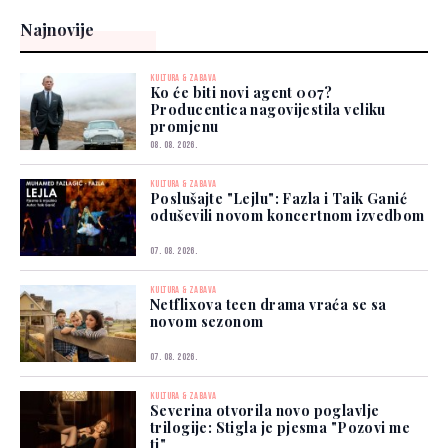
Najnovije
KULTURA & ZABAVA
Ko će biti novi agent 007?
Producentica nagovijestila veliku
promjenu
08. 08. 2026.
KULTURA & ZABAVA
Poslušajte "Lejlu": Fazla i Taik Ganić
oduševili novom koncertnom izvedbom
07. 08. 2026.
KULTURA & ZABAVA
Netflixova teen drama vraća se sa
novom sezonom
07. 08. 2026.
KULTURA & ZABAVA
Severina otvorila novo poglavlje
trilogije: Stigla je pjesma "Pozovi me
ti"