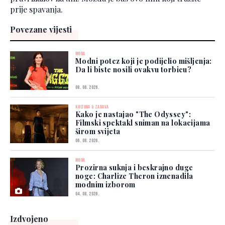
prije spavanja.
Povezane vijesti
MODA
Modni potez koji je podijelio mišljenja:
Da li biste nosili ovakvu torbicu?
08. 08. 2026.
KULTURA & ZABAVA
Kako je nastajao "The Odyssey":
Filmski spektakl sniman na lokacijama
širom svijeta
06. 08. 2026.
MODA
Prozirna suknja i beskrajno duge
noge: Charlize Theron iznenadila
modnim izborom
04. 08. 2026.
Izdvojeno