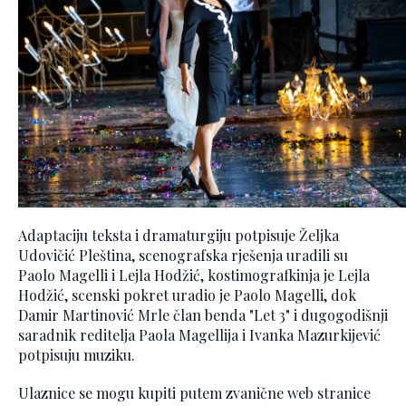
Adaptaciju teksta i dramaturgiju potpisuje Željka
Udovičić Pleština, scenografska rješenja uradili su
Paolo Magelli i Lejla Hodžić, kostimografkinja je Lejla
Hodžić, scenski pokret uradio je Paolo Magelli, dok
Damir Martinović Mrle član benda "Let 3" i dugogodišnji
saradnik reditelja Paola Magellija i Ivanka Mazurkijević
potpisuju muziku.
Ulaznice se mogu kupiti putem zvanične web stranice