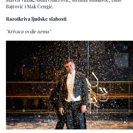
Bajrović i Mak Čengić.
Razotkriva ljudske slabosti
"Krivaca ovdje nema"