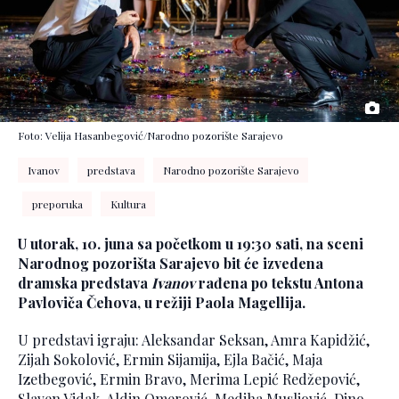
Foto: Velija Hasanbegović/Narodno pozorište Sarajevo
Ivanov
predstava
Narodno pozorište Sarajevo
preporuka
Kultura
U utorak, 10. juna sa početkom u 19:30 sati, na sceni
Narodnog pozorišta Sarajevo bit će izvedena
dramska predstava
Ivanov
rađena po tekstu Antona
Pavloviča Čehova, u režiji Paola Magellija.
U predstavi igraju: Aleksandar Seksan, Amra Kapidžić,
Zijah Sokolović, Ermin Sijamija, Ejla Bačić, Maja
Izetbegović, Ermin Bravo, Merima Lepić Redžepović,
Slaven Vidak, Aldin Omerović, Mediha Musliović, Dino