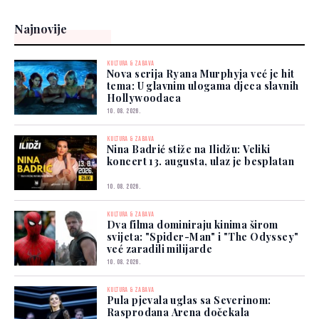
spektakl
Najnovije
KULTURA & ZABAVA
Nova serija Ryana Murphyja već je hit
tema: U glavnim ulogama djeca slavnih
Hollywoodaca
10. 08. 2026.
KULTURA & ZABAVA
Nina Badrić stiže na Ilidžu: Veliki
koncert 13. augusta, ulaz je besplatan
10. 08. 2026.
KULTURA & ZABAVA
Dva filma dominiraju kinima širom
svijeta: "Spider-Man" i "The Odyssey"
već zaradili milijarde
10. 08. 2026.
KULTURA & ZABAVA
Pula pjevala uglas sa Severinom:
Rasprodana Arena dočekala