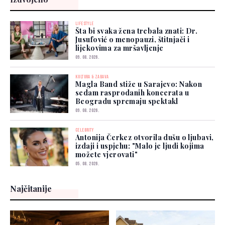
LIFESTYLE
Šta bi svaka žena trebala znati: Dr.
Jusufović o menopauzi, štitnjači i
lijekovima za mršavljenje
09. 08. 2026.
KULTURA & ZABAVA
Magla Band stiže u Sarajevo: Nakon
sedam rasprodanih koncerata u
Beogradu spremaju spektakl
09. 08. 2026.
CELEBRITY
Antonija Čerkez otvorila dušu o ljubavi,
izdaji i uspjehu: "Malo je ljudi kojima
možete vjerovati"
05. 08. 2026.
Najčitanije