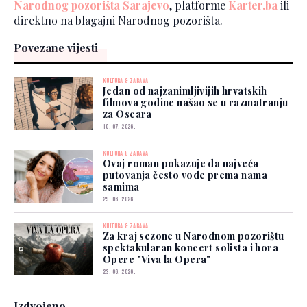
Narodnog pozorišta Sarajevo
, platforme
Karter.ba
ili
direktno na blagajni Narodnog pozorišta.
Povezane vijesti
KULTURA & ZABAVA
Jedan od najzanimljivijih hrvatskih
filmova godine našao se u razmatranju
za Oscara
10. 07. 2026.
KULTURA & ZABAVA
Ovaj roman pokazuje da najveća
putovanja često vode prema nama
samima
29. 06. 2026.
KULTURA & ZABAVA
Za kraj sezone u Narodnom pozorištu
spektakularan koncert solista i hora
Opere "Viva la Opera"
23. 06. 2026.
Izdvojeno