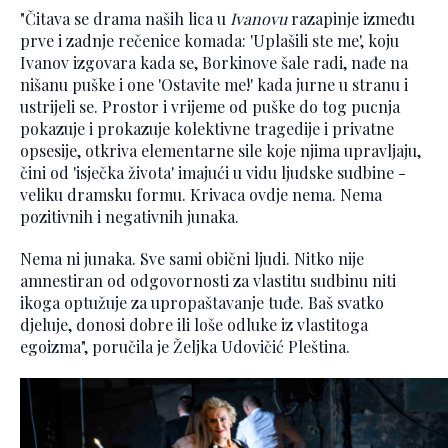
"Čitava se drama naših lica u
Ivanovu
razapinje između
prve i zadnje rečenice komada: 'Uplašili ste me', koju
Ivanov izgovara kada se, Borkinove šale radi, nađe na
nišanu puške i one 'Ostavite me!' kada jurne u stranu i
ustrijeli se. Prostor i vrijeme od puške do tog pucnja
pokazuje i prokazuje kolektivne tragedije i privatne
opsesije, otkriva elementarne sile koje njima upravljaju,
čini od 'isječka života' imajući u vidu ljudske sudbine -
veliku dramsku formu. Krivaca ovdje nema. Nema
pozitivnih i negativnih junaka.
Nema ni junaka. Sve sami obični ljudi. Nitko nije
amnestiran od odgovornosti za vlastitu sudbinu niti
ikoga optužuje za upropaštavanje tuđe. Baš svatko
djeluje, donosi dobre ili loše odluke iz vlastitoga
egoizma", poručila je Željka Udovičić Pleština.