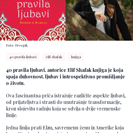
Foto: Freepik
40 pravila ljubavi
elif shafak
knjiga
40 pravila ljubavi, autorice Elif Shafak knjiga je koja
spaja duhovnost, ljubav i introspektivno promišljanje
o životu.
Ova fascinantna priča istražuje različite aspekte ljubavi,
od prijateljstva i strasti do unutrašnje transformacije,
kroz slojevitu radnju koja se odvija u dvije vremenske
linije.
Jedna linija prati Elzu, savremenu ženu iz Amerike koja