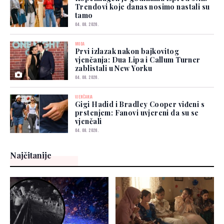
Trendovi koje danas nosimo nastali su
tamo
04. 08. 2026.
MODA
Prvi izlazak nakon bajkovitog
vjenčanja: Dua Lipa i Callum Turner
zablistali u New Yorku
04. 08. 2026.
VJENČANJA
Gigi Hadid i Bradley Cooper viđeni s
prstenjem: Fanovi uvjereni da su se
vjenčali
04. 08. 2026.
Najčitanije