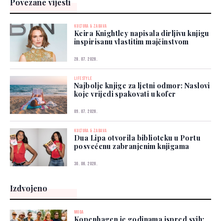
Povezane vijesti
KULTURA & ZABAVA
Keira Knightley napisala dirljivu knjigu
inspirisanu vlastitim majčinstvom
28. 07. 2026.
LIFESTYLE
Najbolje knjige za ljetni odmor: Naslovi
koje vrijedi spakovati u kofer
09. 07. 2026.
KULTURA & ZABAVA
Dua Lipa otvorila biblioteku u Portu
posvećenu zabranjenim knjigama
30. 06. 2026.
Izdvojeno
MODA
Kopenhagen je godinama ispred svih: