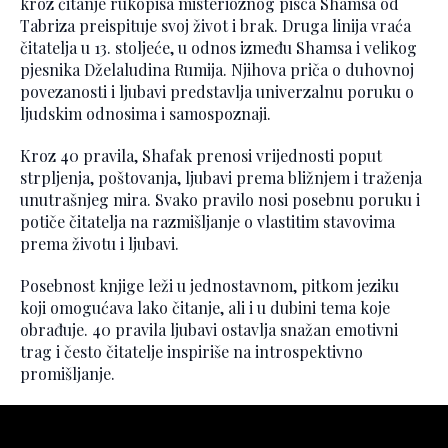
kroz čitanje rukopisa misterioznog pisca Shamsa od
Tabriza preispituje svoj život i brak. Druga linija vraća
čitatelja u 13. stoljeće, u odnos između Shamsa i velikog
pjesnika Dželaludina Rumija. Njihova priča o duhovnoj
povezanosti i ljubavi predstavlja univerzalnu poruku o
ljudskim odnosima i samospoznaji.
Kroz 40 pravila, Shafak prenosi vrijednosti poput
strpljenja, poštovanja, ljubavi prema bližnjem i traženja
unutrašnjeg mira. Svako pravilo nosi posebnu poruku i
potiče čitatelja na razmišljanje o vlastitim stavovima
prema životu i ljubavi.
Posebnost knjige leži u jednostavnom, pitkom jeziku
koji omogućava lako čitanje, ali i u dubini tema koje
obrađuje. 40 pravila ljubavi ostavlja snažan emotivni
trag i često čitatelje inspiriše na introspektivno
promišljanje.