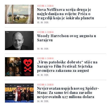
KULTURA & ZABAVA
Nova Netflixova serija druga je
najgledanija na svijetu: Priča o
tragediji koja je šokirala planetu
05. 08. 2026.
KULTURA & ZABAVA
Woody Harrelson ovog augusta u
Sarajevu
04. 08. 2026.
KULTURA & ZABAVA
„Virus patološke dobrote“ stiže na
Sarajevo Film Festival: Svjetska
premijera zakazana za august
04. 08. 2026.
KULTURA & ZABAVA
Nevjerovatan uspjeh novog Spider-
Mana: Za samo tri dana zaradio
nevjerovatnih 927 miliona dolara
04. 08. 2026.