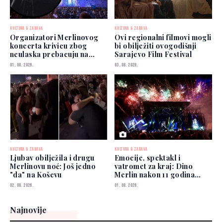
KULTURA & ZABAVA
KULTURA & ZABAVA
Organizatori Merlinovog
Ovi regionalni filmovi mogli
koncerta krivicu zbog
bi obilježiti ovogodišnji
neulaska prebacuju na
Sarajevo Film Festival
publiku
01. 08. 2026.
03. 08. 2026.
KULTURA & ZABAVA
KULTURA & ZABAVA
Ljubav obilježila i drugu
Emocije, spektakl i
Merlinovu noć: Još jedno
vatromet za kraj: Dino
"da" na Koševu
Merlin nakon 11 godina
ponovo osvojio Koševo
02. 08. 2026.
01. 08. 2026.
Najnovije