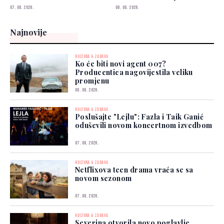
svijeta
07. 08. 2026.
06. 08. 2026.
Najnovije
KULTURA & ZABAVA
Ko će biti novi agent 007?
Producentica nagovijestila veliku
promjenu
08. 08. 2026.
KULTURA & ZABAVA
Poslušajte "Lejlu": Fazla i Taik Ganić
oduševili novom koncertnom izvedbom
07. 08. 2026.
KULTURA & ZABAVA
Netflixova teen drama vraća se sa
novom sezonom
07. 08. 2026.
KULTURA & ZABAVA
Severina otvorila novo poglavlje