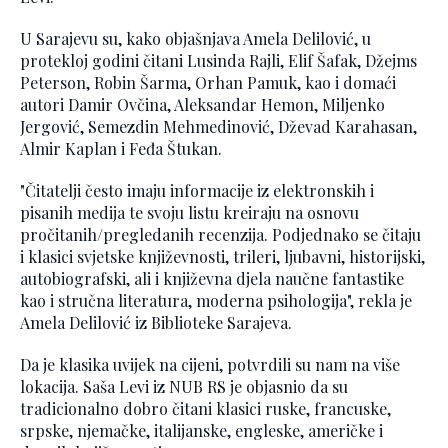
U Sarajevu su, kako objašnjava Amela Delilović, u
protekloj godini čitani Lusinda Rajli, Elif Šafak, Džejms
Peterson, Robin Šarma, Orhan Pamuk, kao i domaći
autori Damir Ovčina, Aleksandar Hemon, Miljenko
Jergović, Semezdin Mehmedinović, Dževad Karahasan,
Almir Kaplan i Feđa Štukan.
"Čitatelji često imaju informacije iz elektronskih i
pisanih medija te svoju listu kreiraju na osnovu
pročitanih/pregledanih recenzija. Podjednako se čitaju
i klasici svjetske književnosti, trileri, ljubavni, historijski,
autobiografski, ali i književna djela naučne fantastike
kao i stručna literatura, moderna psihologija", rekla je
Amela Delilović iz Biblioteke Sarajeva.
Da je klasika uvijek na cijeni, potvrdili su nam na više
lokacija. Saša Levi iz NUB RS je objasnio da su
tradicionalno dobro čitani klasici ruske, francuske,
srpske, njemačke, italijanske, engleske, američke i