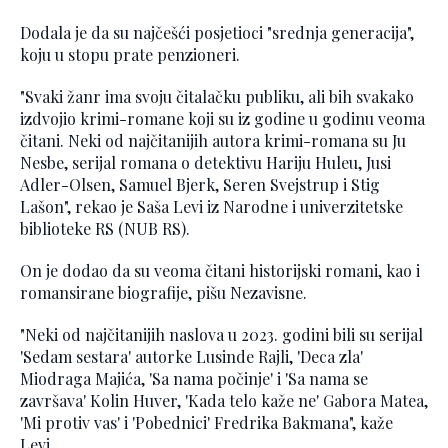
Dodala je da su najčešći posjetioci "srednja generacija",
koju u stopu prate penzioneri.
"Svaki žanr ima svoju čitalačku publiku, ali bih svakako
izdvojio krimi-romane koji su iz godine u godinu veoma
čitani. Neki od najčitanijih autora krimi-romana su Ju
Nesbe, serijal romana o detektivu Hariju Huleu, Jusi
Adler-Olsen, Samuel Bjerk, Seren Svejstrup i Stig
Lašon", rekao je Saša Levi iz Narodne i univerzitetske
biblioteke RS (NUB RS).
On je dodao da su veoma čitani historijski romani, kao i
romansirane biografije, pišu Nezavisne.
"Neki od najčitanijih naslova u 2023. godini bili su serijal
'Sedam sestara' autorke Lusinde Rajli, 'Deca zla'
Miodraga Majića, 'Sa nama počinje' i 'Sa nama se
završava' Kolin Huver, 'Kada telo kaže ne' Gabora Matea,
'Mi protiv vas' i 'Pobednici' Fredrika Bakmana", kaže
Levi.