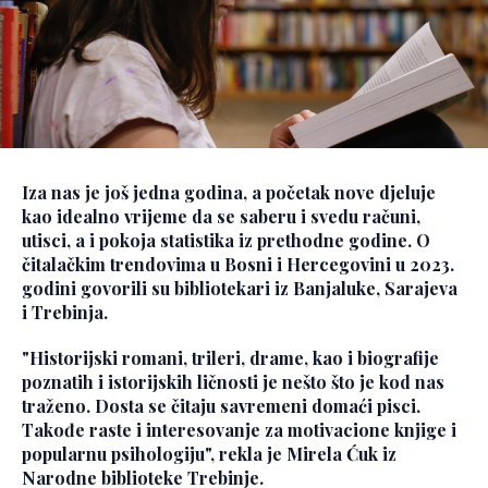
Iza nas je još jedna godina, a početak nove djeluje
kao idealno vrijeme da se saberu i svedu računi,
utisci, a i pokoja statistika iz prethodne godine. O
čitalačkim trendovima u Bosni i Hercegovini u 2023.
godini govorili su bibliotekari iz Banjaluke, Sarajeva
i Trebinja.
"Historijski romani, trileri, drame, kao i biografije
poznatih i istorijskih ličnosti je nešto što je kod nas
traženo. Dosta se čitaju savremeni domaći pisci.
Takođe raste i interesovanje za motivacione knjige i
popularnu psihologiju", rekla je Mirela Ćuk iz
Narodne biblioteke Trebinje.