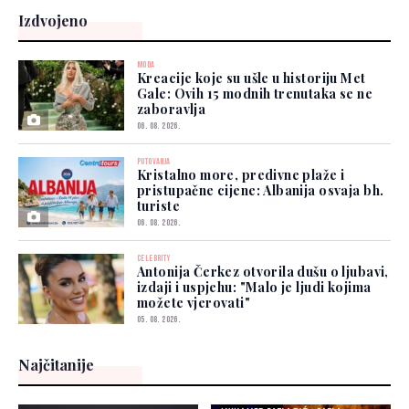
Izdvojeno
MODA
Kreacije koje su ušle u historiju Met
Gale: Ovih 15 modnih trenutaka se ne
zaboravlja
06. 08. 2026.
PUTOVANJA
Kristalno more, predivne plaže i
pristupačne cijene: Albanija osvaja bh.
turiste
06. 08. 2026.
CELEBRITY
Antonija Čerkez otvorila dušu o ljubavi,
izdaji i uspjehu: "Malo je ljudi kojima
možete vjerovati"
05. 08. 2026.
Najčitanije