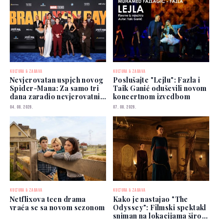
KULTURA & ZABAVA
KULTURA & ZABAVA
Nevjerovatan uspjeh novog
Poslušajte "Lejlu": Fazla i
Spider-Mana: Za samo tri
Taik Ganić oduševili novom
dana zaradio nevjerovatnih
koncertnom izvedbom
927 miliona dolara
04. 08. 2026.
07. 08. 2026.
KULTURA & ZABAVA
KULTURA & ZABAVA
Netflixova teen drama
Kako je nastajao "The
vraća se sa novom sezonom
Odyssey": Filmski spektakl
sniman na lokacijama širom