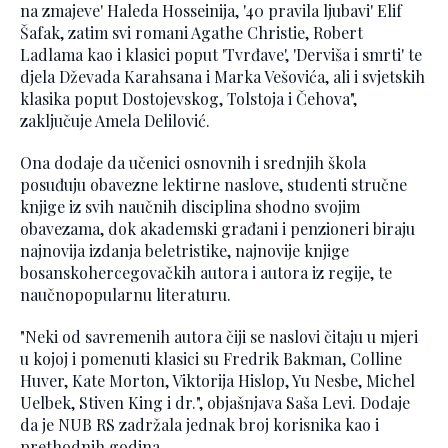
na zmajeve' Haleda Hosseinija, '40 pravila ljubavi' Elif
Šafak, zatim svi romani Agathe Christie, Robert
Ladlama kao i klasici poput 'Tvrđave', 'Derviša i smrti' te
djela Dževada Karahsana i Marka Vešovića, ali i svjetskih
klasika poput Dostojevskog, Tolstoja i Čehova",
zaključuje Amela Delilović.
Ona dodaje da učenici osnovnih i srednjih škola
posuđuju obavezne lektirne naslove, studenti stručne
knjige iz svih naučnih disciplina shodno svojim
obavezama, dok akademski građani i penzioneri biraju
najnovija izdanja beletristike, najnovije knjige
bosanskohercegovačkih autora i autora iz regije, te
naučnopopularnu literaturu.
"Neki od savremenih autora čiji se naslovi čitaju u mjeri
u kojoj i pomenuti klasici su Fredrik Bakman, Colline
Huver, Kate Morton, Viktorija Hislop, Yu Nesbe, Michel
Uelbek, Stiven King i dr.", objašnjava Saša Levi. Dodaje
da je NUB RS zadržala jednak broj korisnika kao i
prethodnih godina.