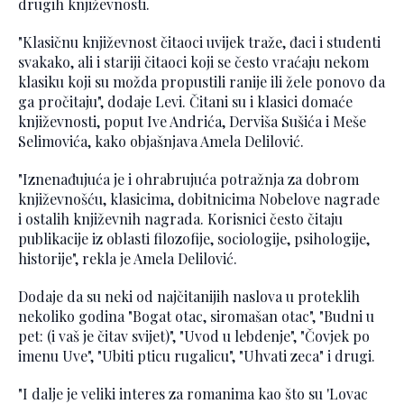
drugih književnosti.
"Klasičnu književnost čitaoci uvijek traže, đaci i studenti
svakako, ali i stariji čitaoci koji se često vraćaju nekom
klasiku koji su možda propustili ranije ili žele ponovo da
ga pročitaju", dodaje Levi. Čitani su i klasici domaće
književnosti, poput Ive Andrića, Derviša Sušića i Meše
Selimovića, kako objašnjava Amela Delilović.
"Iznenađujuća je i ohrabrujuća potražnja za dobrom
književnošću, klasicima, dobitnicima Nobelove nagrade
i ostalih književnih nagrada. Korisnici često čitaju
publikacije iz oblasti filozofije, sociologije, psihologije,
historije", rekla je Amela Delilović.
Dodaje da su neki od najčitanijih naslova u proteklih
nekoliko godina "Bogat otac, siromašan otac", "Budni u
pet: (i vaš je čitav svijet)", "Uvod u lebdenje", "Čovjek po
imenu Uve", "Ubiti pticu rugalicu", "Uhvati zeca" i drugi.
"I dalje je veliki interes za romanima kao što su 'Lovac