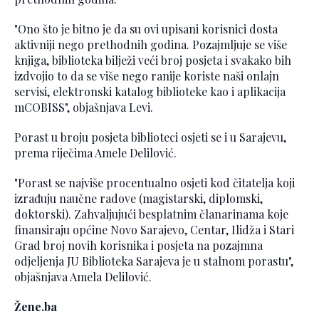
"Ono što je bitno je da su ovi upisani korisnici dosta
aktivniji nego prethodnih godina. Pozajmljuje se više
knjiga, biblioteka bilježi veći broj posjeta i svakako bih
izdvojio to da se više nego ranije koriste naši onlajn
servisi, elektronski katalog biblioteke kao i aplikacija
mCOBISS", objašnjava Levi.
Porast u broju posjeta biblioteci osjeti se i u Sarajevu,
prema riječima Amele Delilović.
"Porast se najviše procentualno osjeti kod čitatelja koji
izrađuju naučne radove (magistarski, diplomski,
doktorski). Zahvaljujući besplatnim članarinama koje
finansiraju općine Novo Sarajevo, Centar, Ilidža i Stari
Grad broj novih korisnika i posjeta na pozajmna
odjeljenja JU Biblioteka Sarajeva je u stalnom porastu",
objašnjava Amela Delilović.
Žene.ba