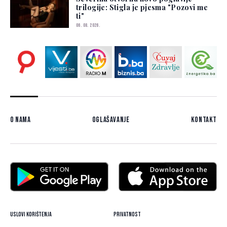
trilogije: Stigla je pjesma "Pozovi me
ti"
06. 08. 2026.
O nama
Oglašavanje
Kontakt
Uslovi korištenja
Privatnost