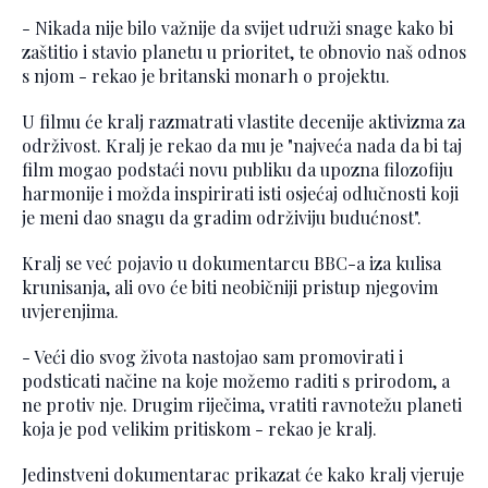
- Nikada nije bilo važnije da svijet udruži snage kako bi
zaštitio i stavio planetu u prioritet, te obnovio naš odnos
s njom - rekao je britanski monarh o projektu.
U filmu će kralj razmatrati vlastite decenije aktivizma za
održivost. Kralj je rekao da mu je "najveća nada da bi taj
film mogao podstaći novu publiku da upozna filozofiju
harmonije i možda inspirirati isti osjećaj odlučnosti koji
je meni dao snagu da gradim održiviju budućnost".
Kralj se već pojavio u dokumentarcu BBC-a iza kulisa
krunisanja, ali ovo će biti neobičniji pristup njegovim
uvjerenjima.
- Veći dio svog života nastojao sam promovirati i
podsticati načine na koje možemo raditi s prirodom, a
ne protiv nje. Drugim riječima, vratiti ravnotežu planeti
koja je pod velikim pritiskom - rekao je kralj.
Jedinstveni dokumentarac prikazat će kako kralj vjeruje