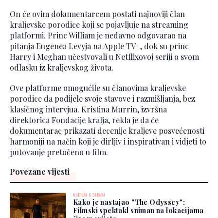
On će ovim dokumentarcem postati najnoviji član
kraljevske porodice koji se pojavljuje na streaming
platformi. Princ William je nedavno odgovarao na
pitanja Eugenea Levyja na Apple TV+, dok su princ
Harry i Meghan učestvovali u Netflixovoj seriji o svom
odlasku iz kraljevskog života.
Ove platforme omogućile su članovima kraljevske
porodice da podijele svoje stavove i razmišljanja, bez
klasičnog intervjua. Kristina Murrin, izvršna
direktorica Fondacije kralja, rekla je da će
dokumentarac prikazati decenije kraljeve posvećenosti
harmoniji na način koji je dirljiv i inspirativan i vidjeti to
putovanje pretočeno u film.
Povezane vijesti
KULTURA & ZABAVA
Kako je nastajao "The Odyssey":
Filmski spektakl sniman na lokacijama