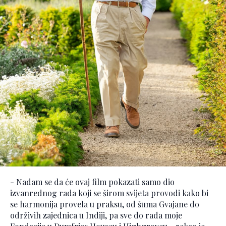
- Nadam se da će ovaj film pokazati samo dio
izvanrednog rada koji se širom svijeta provodi kako bi
se harmonija provela u praksu, od šuma Gvajane do
održivih zajednica u Indiji, pa sve do rada moje