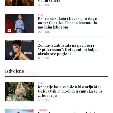
širom svijeta
06. 08. 2026.
MODA
Prozirna suknja i beskrajno duge
noge: Charlize Theron iznenadila
modnim izborom
04. 08. 2026.
MODA
Zendaya zablistala na premijeri
"Spidermana": U elegantnoj haljini
ukrala sve poglede
28. 07. 2026.
Izdvojeno
MODA
Kreacije koje su ušle u historiju Met
Gale: Ovih 15 modnih trenutaka se ne
zaboravlja
06. 08. 2026.
PUTOVANJA