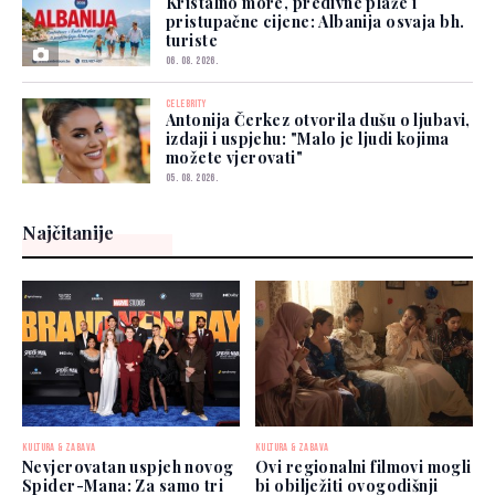
Kristalno more, predivne plaže i
pristupačne cijene: Albanija osvaja bh.
turiste
06. 08. 2026.
CELEBRITY
Antonija Čerkez otvorila dušu o ljubavi,
izdaji i uspjehu: "Malo je ljudi kojima
možete vjerovati"
05. 08. 2026.
Najčitanije
KULTURA & ZABAVA
KULTURA & ZABAVA
Nevjerovatan uspjeh novog
Ovi regionalni filmovi mogli
Spider-Mana: Za samo tri
bi obilježiti ovogodišnji