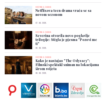
KULTURA & ZABAVA
Netflixova teen drama vraća se sa
novom sezonom
07. 08. 2026.
KULTURA & ZABAVA
Severina otvorila novo poglavlje
trilogije: Stigla je pjesma "Pozovi me
ti"
06. 08. 2026.
KULTURA & ZABAVA
Kako je nastajao "The Odyssey":
Filmski spektakl sniman na lokacijama
širom svijeta
06. 08. 2026.