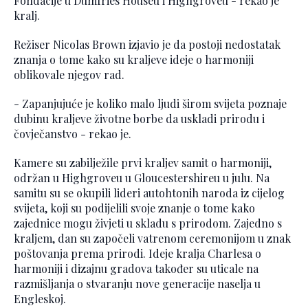
Fondacije u Dumfries Houseu i Highgroveu - rekao je
kralj.
Režiser Nicolas Brown izjavio je da postoji nedostatak
znanja o tome kako su kraljeve ideje o harmoniji
oblikovale njegov rad.
- Zapanjujuće je koliko malo ljudi širom svijeta poznaje
dubinu kraljeve životne borbe da uskladi prirodu i
čovječanstvo - rekao je.
Kamere su zabilježile prvi kraljev samit o harmoniji,
održan u Highgroveu u Gloucestershireu u julu. Na
samitu su se okupili lideri autohtonih naroda iz cijelog
svijeta, koji su podijelili svoje znanje o tome kako
zajednice mogu živjeti u skladu s prirodom. Zajedno s
kraljem, dan su započeli vatrenom ceremonijom u znak
poštovanja prema prirodi. Ideje kralja Charlesa o
harmoniji i dizajnu gradova također su uticale na
razmišljanja o stvaranju nove generacije naselja u
Engleskoj.