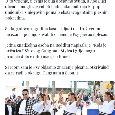
U to vrijeme, pjesma je bila doslovno svuda, a hodajući
ulicama mogli ste vidjeti ljude kako imitiraju K-pop
umjetnika s njegovim pomalo ekstravagantnim plesnim
pokretima.
Sada, gotovo 13 godina kasnije, ljudi na društvenim
mrežama počinju shvatati o čemu je Psy pjevao i plesao.
Jedna znatiželjna osoba na Redditu napisala je: "Koja je
priča iza PSY-ovog Gangnam Stylea i gdje mogu
pronaći dobre informacije o tome?"
Srećom sam je Psy objasnio značenje pjesme, otkrivajući
da se radi o okrugu Gangnam u Seoulu.