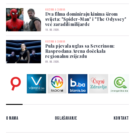
KULTURA & ZABAVA
Dva filma dominiraju kinima širom
svijeta: "Spider-Man" i "The Odyssey"
već zaradili milijarde
10. 08. 2026.
KULTURA & ZABAVA
Pula pjevala uglas sa Severinom:
Rasprodana Arena dočekala
regionalnu zvijezdu
09. 08. 2026.
O nama
Oglašavanje
Kontakt