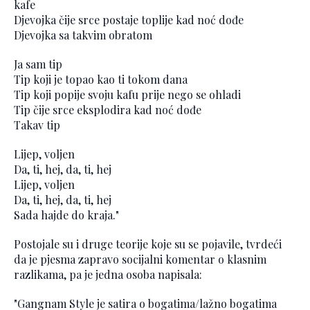
kafe
Djevojka čije srce postaje toplije kad noć dođe
Djevojka sa takvim obratom
Ja sam tip
Tip koji je topao kao ti tokom dana
Tip koji popije svoju kafu prije nego se ohladi
Tip čije srce eksplodira kad noć dođe
Takav tip
Lijep, voljen
Da, ti, hej, da, ti, hej
Lijep, voljen
Da, ti, hej, da, ti, hej
Sada hajde do kraja."
Postojale su i druge teorije koje su se pojavile, tvrdeći
da je pjesma zapravo socijalni komentar o klasnim
razlikama, pa je jedna osoba napisala:
"Gangnam Style je satira o bogatima/lažno bogatima