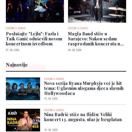
KULTURA & ZABAVA
KULTURA & ZABAVA
Poslušajte "Lejlu": Fazla i
Magla Band stiže u
Taik Ganić oduševili novom
Sarajevo: Nakon sedam
koncertnom izvedbom
rasprodanih koncerata u
Beogradu spremaju
07. 08. 2026.
09. 08. 2026.
spektakl
Najnovije
KULTURA & ZABAVA
Nova serija Ryana Murphyja već je hit
tema: U glavnim ulogama djeca slavnih
Hollywoodaca
10. 08. 2026.
KULTURA & ZABAVA
Nina Badrić stiže na Ilidžu: Veliki
koncert 13. augusta, ulaz je besplatan
10. 08. 2026.