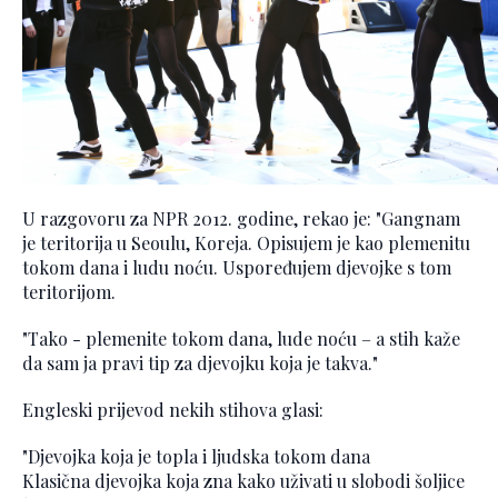
U razgovoru za NPR 2012. godine, rekao je: "Gangnam
je teritorija u Seoulu, Koreja. Opisujem je kao plemenitu
tokom dana i ludu noću. Uspoređujem djevojke s tom
teritorijom.
"Tako - plemenite tokom dana, lude noću – a stih kaže
da sam ja pravi tip za djevojku koja je takva."
Engleski prijevod nekih stihova glasi:
"Djevojka koja je topla i ljudska tokom dana
Klasična djevojka koja zna kako uživati u slobodi šoljice