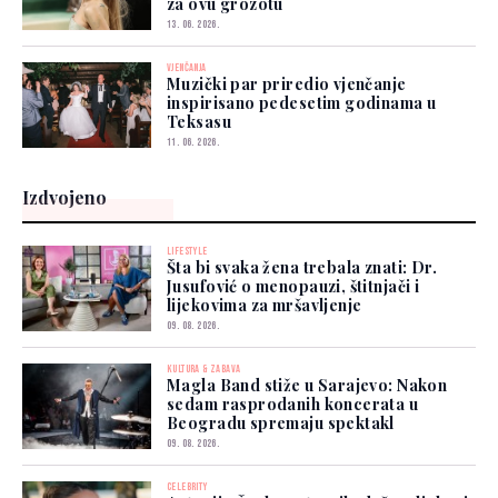
za ovu grozotu
13. 06. 2026.
VJENČANJA
Muzički par priredio vjenčanje
inspirisano pedesetim godinama u
Teksasu
11. 06. 2026.
Izdvojeno
LIFESTYLE
Šta bi svaka žena trebala znati: Dr.
Jusufović o menopauzi, štitnjači i
lijekovima za mršavljenje
09. 08. 2026.
KULTURA & ZABAVA
Magla Band stiže u Sarajevo: Nakon
sedam rasprodanih koncerata u
Beogradu spremaju spektakl
09. 08. 2026.
CELEBRITY