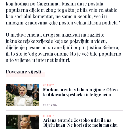
koji hodaju po Gangnamu. Mislim da je postala
popularna dijelom zbog toga što je bila vrlo relatable
kao socijalni komentar, ne samo u Seoulu, već i u
mnogim gradovima gdje postoji velika klasna podjela."
U međuvremenu, drugi su ukazivali na različite
južnokorejske zvijezde koje se pojavljuju u videu,
dijeljenje pjesme od strane ljudi poput Justina Biebera,
ili to što je 'odgovarala onome što je već bilo popularno
u to vrijeme' u internet kulturi.
Povezane vijesti
CELEBRITY
Madona u ratu s tehnologijom: Oštro
kritikovala vještačku inteligenciju
06. 07. 2026.
CELEBRITY
Ariana Grande žestoko udarila na
Bijelu kuću: Ne koristite moju muziku