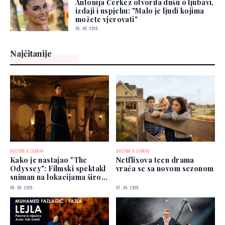
Antonija Čerkez otvorila dušu o ljubavi,
izdaji i uspjehu: "Malo je ljudi kojima
možete vjerovati"
05. 08. 2026.
Najčitanije
KULTURA & ZABAVA
KULTURA & ZABAVA
Kako je nastajao "The
Netflixova teen drama
Odyssey": Filmski spektakl
vraća se sa novom sezonom
sniman na lokacijama širom
svijeta
06. 08. 2026.
07. 08. 2026.