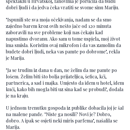
spektaklu u Hrvatskoj, fanovima je poručila da budu
dobri ljudi i da jedva čeka vratiti se svome sinu Mariju.
"Ispunili ste sva moja očekivanja, nadam se da smo
zajedno barem kroz ovih nešto jače od 120 minuta
zaboravili na sve probleme koji nas čekaju kad
napustimo dvoranu. Ako sam u tome uspjela, moj život
ima smisla. Koristim ovaj mikrofon i da vas zamolim da
budete dobri ljudi, neka vas pamte po dobrome", rekla
je Marija.
"Ja se trudim iz dana u dan, ne želim da me pamte po
lošem. Želim biti što bolja prijateljica, šefica, kći,
partnerica, a sad i majka. Umjesto da idem u hotel, idem
kući, kako bih mogla biti uz sina kad se probudi", dodala
je na kraju.
U jednom trenutku gospođa iz publike dobacila joj je šal
na malene pande. "Niste ga nosili? Novi je? Dobro,
dobro. A ipak se osjeti neki miris parfema", našalila se
Marija.