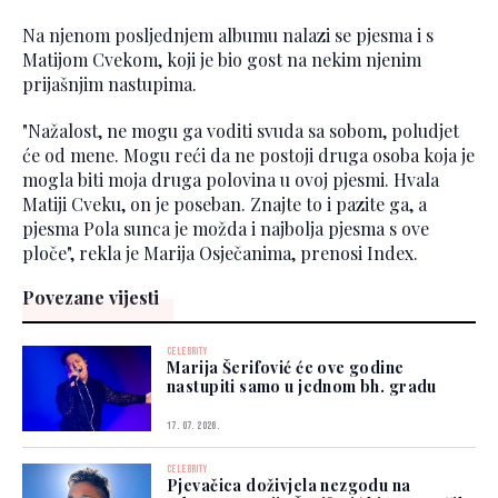
Na njenom posljednjem albumu nalazi se pjesma i s
Matijom Cvekom, koji je bio gost na nekim njenim
prijašnjim nastupima.
"Nažalost, ne mogu ga voditi svuda sa sobom, poludjet
će od mene. Mogu reći da ne postoji druga osoba koja je
mogla biti moja druga polovina u ovoj pjesmi. Hvala
Matiji Cveku, on je poseban. Znajte to i pazite ga, a
pjesma Pola sunca je možda i najbolja pjesma s ove
ploče", rekla je Marija Osječanima, prenosi Index.
Povezane vijesti
CELEBRITY
Marija Šerifović će ove godine
nastupiti samo u jednom bh. gradu
17. 07. 2026.
CELEBRITY
Pjevačica doživjela nezgodu na