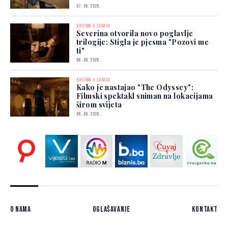
07. 08. 2026.
KULTURA & ZABAVA
Severina otvorila novo poglavlje
trilogije: Stigla je pjesma "Pozovi me
ti"
06. 08. 2026.
KULTURA & ZABAVA
Kako je nastajao "The Odyssey":
Filmski spektakl sniman na lokacijama
širom svijeta
06. 08. 2026.
O nama
Oglašavanje
Kontakt