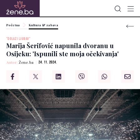
Početna
Kultura & zabava
"DOLAZI LJUBAV"
Marija Šerifović napunila dvoranu u
Osijeku: 'Ispunili ste moja očekivanja'
Autor:
Žene.ba
24. 11. 2024.