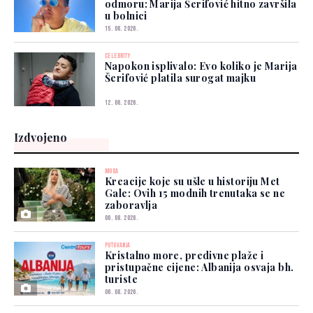
odmoru: Marija Šerifović hitno završila
u bolnici
15. 06. 2026.
CELEBRITY
Napokon isplivalo: Evo koliko je Marija
Šerifović platila surogat majku
12. 06. 2026.
Izdvojeno
MODA
Kreacije koje su ušle u historiju Met
Gale: Ovih 15 modnih trenutaka se ne
zaboravlja
06. 08. 2026.
PUTOVANJA
Kristalno more, predivne plaže i
pristupačne cijene: Albanija osvaja bh.
turiste
06. 08. 2026.