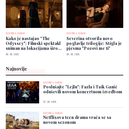
KULTURA & ZABAVA
KULTURA & ZABAVA
Kako je nastajao "The
Severina otvorila novo
Odyssey": Filmski spektakl
poglavlje trilogije: Stigla je
sniman na lokacijama širom
pjesma "Pozovi me ti"
svijeta
06. 08. 2026.
06. 08. 2026.
Najnovije
KULTURA & ZABAVA
Poslušajte "Lejlu": Fazla i Taik Ganić
oduševili novom koncertnom izvedbom
07. 08. 2026.
KULTURA & ZABAVA
Netflixova teen drama vraća se sa
novom sezonom