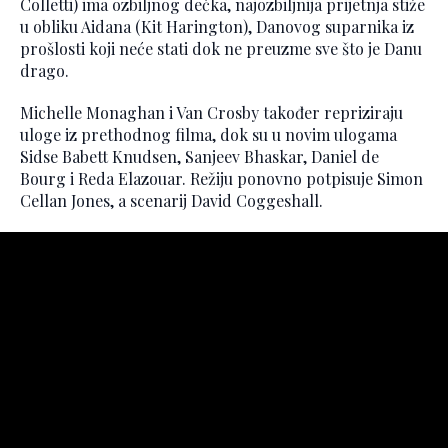
Colletti) ima ozbiljnog dečka, najozbiljnija prijetnja stiže
u obliku Aidana (Kit Harington), Danovog suparnika iz
prošlosti koji neće stati dok ne preuzme sve što je Danu
drago.
Michelle Monaghan i Van Crosby također repriziraju
uloge iz prethodnog filma, dok su u novim ulogama
Sidse Babett Knudsen, Sanjeev Bhaskar, Daniel de
Bourg i Reda Elazouar. Režiju ponovno potpisuje Simon
Cellan Jones, a scenarij David Coggeshall.