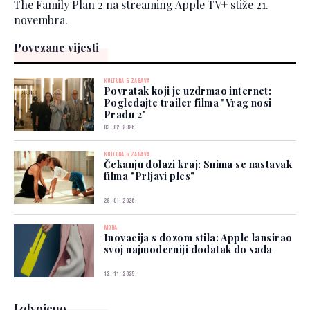
The Family Plan 2 na streaming Apple TV+ stiže 21.
novembra.
Povezane vijesti
KULTURA & ZABAVA
Povratak koji je uzdrmao internet:
Pogledajte trailer filma "Vrag nosi
Pradu 2"
03. 02. 2026.
KULTURA & ZABAVA
Čekanju dolazi kraj: Snima se nastavak
filma "Prljavi ples"
29. 01. 2026.
MODA
Inovacija s dozom stila: Apple lansirao
svoj najmoderniji dodatak do sada
12. 11. 2025.
Izdvojeno