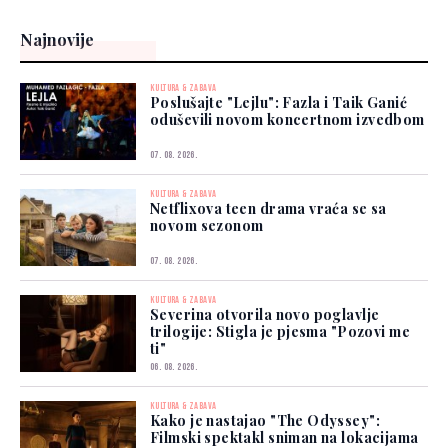
Najnovije
KULTURA & ZABAVA
Poslušajte "Lejlu": Fazla i Taik Ganić
oduševili novom koncertnom izvedbom
07. 08. 2026.
KULTURA & ZABAVA
Netflixova teen drama vraća se sa
novom sezonom
07. 08. 2026.
KULTURA & ZABAVA
Severina otvorila novo poglavlje
trilogije: Stigla je pjesma "Pozovi me
ti"
06. 08. 2026.
KULTURA & ZABAVA
Kako je nastajao "The Odyssey":
Filmski spektakl sniman na lokacijama