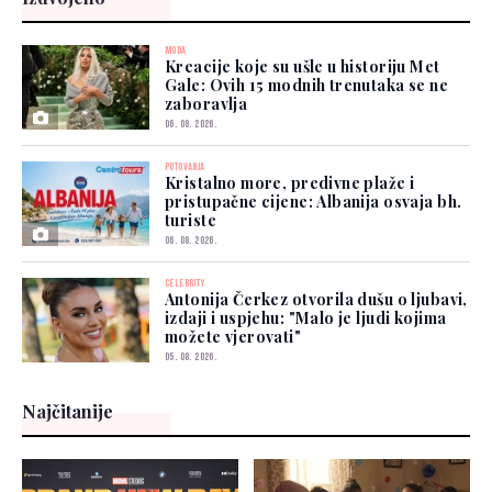
MODA
Kreacije koje su ušle u historiju Met
Gale: Ovih 15 modnih trenutaka se ne
zaboravlja
06. 08. 2026.
PUTOVANJA
Kristalno more, predivne plaže i
pristupačne cijene: Albanija osvaja bh.
turiste
06. 08. 2026.
CELEBRITY
Antonija Čerkez otvorila dušu o ljubavi,
izdaji i uspjehu: "Malo je ljudi kojima
možete vjerovati"
05. 08. 2026.
Najčitanije