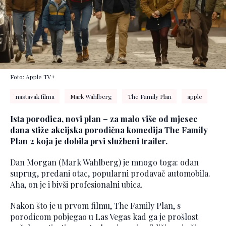
Foto: Apple TV+
nastavak filma
Mark Wahlberg
The Family Plan
apple
Ista porodica, novi plan – za malo više od mjesec
dana stiže akcijska porodična komedija The Family
Plan 2 koja je dobila prvi službeni trailer.
Dan Morgan (Mark Wahlberg) je mnogo toga: odan
suprug, predani otac, popularni prodavač automobila.
Aha, on je i bivši profesionalni ubica.
Nakon što je u prvom filmu, The Family Plan, s
porodicom pobjegao u Las Vegas kad ga je prošlost