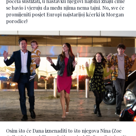
počela sustizati, u nastavku njegovi najbliži znaju čime
se bavio i vjeruju da među njima nema tajni. No, sve će
promijeniti posjet Europi najstarijoj kćerki iz Morgan
porodice!
Osim što će Dana iznenaditi to što njegova Nina (Zoe