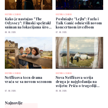
KULTURA & ZABAVA
KULTURA & ZABAVA
Kako je nastajao "The
Poslušajte "Lejlu": Fazla i
Odyssey": Filmski spektakl
Taik Ganić oduševili novom
sniman na lokacijama širom
koncertnom izvedbom
svijeta
06. 08. 2026.
07. 08. 2026.
KULTURA & ZABAVA
KULTURA & ZABAVA
Netflixova teen drama
Nova Netflixova serija
vraća se sa novom sezonom
druga je najgledanija na
svijetu: Priča o tragediji
koja je šokirala planetu
07. 08. 2026.
05. 08. 2026.
Najnovije