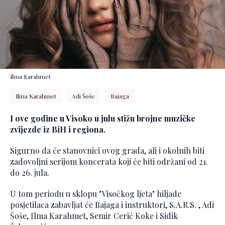
Ilma Karahmet
Ilma Karahmet
Adi Šoše
Bajaga
I ove godine u Visoko u julu stižu brojne muzičke
zvijezde iz BiH i regiona.
Sigurno da će stanovnici ovog grada, ali i okolnih biti
zadovoljni serijom koncerata koji će biti održani od 21.
do 26. jula.
U tom periodu u sklopu "Visočkog ljeta" hiljade
posjetilaca zabavljat će Bajaga i instruktori, S.A.R.S. , Adi
Šoše, Ilma Karahmet, Semir Cerić Koke i Sidik