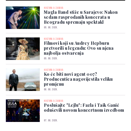
KULTURA & ZABAVA
Magla Band stiže u Sarajevo: Nakon
sedam rasprodanih koncerata u
Beogradu spremaju spektakl
09. 08. 2026.
KULTURA & ZABAVA
Filmovi koji su Audrey Hepburn
pretvorili u legendu: Ovo su njena
najbolja ostvarenja
09. 08. 2026.
KULTURA & ZABAVA
Ko će biti novi agent 007?
Producentica nagovijestila veliku
promjenu
08. 08. 2026.
KULTURA & ZABAVA
Poslušajte "Lejlu": Fazla i Taik Ganić
oduševili novom koncertnom izvedbom
07. 08. 2026.