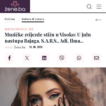
Početna
Kultura & zabava
DANI KULTURE OD 21. JULA
Muzičke zvijezde stižu u Visoko: U julu
nastupa Bajaga, S.A.R.S., Adi, Ilma...
Autor:
Žene.ba
13. 06. 2024.