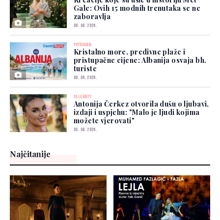
Gale: Ovih 15 modnih trenutaka se ne
zaboravlja
06. 08. 2026.
PUTOVANJA
Kristalno more, predivne plaže i
pristupačne cijene: Albanija osvaja bh.
turiste
06. 08. 2026.
CELEBRITY
Antonija Čerkez otvorila dušu o ljubavi,
izdaji i uspjehu: "Malo je ljudi kojima
možete vjerovati"
05. 08. 2026.
Najčitanije