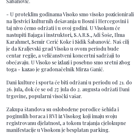
Šabanović.
- U proteklim godinama Visoko smo visoko pozicionirali
na ljestvici kulturnih dešavanja u Bosni i Hercegovini i
taj nivo ćemo održati i u ovoj godini. U Visokom će
nastupiti Bajaga i instruktori, S.A.R.S., Adi Šoše, Ilma
Karahmet, Semir Cerić Koke i Sidik Šabanović. Naš cilj
je da Kraljevski grad Visoko u ovom periodu bude
centar regije, a veličanstveni koncertni sadržaji to
obećavaju. U Visoko se izlazi i posebno smo sretni zbog
toga - kazao je gradonačelnik Mirza Ganić.
Dani kulture i sporta će biti održani u periodu od 21. do
26. jula, dok će se od 27. jula do 2. augusta održati Dani
trgovine, popularni visočki vašar.
Zakupa štandova su oslobođene porodice šehida i
poginulih boraca i RVI iz Visokog koji imaju svoju
registrovanu djelatnost, a tokom trajanja cjelokupne
manifestacije u Visokom je besplatan parking.