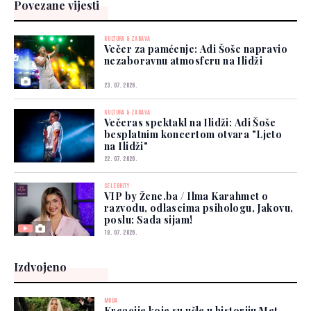
Povezane vijesti
KULTURA & ZABAVA
Večer za pamćenje: Adi Šoše napravio
nezaboravnu atmosferu na Ilidži
23. 07. 2026.
KULTURA & ZABAVA
Večeras spektakl na Ilidži: Adi Šoše
besplatnim koncertom otvara "Ljeto
na Ilidži"
22. 07. 2026.
CELEBRITY
VIP by Žene.ba / Ilma Karahmet o
razvodu, odlascima psihologu, Jakovu,
poslu: Sada sijam!
18. 07. 2026.
Izdvojeno
MODA
Kreacije koje su ušle u historiju Met