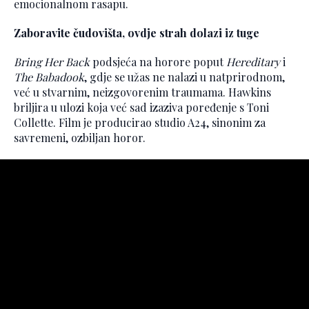
emocionalnom rasapu.
Zaboravite čudovišta, ovdje strah dolazi iz tuge
Bring Her Back
podsjeća na horore poput
Hereditary
i
The Babadook
, gdje se užas ne nalazi u natprirodnom,
već u stvarnim, neizgovorenim traumama. Hawkins
briljira u ulozi koja već sad izaziva poređenje s Toni
Collette. Film je producirao studio A24, sinonim za
savremeni, ozbiljan horor.