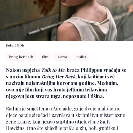
Foto: IMDb
bring her back
film
Horor
trailer
Nakon uspjeha
Talk to Me
, braća Philippou vraćaju se
s novim filmom
Bring Her Back
, koji kritičari već
nazivaju najstrašnijim hororom godine. Međutim,
ovo nije film koji vas hvata jeftinim trikovima –
njegovu jezu stvara tuga, nepoznato i tišina.
Radnja je smještena u Adelaide, gdje dvoje maloljetne
djece ostaje siročad i završava u skrbništvu misteriozne
žene Laure, koju jezivo suptilno utjelovljuje Sally
Hawkins. Ono što slijedi je priča o zlu, boli, gubitku i