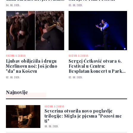
927 miliona dolara
04. 08. 2026.
03. 08. 2026.
KULTURA & ZABAVA
KULTURA & ZABAVA
Ljubav obilježila i drugu
Sergej Ćetković otvara 6.
Merlinovu noć: Još jedno
Festival u Centru:
"da" na Koševu
Besplatan koncert u Parku
Hastahana
02. 08. 2026.
02. 08. 2026.
Najnovije
KULTURA & ZABAVA
Severina otvorila novo poglavlje
trilogije: Stigla je pjesma "Pozovi me
ti"
06. 08. 2026.