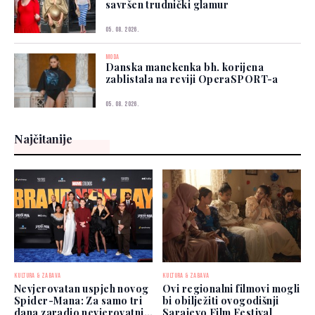
savršen trudnički glamur
05. 08. 2026.
MODA
Danska manekenka bh. korijena
zablistala na reviji OperaSPORT-a
05. 08. 2026.
Najčitanije
KULTURA & ZABAVA
KULTURA & ZABAVA
Nevjerovatan uspjeh novog
Ovi regionalni filmovi mogli
Spider-Mana: Za samo tri
bi obilježiti ovogodišnji
dana zaradio nevjerovatnih
Sarajevo Film Festival