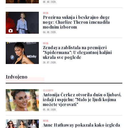
06. 08. 2026.
MODA
Prozirna suknja i beskrajno duge
noge: Charlize Theron iznenadila
modnim izborom
04. 08. 2026.
MODA
Zendaya zablistala na premijeri
"Spidermana": U elegantnoj haljini
ukrala sve poglede
28. 07. 2026.
Izdvojeno
CELEBRITY
Antonija Čerkez otvorila dušu o ljubavi,
izdaji i uspjehu: "Malo je ljudi kojima
možete vjerovati"
05. 08. 2026.
MODA
Anne Hathaway pokazala kako izgleda