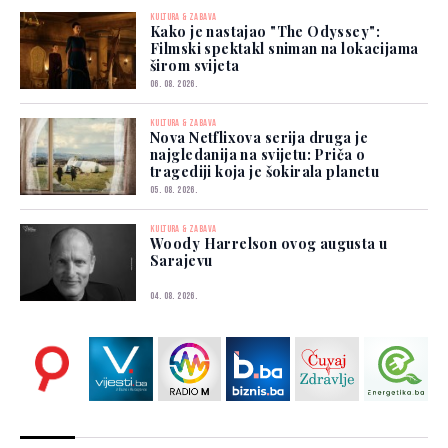
KULTURA & ZABAVA
Kako je nastajao "The Odyssey":
Filmski spektakl sniman na lokacijama
širom svijeta
06. 08. 2026.
KULTURA & ZABAVA
Nova Netflixova serija druga je
najgledanija na svijetu: Priča o
tragediji koja je šokirala planetu
05. 08. 2026.
KULTURA & ZABAVA
Woody Harrelson ovog augusta u
Sarajevu
04. 08. 2026.