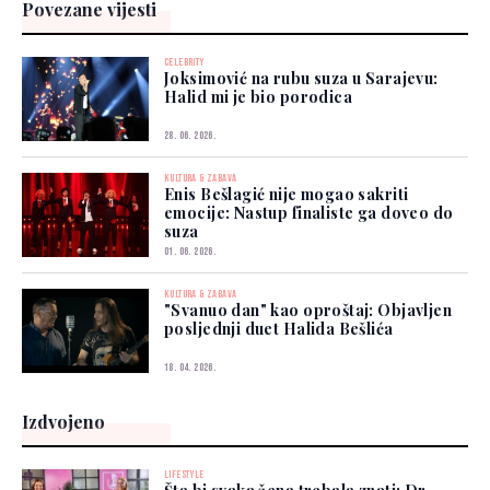
Povezane vijesti
CELEBRITY
Joksimović na rubu suza u Sarajevu:
Halid mi je bio porodica
28. 06. 2026.
KULTURA & ZABAVA
Enis Bešlagić nije mogao sakriti
emocije: Nastup finaliste ga doveo do
suza
01. 06. 2026.
KULTURA & ZABAVA
"Svanuo dan" kao oproštaj: Objavljen
posljednji duet Halida Bešlića
18. 04. 2026.
Izdvojeno
LIFESTYLE