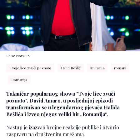
Foto: Nova TV
Tvoje lice zvuči poznato
Halid Bešlić
imitacija
romani
Romanija
Takmičar popularnog showa "Tvoje lice zvuči
poznato", David Amaro, u posljednjoj epizodi
transformisao se u legendarnog pjevača Halida
Bešlića i izveo njegov veliki hit „Romanija“.
Nastup je izazvao brojne reakcije publike i otvorio
raspravu na društvenim mrežama.