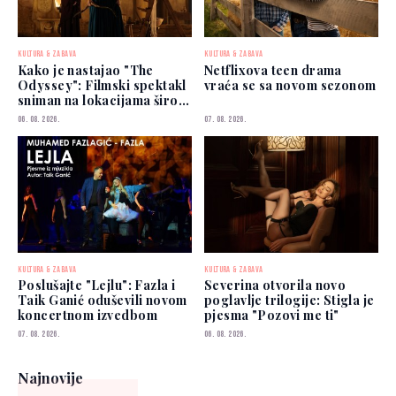
KULTURA & ZABAVA
KULTURA & ZABAVA
Kako je nastajao "The
Netflixova teen drama
Odyssey": Filmski spektakl
vraća se sa novom sezonom
sniman na lokacijama širom
svijeta
06. 08. 2026.
07. 08. 2026.
KULTURA & ZABAVA
KULTURA & ZABAVA
Poslušajte "Lejlu": Fazla i
Severina otvorila novo
Taik Ganić oduševili novom
poglavlje trilogije: Stigla je
koncertnom izvedbom
pjesma "Pozovi me ti"
07. 08. 2026.
06. 08. 2026.
Najnovije