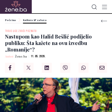
Početna
Kultura & zabava
TVOJE LICE ZVUČI POZNATO
Nastupom kao Halid Bešlić podijelio
publiku: Šta kažete na ovu izvedbu
„Romanije“?
Autor:
Žene.ba
11. 05. 2026.