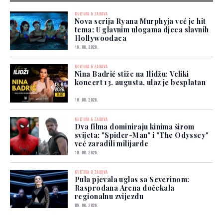
KULTURA & ZABAVA
Nova serija Ryana Murphyja već je hit
tema: U glavnim ulogama djeca slavnih
Hollywoodaca
10. 08. 2026.
KULTURA & ZABAVA
Nina Badrić stiže na Ilidžu: Veliki
koncert 13. augusta, ulaz je besplatan
10. 08. 2026.
KULTURA & ZABAVA
Dva filma dominiraju kinima širom
svijeta: "Spider-Man" i "The Odyssey"
već zaradili milijarde
10. 08. 2026.
KULTURA & ZABAVA
Pula pjevala uglas sa Severinom:
Rasprodana Arena dočekala
regionalnu zvijezdu
09. 08. 2026.