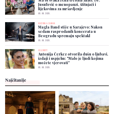
Šta bi svaka žena trebala znati: Dr.
Jusufović o menopauzi, štitnjači i
lijekovima za mršavljenje
09. 08. 2026.
KULTURA & ZABAVA
Magla Band stiže u Sarajevo: Nakon
sedam rasprodanih koncerata u
Beogradu spremaju spektakl
09. 08. 2026.
CELEBRITY
Antonija Čerkez otvorila dušu o ljubavi,
izdaji i uspjehu: "Malo je ljudi kojima
možete vjerovati"
05. 08. 2026.
Najčitanije