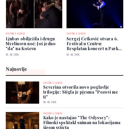
KULTURA & ZABAVA
KULTURA & ZABAVA
Ljubav obilježila i drugu
Sergej Ćetković otvara 6.
Merlinovu noć: Još jedno
Festival u Centru:
"da" na Koševu
Besplatan koncert u Parku
Hastahana
02. 08. 2026.
02. 08. 2026.
Najnovije
KULTURA & ZABAVA
Severina otvorila novo poglavlje
trilogije: Stigla je pjesma "Pozovi me
ti"
06. 08. 2026.
KULTURA & ZABAVA
Kako je nastajao "The Odyssey":
Filmski spektakl sniman na lokacijama
širom svijeta