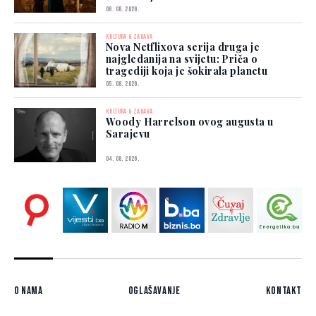
06. 08. 2026.
KULTURA & ZABAVA
Nova Netflixova serija druga je
najgledanija na svijetu: Priča o
tragediji koja je šokirala planetu
05. 08. 2026.
KULTURA & ZABAVA
Woody Harrelson ovog augusta u
Sarajevu
04. 08. 2026.
O nama
Oglašavanje
Kontakt