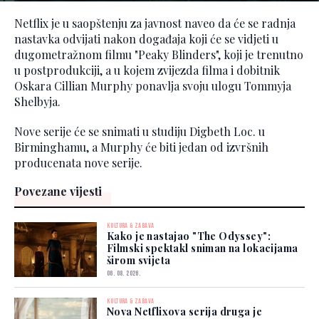
Netflix je u saopštenju za javnost naveo da će se radnja
nastavka odvijati nakon događaja koji će se vidjeti u
dugometražnom filmu "Peaky Blinders", koji je trenutno
u postprodukciji, a u kojem zvijezda filma i dobitnik
Oskara Cillian Murphy ponavlja svoju ulogu Tommyja
Shelbyja.
Nove serije će se snimati u studiju Digbeth Loc. u
Birminghamu, a Murphy će biti jedan od izvršnih
producenata nove serije.
Povezane vijesti
KULTURA & ZABAVA
Kako je nastajao "The Odyssey":
Filmski spektakl sniman na lokacijama
širom svijeta
06. 08. 2026.
KULTURA & ZABAVA
Nova Netflixova serija druga je