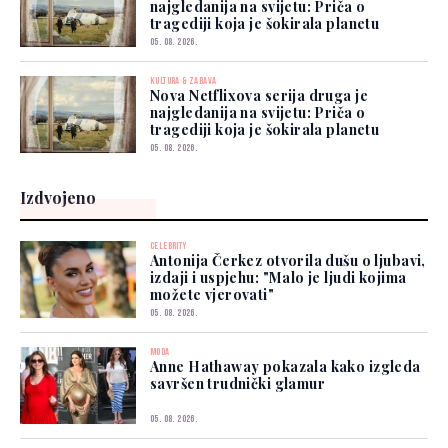
najgledanija na svijetu: Priča o
tragediji koja je šokirala planetu
05. 08. 2026.
KULTURA & ZABAVA
Nova Netflixova serija druga je
najgledanija na svijetu: Priča o
tragediji koja je šokirala planetu
05. 08. 2026.
Izdvojeno
CELEBRITY
Antonija Čerkez otvorila dušu o ljubavi,
izdaji i uspjehu: "Malo je ljudi kojima
možete vjerovati"
05. 08. 2026.
MODA
Anne Hathaway pokazala kako izgleda
savršen trudnički glamur
05. 08. 2026.