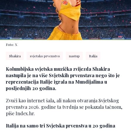
Foto: X
Shakira
svjetsko prvenstvo
nastup
Italija
Kolumbijska svjetska muzička zvijezda Shakira
nastupila je na više Svjetskih prvenstava nego što je
reprezentacija Italije igrala na Mundijalima u
posljednjih 20 godina.
Zvuči kao internet šala, ali nakon otvaranja Svjetskog
prvenstva 2026. godine ta tvrdnja se pokazala tačnom,
piše Index.hr.
Italija na samo tri Svjetska prvenstva u 20 godina