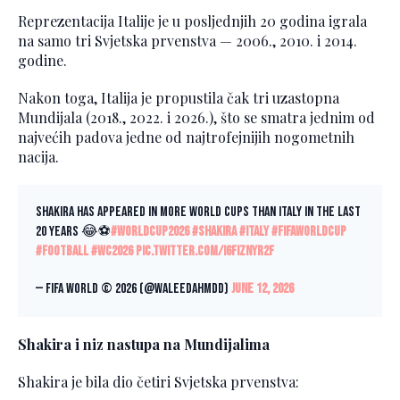
Reprezentacija Italije je u posljednjih 20 godina igrala
na samo tri Svjetska prvenstva — 2006., 2010. i 2014.
godine.
Nakon toga, Italija je propustila čak tri uzastopna
Mundijala (2018., 2022. i 2026.), što se smatra jednim od
najvećih padova jedne od najtrofejnijih nogometnih
nacija.
Shakira has appeared in more World Cups than Italy in the last
20 years 😂⚽
#WorldCup2026
#Shakira
#Italy
#FIFAWorldCup
#Football
#WC2026
pic.twitter.com/i6fiZnyr2F
— Fifa World © 2026 (@Waleedahmdd)
June 12, 2026
Shakira i niz nastupa na Mundijalima
Shakira je bila dio četiri Svjetska prvenstva: