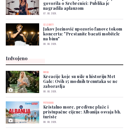
govorila o Srebrenici: Publika je
nagradila aplauzom
07. 08. 2026.
CELEBRITY
Jakov Jozinović upozorio fanove tokom
koncerta: "Prestanite bacati mobitele
na binu"
06. 08. 2026.
Izdvojeno
MODA
Kreacije koje su ušle u historiju Met
Gale: Ovih 15 modnih trenutaka se ne
zaboravlja
06. 08. 2026.
PUTOVANJA
Kristalno more, predivne plaže i
pristupačne cijene: Albanija osvaja bh.
turiste
06. 08. 2026.