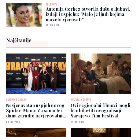
CELEBRITY
Antonija Čerkez otvorila dušu o ljubavi,
izdaji i uspjehu: "Malo je ljudi kojima
možete vjerovati"
05. 08. 2026.
Najčitanije
KULTURA & ZABAVA
KULTURA & ZABAVA
Nevjerovatan uspjeh novog
Ovi regionalni filmovi mogli
Spider-Mana: Za samo tri
bi obilježiti ovogodišnji
dana zaradio nevjerovatnih
Sarajevo Film Festival
927 miliona dolara
04. 08. 2026.
03. 08. 2026.