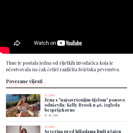
Time je postala jedna od rijetkih izvođačica koja je
učestvovala na čak četiri različita Svjetska prvenstva.
Povezane vijesti
CELEBRITY
Žena s "najsavršenijim tijelom" ponovo
oduševila: Kelly Brook u 46. izgleda
besprijekorno
07. 08. 2026.
CELEBRITY
Severina pred hiljadama ljudi u Jajcu