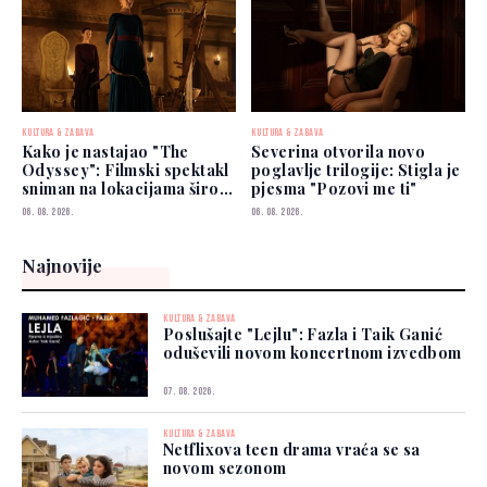
KULTURA & ZABAVA
KULTURA & ZABAVA
Kako je nastajao "The
Severina otvorila novo
Odyssey": Filmski spektakl
poglavlje trilogije: Stigla je
sniman na lokacijama širom
pjesma "Pozovi me ti"
svijeta
06. 08. 2026.
06. 08. 2026.
Najnovije
KULTURA & ZABAVA
Poslušajte "Lejlu": Fazla i Taik Ganić
oduševili novom koncertnom izvedbom
07. 08. 2026.
KULTURA & ZABAVA
Netflixova teen drama vraća se sa
novom sezonom