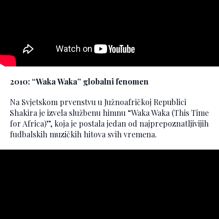
2010: “Waka Waka” globalni fenomen
Na Svjetskom prvenstvu u Južnoafričkoj Republici
Shakira je izvela službenu himnu “Waka Waka (This Time
for Africa)”, koja je postala jedan od najprepoznatljivijih
fudbalskih muzičkih hitova svih vremena.