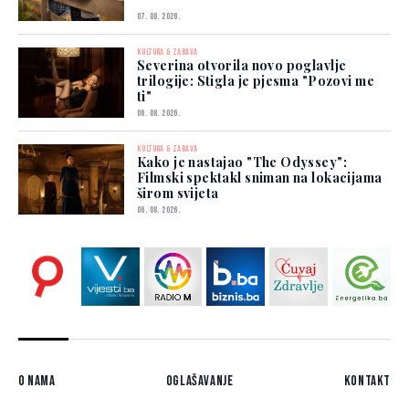
07. 08. 2026.
KULTURA & ZABAVA
Severina otvorila novo poglavlje
trilogije: Stigla je pjesma "Pozovi me
ti"
06. 08. 2026.
KULTURA & ZABAVA
Kako je nastajao "The Odyssey":
Filmski spektakl sniman na lokacijama
širom svijeta
06. 08. 2026.
O nama
Oglašavanje
Kontakt