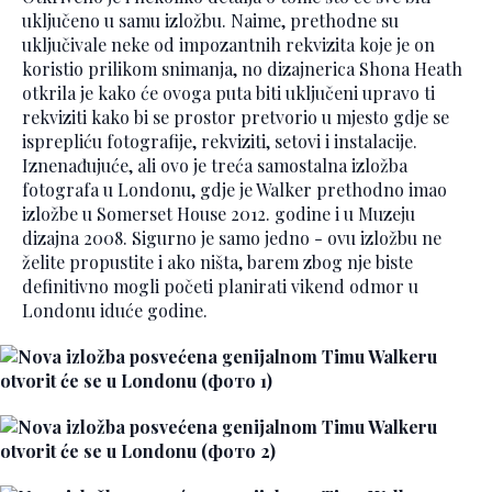
uključeno u samu izložbu. Naime, prethodne su
uključivale neke od impozantnih rekvizita koje je on
koristio prilikom snimanja, no dizajnerica Shona Heath
otkrila je kako će ovoga puta biti uključeni upravo ti
rekviziti kako bi se prostor pretvorio u mjesto gdje se
isprepliću fotografije, rekviziti, setovi i instalacije.
Iznenađujuće, ali ovo je treća samostalna izložba
fotografa u Londonu, gdje je Walker prethodno imao
izložbe u Somerset House 2012. godine i u Muzeju
dizajna 2008. Sigurno je samo jedno - ovu izložbu ne
želite propustite i ako ništa, barem zbog nje biste
definitivno mogli početi planirati vikend odmor u
Londonu iduće godine.