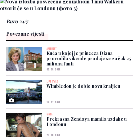
Buro 24/7
Povezane vijesti
AMBIJENT
Kuća u kojoj je princeza Diana
provodila vikende prodaje se za čak 25
miliona funti
03. 08. 2026.
LIFESTYLE
Wimbledon je dobio novu kraljicu
12. 07. 2026.
MODA
Prekrasna Zendaya mamila uzdahe u
Londonu
28. 06. 2026.