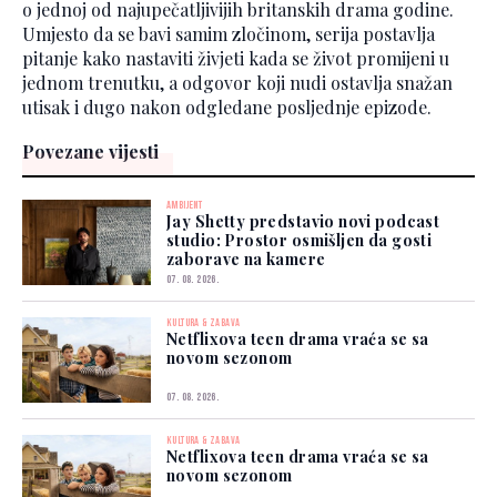
o jednoj od najupečatljivijih britanskih drama godine.
Umjesto da se bavi samim zločinom, serija postavlja
pitanje kako nastaviti živjeti kada se život promijeni u
jednom trenutku, a odgovor koji nudi ostavlja snažan
utisak i dugo nakon odgledane posljednje epizode.
Povezane vijesti
AMBIJENT
Jay Shetty predstavio novi podcast
studio: Prostor osmišljen da gosti
zaborave na kamere
07. 08. 2026.
KULTURA & ZABAVA
Netflixova teen drama vraća se sa
novom sezonom
07. 08. 2026.
KULTURA & ZABAVA
Netflixova teen drama vraća se sa
novom sezonom