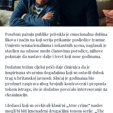
Posebnu pažnju publike privukla je emocionalna dubina
likova i način na koji serija prikazuje posljedice traume.
Umjesto senzacionalizma i šokantnih scena, naglasak je
stavljen na odnose među članovima porodice, njihove
pokušaje da nastave dalje i teret koji nose godinama.
Dodatnu težinu cijeloj priči daje činjenica da je
inspirisana stvarnim događajima koji su ostavili dubok
trag u britanskoj javnosti. Slučaj je godinama bio
predmet rasprava zbog brojnih kontroverzi i propusta
tokom istrage, što je dodatno povećalo interesovanje za
ekranizaciju.
Gledaoci koji su očekivali klasični „true crime“ naslov
mogli bi biti iznenađeni drugačijim tonom serije. „The