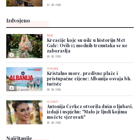
07. 08. 2026.
Izdvojeno
MODA
Kreacije koje su ušle u historiju Met
Gale: Ovih 15 modnih trenutaka se ne
zaboravlja
06. 08. 2026.
PUTOVANJA
Kristalno more, predivne plaže i
pristupačne cijene: Albanija osvaja bh.
turiste
06. 08. 2026.
CELEBRITY
Antonija Čerkez otvorila dušu o ljubavi,
izdaji i uspjehu: "Malo je ljudi kojima
možete vjerovati"
05. 08. 2026.
Najčitanije