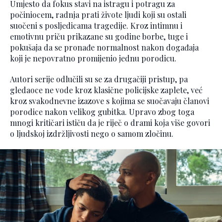
Umjesto da fokus stavi na istragu i potragu za
počiniocem, radnja prati živote ljudi koji su ostali
suočeni s posljedicama tragedije. Kroz intimnu i
emotivnu priču prikazane su godine borbe, tuge i
pokušaja da se pronađe normalnost nakon događaja
koji je nepovratno promijenio jednu porodicu.
Autori serije odlučili su se za drugačiji pristup, pa
gledaoce ne vode kroz klasične policijske zaplete, već
kroz svakodnevne izazove s kojima se suočavaju članovi
porodice nakon velikog gubitka. Upravo zbog toga
mnogi kritičari ističu da je riječ o drami koja više govori
o ljudskoj izdržljivosti nego o samom zločinu.