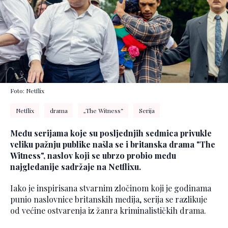
Foto: Netflix
Netflix
drama
„The Witness“
Serija
Među serijama koje su posljednjih sedmica privukle
veliku pažnju publike našla se i britanska drama "The
Witness", naslov koji se ubrzo probio među
najgledanije sadržaje na Netflixu.
Iako je inspirisana stvarnim zločinom koji je godinama
punio naslovnice britanskih medija, serija se razlikuje
od većine ostvarenja iz žanra kriminalističkih drama.