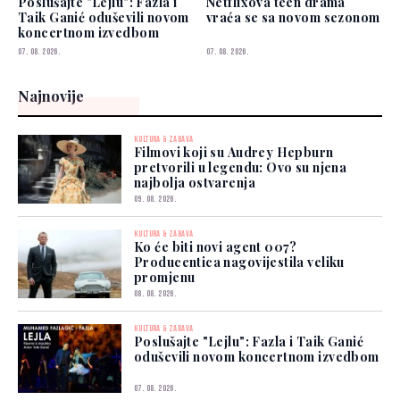
Poslušajte "Lejlu": Fazla i
Netflixova teen drama
Taik Ganić oduševili novom
vraća se sa novom sezonom
koncertnom izvedbom
07. 08. 2026.
07. 08. 2026.
Najnovije
KULTURA & ZABAVA
Filmovi koji su Audrey Hepburn
pretvorili u legendu: Ovo su njena
najbolja ostvarenja
09. 08. 2026.
KULTURA & ZABAVA
Ko će biti novi agent 007?
Producentica nagovijestila veliku
promjenu
08. 08. 2026.
KULTURA & ZABAVA
Poslušajte "Lejlu": Fazla i Taik Ganić
oduševili novom koncertnom izvedbom
07. 08. 2026.