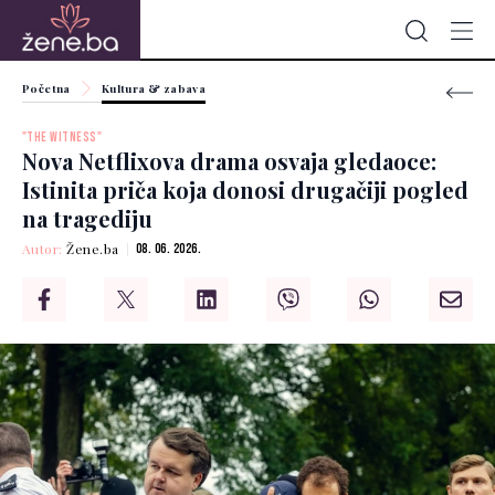
Početna
Kultura & zabava
"THE WITNESS"
Nova Netflixova drama osvaja gledaoce:
Istinita priča koja donosi drugačiji pogled
na tragediju
Autor:
Žene.ba
08. 06. 2026.