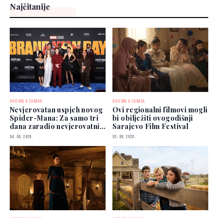
Najčitanije
KULTURA & ZABAVA
KULTURA & ZABAVA
Nevjerovatan uspjeh novog
Ovi regionalni filmovi mogli
Spider-Mana: Za samo tri
bi obilježiti ovogodišnji
dana zaradio nevjerovatnih
Sarajevo Film Festival
927 miliona dolara
04. 08. 2026.
03. 08. 2026.