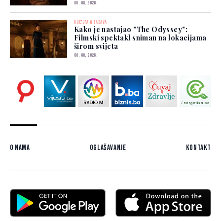
06. 08. 2026.
KULTURA & ZABAVA
Kako je nastajao "The Odyssey":
Filmski spektakl sniman na lokacijama
širom svijeta
06. 08. 2026.
O nama
Oglašavanje
Kontakt