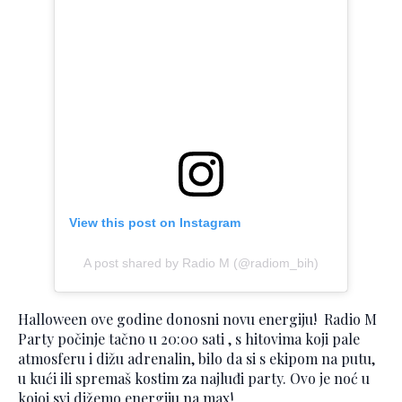
View this post on Instagram
A post shared by Radio M (@radiom_bih)
Halloween ove godine donosni novu energiju! Radio M
Party počinje tačno u 20:00 sati , s hitovima koji pale
atmosferu i dižu adrenalin, bilo da si s ekipom na putu,
u kući ili spremaš kostim za najluđi party. Ovo je noć u
kojoj svi dižemo energiju na max!