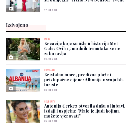
17. 04. 2026.
Izdvojeno
MODA
Kreacije koje su ušle u historiju Met
Gale: Ovih 15 modnih trenutaka se ne
zaboravlja
06. 08. 2026.
PUTOVANJA
Kristalno more, predivne plaže i
pristupačne cijene: Albanija osvaja bh.
turiste
06. 08. 2026.
CELEBRITY
Antonija Čerkez otvorila dušu o ljubavi,
izdaji i uspjehu: "Malo je ljudi kojima
možete vjerovati"
05. 08. 2026.