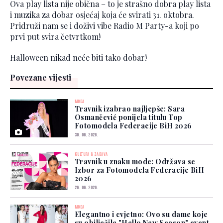
Ova play lista nije obična – to je strašno dobra play lista
i muzika za dobar osjećaj koja će svirati 31. oktobra.
Pridruži nam se i doživi vibe Radio M Party-a koji po
prvi put svira četvrtkom!
Halloween nikad neće biti tako dobar!
Povezane vijesti
MODA
Travnik izabrao najljepše: Sara
Osmančević ponijela titulu Top
Fotomodela Federacije BiH 2026
30. 06. 2026.
KULTURA & ZABAVA
Travnik u znaku mode: Održava se
Izbor za Fotomodela Federacije BiH
2026
26. 06. 2026.
MODA
Elegantno i cvjetno: Ovo su dame koje
su obilježile "Hello New Season" event