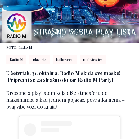
FOTO: Radio M
Radio M
playlista
halloween
noć vještica
U četvrtak, 31. oktobra, Radio M skida sve maske!
Pripremi se za strašno dobar Radio M Party!
Krećemo s playlistom koja diže atmosferu do
maksimuma, a kad jednom pojačaš, povratka nema –
ovaj vibe vozi do kraja!